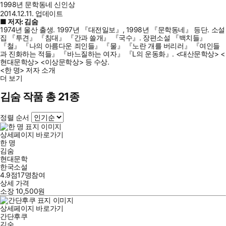
1998년 문학동네 신인상
2014.12.11. 업데이트
■ 저자: 김숨
1974년 울산 출생. 1997년 『대전일보』, 1998년 『문학동네』 등단. 소설
집 『투견』 『침대』 『간과 쓸개』 『국수』. 장편소설 『백치들』
『철』 『나의 아름다운 죄인들』 『물』 『노란 개를 버리러』 『여인들
과 진화하는 적들』 『바느질하는 여자』 『L의 운동화』. <대산문학상> <
현대문학상> <이상문학상> 등 수상.
<한 명> 저자 소개
더 보기
김숨 작품 총 21종
정렬 순서
상세페이지 바로가기
한 명
김숨
현대문학
한국소설
4.9점
17
명
참여
상세 가격
소장
10,500
원
상세페이지 바로가기
간단후쿠
김숨