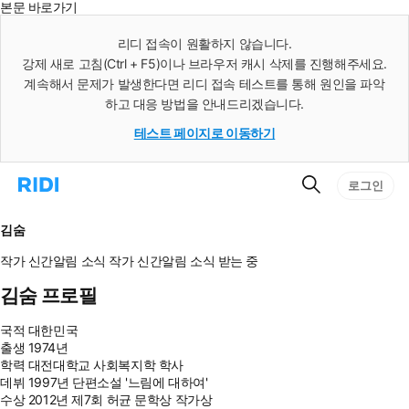
본문 바로가기
인
스
리디 접속이 원활하지 않습니다.
턴
강제 새로 고침(Ctrl + F5)이나 브라우저 캐시 삭제를 진행해주세요.
트
검
계속해서 문제가 발생한다면 리디 접속 테스트를 통해 원인을 파악
색
하고 대응 방법을 안내드리겠습니다.
테스트 페이지로 이동하기
검
리
로그인
색
디
홈
으
김숨
로
이
작가 신간알림
소식
작가 신간알림
소식 받는 중
동
김숨 프로필
국적
대한민국
출생
1974년
학력
대전대학교 사회복지학 학사
데뷔
1997년 단편소설 '느림에 대하여'
수상
2012년 제7회 허균 문학상 작가상