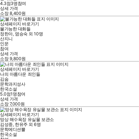
4.3점
3
명
참여
상세 가격
소장
8,400
원
상세페이지 바로가기
불가능한 대화들
정한아
,
염승숙
외
10명
산지니
인문
참여
상세 가격
소장
9,800
원
상세페이지 바로가기
나의 아름다운 죄인들
김숨
문학과지성사
한국소설
5.0점
1
명
참여
상세 가격
소장
7,000
원
상세페이지 바로가기
망상 해수욕장 유실물 보관소
김성중
,
한유주
외
6명
문학에디션뿔
한국소설