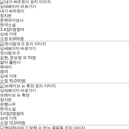
상세페이지 바로가기
내가 싸우듯이
정지돈
문학과지성사
한국소설
3.4점
5
명
참여
상세 가격
소장
9,000
원
상세페이지 바로가기
첫사랑과 O
김현
,
문보영
외
10명
알마 출판사
에세이
참여
상세 가격
소장
10,000
원
상세페이지 바로가기
브레이브 뉴 휴먼
정지돈
은행나무
한국소설
3.0점
2
명
참여
상세 가격
소장
12,000
원