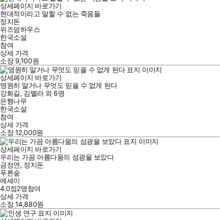
상세페이지 바로가기
현대적이라고 말할 수 없는 죽음들
정지돈
위즈덤하우스
한국소설
참여
상세 가격
소장
9,100
원
상세페이지 바로가기
영원히 알거나 무엇도 믿을 수 없게 된다
강화길
,
김멜라
외
6명
은행나무
한국소설
참여
상세 가격
소장
12,000
원
상세페이지 바로가기
우리는 가끔 아름다움의 섬광을 보았다
금정연
,
정지돈
푸른숲
에세이
4.0점
2
명
참여
상세 가격
소장
14,880
원