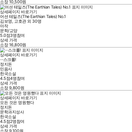
소장
10,500
원
상세페이지 바로가기
어션 테일즈(The Earthian Tales) No.1
김보영
,
고호관
외
30명
아작
문학/교양
5.0점
3
명
참여
상세 가격
소장
16,800
원
상세페이지 바로가기
···스크롤!
정지돈
민음사
한국소설
4.5점
4
명
참여
상세 가격
소장
9,800
원
상세페이지 바로가기
모든 것은 영원했다
정지돈
문학과지성사
한국소설
4.5점
2
명
참여
상세 가격
소장
9,100
원