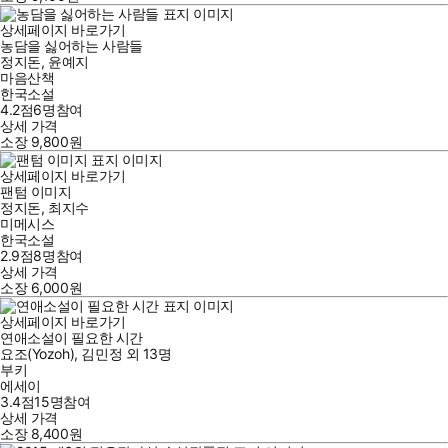
상세페이지 바로가기
농담을 싫어하는 사람들
정지돈
,
윤예지
마음산책
한국소설
4.2점
6
명
참여
상세 가격
소장
9,800
원
상세페이지 바로가기
팬텀 이미지
정지돈
,
최지수
미메시스
한국소설
2.9점
8
명
참여
상세 가격
소장
6,000
원
상세페이지 바로가기
연애소설이 필요한 시간
요조(Yozoh)
,
김민정
외
13명
부키
에세이
3.4점
15
명
참여
상세 가격
소장
8,400
원