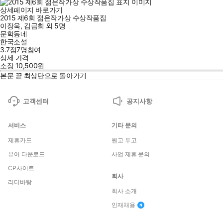
상세페이지 바로가기
2015 제6회 젊은작가상 수상작품집
이장욱
,
김금희
외
5명
문학동네
한국소설
3.7점
7
명
참여
상세 가격
소장
10,500
원
본문 끝
최상단으로 돌아가기
고객센터
공지사항
서비스
기타 문의
제휴카드
원고 투고
뷰어 다운로드
사업 제휴 문의
CP사이트
회사
리디바탕
회사 소개
인재채용