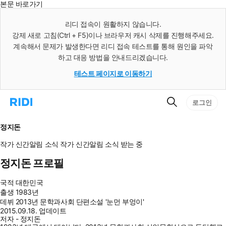
본문 바로가기
인
스
리디 접속이 원활하지 않습니다.
턴
강제 새로 고침(Ctrl + F5)이나 브라우저 캐시 삭제를 진행해주세요.
트
검
계속해서 문제가 발생한다면 리디 접속 테스트를 통해 원인을 파악
색
하고 대응 방법을 안내드리겠습니다.
테스트 페이지로 이동하기
검
리
로그인
색
디
홈
으
정지돈
로
이
작가 신간알림
소식
작가 신간알림
소식 받는 중
동
정지돈 프로필
국적
대한민국
출생
1983년
데뷔
2013년 문학과사회 단편소설 '눈먼 부엉이'
2015.09.18. 업데이트
저자 - 정지돈