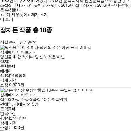
1983년 대구에서 태어났다. 2013년 문학과사회 신인문학상으로 등단했고,
소설집 『내가 싸우듯이』가 있다. 2015년 젊은작가상, 2016년 문지문학상
을 수상했다.
<내가 싸우듯이> 저자 소개
더 보기
정지돈 작품 총 18종
정렬 순서
상세페이지 바로가기
당신을 위한 것이나 당신의 것은 아닌
정지돈
문학동네
에세이
4.4점
14
명
참여
상세 가격
소장
9,800
원
상세페이지 바로가기
젊은작가상 수상작품집 10주년 특별판
편혜영
,
김애란
외
5명
문학동네
한국소설
4.4점
24
명
참여
상세 가격
소장
5,400
원