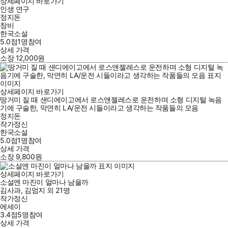
상세페이지 바로가기
인생 연구
정지돈
창비
한국소설
5.0점
1
명
참여
상세 가격
소장
12,000
원
상세페이지 바로가기
땅거미 질 때 샌디에이고에서 로스앤젤레스로 운전하며 소형 디지털 녹음
기에 구술한, 막연히 LA/운전 시들이라고 생각하는 작품들의 모음
정지돈
작가정신
한국소설
5.0점
1
명
참여
상세 가격
소장
9,800
원
상세페이지 바로가기
소설엔 마진이 얼마나 남을까
김사과
,
김엄지
외
21명
작가정신
에세이
3.4점
5
명
참여
상세 가격