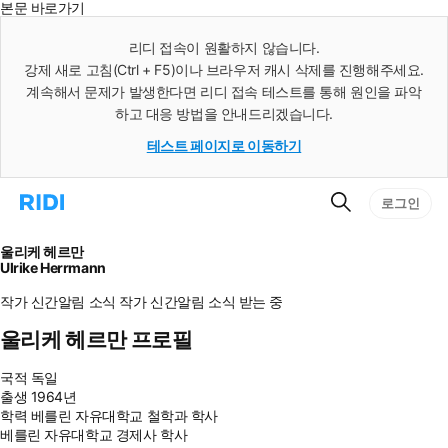
본문 바로가기
인
스
리디 접속이 원활하지 않습니다.
턴
강제 새로 고침(Ctrl + F5)이나 브라우저 캐시 삭제를 진행해주세요.
트
검
계속해서 문제가 발생한다면 리디 접속 테스트를 통해 원인을 파악
색
하고 대응 방법을 안내드리겠습니다.
테스트 페이지로 이동하기
검
리
로그인
색
디
홈
으
울리케 헤르만
로
Ulrike Herrmann
이
동
작가 신간알림
소식
작가 신간알림
소식 받는 중
울리케 헤르만 프로필
국적
독일
출생
1964년
학력
베를린 자유대학교 철학과 학사
베를린 자유대학교 경제사 학사