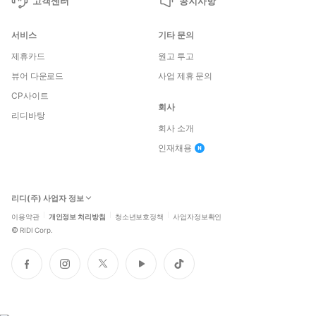
고객센터
공지사항
서비스
기타 문의
제휴카드
원고 투고
뷰어 다운로드
사업 제휴 문의
CP사이트
회사
리디바탕
회사 소개
인재채용
리디(주) 사업자 정보
이용약관
개인정보 처리방침
청소년보호정책
사업자정보확인
©
RIDI Corp.
페
인
트
유
틱
이
스
위
튜
톡
스
타
터
브
북
그
램