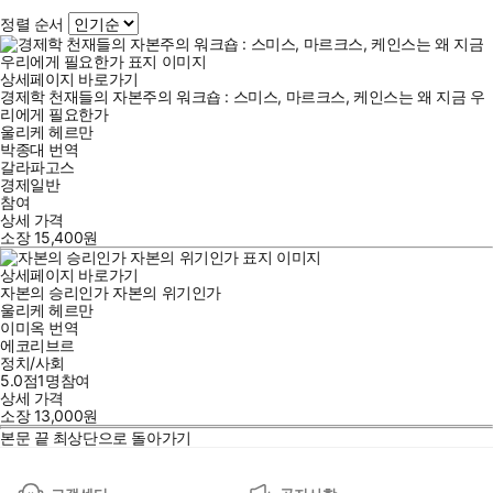
정렬 순서
상세페이지 바로가기
경제학 천재들의 자본주의 워크숍 : 스미스, 마르크스, 케인스는 왜 지금 우
리에게 필요한가
울리케 헤르만
박종대
번역
갈라파고스
경제일반
참여
상세 가격
소장
15,400
원
상세페이지 바로가기
자본의 승리인가 자본의 위기인가
울리케 헤르만
이미옥
번역
에코리브르
정치/사회
5.0점
1
명
참여
상세 가격
소장
13,000
원
본문 끝
최상단으로 돌아가기