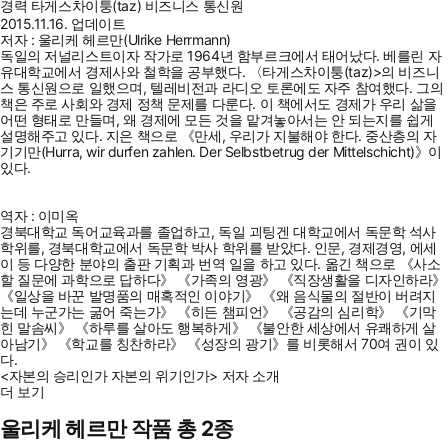
경력
타게스차이퉁(taz) 비즈니스 통신원
2015.11.16. 업데이트
저자 : 울리케 헤르만(Ulrike Herrmann)
독일의 저널리스트이자 작가로 1964년 함부르크에서 태어났다. 베를린 자
유대학교에서 경제사와 철학을 공부했다. 〈타게스차이퉁(taz)>의 비즈니
스 통신원으로 일했으며, 텔레비전과 라디오 토론에도 자주 참여했다. 그의
책은 주로 사회와 경제 정책 문제를 다룬다. 이 책에서도 경제가 우리 삶을
어떤 형태로 만들며, 왜 경제에 모든 것을 맡겨놓아서는 안 되는지를 쉽게
설명해주고 있다. 지은 책으로 《만세, 우리가 지불해야 한다. 중산층의 자
기기만(Hurra, wir durfen zahlen. Der Selbstbetrug der Mittelschicht)》이
있다.
역자 : 이미옥
경북대학교 독어교육과를 졸업하고, 독일 괴팅겐 대학교에서 독문학 석사
학위를, 경북대학교에서 독문학 박사 학위를 받았다. 인문, 경제경영, 에세
이 등 다양한 분야의 출판 기획과 번역 일을 하고 있다. 옮긴 책으로 《사소
할 질문에 과학으로 답하다》 《가족의 영광》 《직장생활을 디자인하라》
《일상을 바꾼 발명품의 매혹적인 이야기》 《왜 음식물의 절반이 버려지
는데 누군가는 굶어 죽는가》 《히든 챔피언》 《공감의 심리학》 《기막
힌 말솜씨》 《하루를 살아도 행복하게》 《불안한 세상에서 유쾌하게 살
아남기》 《학교를 칭찬하라》 《성장의 광기》를 비롯해서 70여 권이 있
다.
<자본의 승리인가 자본의 위기인가> 저자 소개
더 보기
울리케 헤르만 작품 총 2종