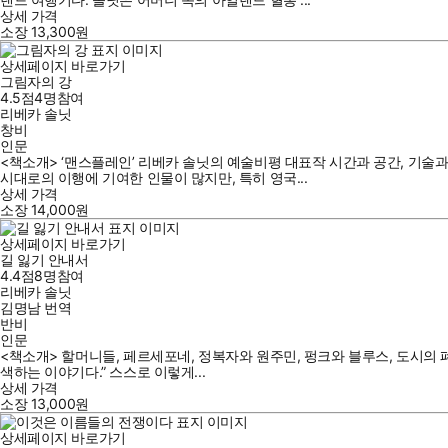
상세 가격
소장
13,300
원
상세페이지 바로가기
그림자의 강
4.5점
4
명
참여
리베카 솔닛
창비
인문
<책소개> ‘맨스플레인’ 리베카 솔닛의 예술비평 대표작 시간과 공간, 기술
시대로의 이행에 기여한 인물이 많지만, 특히 영국...
상세 가격
소장
14,000
원
상세페이지 바로가기
길 잃기 안내서
4.4점
8
명
참여
리베카 솔닛
김명남
번역
반비
인문
<책소개> 할머니들, 페르세포네, 정복자와 원주민, 펑크와 블루스, 도시의 
색하는 이야기다.” 스스로 이렇게...
상세 가격
소장
13,000
원
상세페이지 바로가기