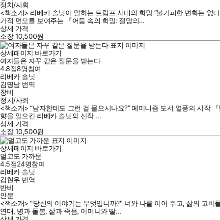
정치/사회
<책소개> 리베카 솔닛이 말하는 트럼프 시대의 희망 “불가피한 변화는 없다
가적 면모를 보여주는 『어둠 속의 희망: 절망의...
상세 가격
소장
10,500
원
상세페이지 바로가기
여자들은 자꾸 같은 질문을 받는다
4.8점
8
명
참여
리베카 솔닛
김명남
번역
창비
정치/사회
<책소개> “남자한테도 그런 걸 물으시나요?” 페미니즘 도서 열풍의 시작 『남
향을 일으킨 리베카 솔닛의 신작 ...
상세 가격
소장
10,500
원
상세페이지 바로가기
멀고도 가까운
4.5점
24
명
참여
리베카 솔닛
김현우
번역
반비
인문
<책소개> "당신의 이야기는 무엇입니까?" 너와 나를 이어 주고, 삶의 고
연대, 병과 돌봄, 삶과 죽음, 어머니와 딸...
상세 가격