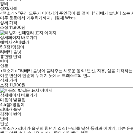
창비
정치/사회
<책소개> “우리 모두가 이야기의 주인공이 될 것이다” 리베카 솔닛이 쓰는 
미투 운동에서 기후위기까지』(원제 Whos...
상세 가격
소장
11,900
원
상세페이지 바로가기
해방자 신데렐라
5.0점
1
명
참여
리베카 솔닛
홍한별
번역
반비
인문
<책소개> "리베카 솔닛이 들려주는 새로운 동화! 변신, 자유, 삶을 개
이룬 변신이 단순히 누더기 옷에서 드레스로의 변...
상세 가격
소장
11,900
원
상세페이지 바로가기
마음의 발걸음
4.5점
2
명
참여
리베카 솔닛
김정아
번역
반비
인문
<책소개> 리베카 솔닛의 청년기 걸작! 우리를 낯선 풍경과 이야기, 다른 
랜드 여행기다. 솔닛은 어머니 쪽의 아일랜드 혈통 ...