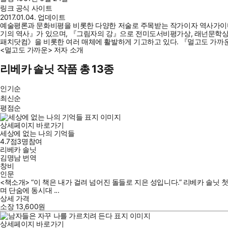
링크
공식 사이트
2017.01.04. 업데이트
예술평론과 문화비평을 비롯한 다양한 저술로 주목받는 작가이자 역사가이며,
기의 역사』가 있으며, 『그림자의 강』으로 전미도서비평가상, 래넌문학상, 
패치닷컴》을 비롯한 여러 매체에 활발하게 기고하고 있다. 『멀고도 가까운
<멀고도 가까운> 저자 소개
리베카 솔닛 작품 총 13종
인기순
최신순
평점순
상세페이지 바로가기
세상에 없는 나의 기억들
4.7점
3
명
참여
리베카 솔닛
김명남
번역
창비
인문
<책소개> “이 책은 내가 걸려 넘어진 돌들로 지은 성입니다.” 리베카 솔닛 첫 회고
며 단숨에 동시대 ...
상세 가격
소장
13,600
원
상세페이지 바로가기