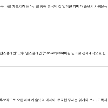
자꾸 나를 가르치려 든다』를 통해 한국에 잘 알려진 리베카 솔닛의 사회운동
플레인’ 그후 ‘맨스플레인’(man+explain)이란 단어로 전세계적으로 반
종후보작으로 오른 리베카 솔닛의 에세이. 주요한 주제는 읽기와 쓰기, 고독과