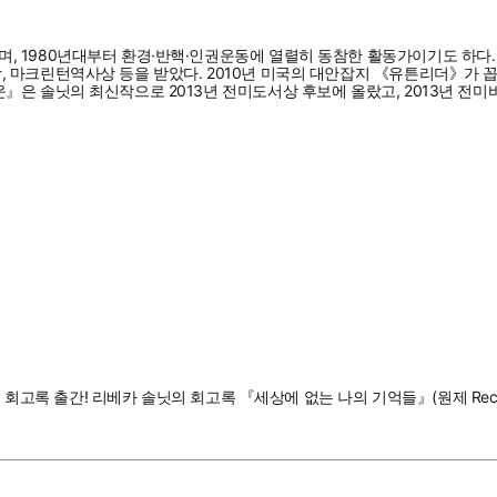
 1980년대부터 환경·반핵·인권운동에 열렬히 동참한 활동가이기도 하다.
마크린턴역사상 등을 받았다. 2010년 미국의 대안잡지 《유튼리더》가 꼽은 
』은 솔닛의 최신작으로 2013년 전미도서상 후보에 올랐고, 2013년 전
록 출간! 리베카 솔닛의 회고록 『세상에 없는 나의 기억들』(원제 Recollecti