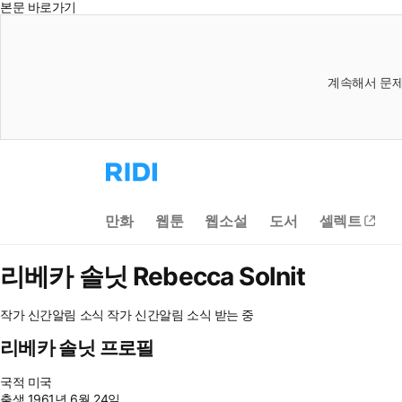
본문 바로가기
계속해서 문제
리
디
홈
으
만화
웹툰
웹소설
도서
셀렉트
로
이
동
리베카 솔닛
Rebecca Solnit
작가 신간알림
소식
작가 신간알림
소식 받는 중
리베카 솔닛 프로필
국적
미국
출생
1961년 6월 24일