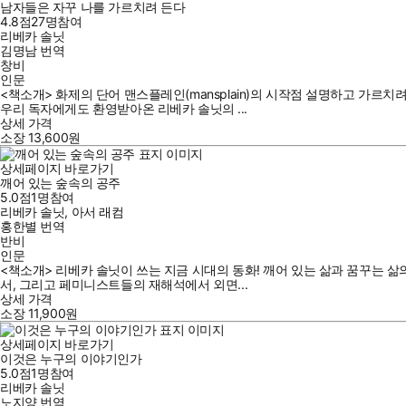
남자들은 자꾸 나를 가르치려 든다
4.8점
27
명
참여
리베카 솔닛
김명남
번역
창비
인문
<책소개> 화제의 단어 맨스플레인(mansplain)의 시작점 설명하고 가르치
우리 독자에게도 환영받아온 리베카 솔닛의 ...
상세 가격
소장
13,600
원
상세페이지 바로가기
깨어 있는 숲속의 공주
5.0점
1
명
참여
리베카 솔닛
,
아서 래컴
홍한별
번역
반비
인문
<책소개> 리베카 솔닛이 쓰는 지금 시대의 동화! 깨어 있는 삶과 꿈꾸는 
서, 그리고 페미니스트들의 재해석에서 외면...
상세 가격
소장
11,900
원
상세페이지 바로가기
이것은 누구의 이야기인가
5.0점
1
명
참여
리베카 솔닛
노지양
번역