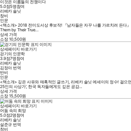
이것은 이름들의 전쟁이다
5.0점
5
명
참여
리베카 솔닛
창비
인문
<책소개> 2018 전미도서상 후보작! 『남자들은 자꾸 나를 가르치려 든다』 
Them by Their True...
상세 가격
소장
10,500
원
상세페이지 바로가기
걷기의 인문학
3.9점
7
명
참여
리베카 솔닛
김정아
번역
반비
인문
<책소개> 깊은 사유와 매혹적인 글쓰기, 리베카 솔닛 에세이의 정수! 걸으
25인의 사상가’, 한국 독자들에게도 깊은 공감...
상세 가격
소장
15,500
원
상세페이지 바로가기
어둠 속의 희망
5.0점
2
명
참여
리베카 솔닛
설준규
번역
창비