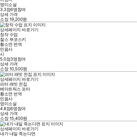
영미소설
3.3점
6
명
참여
상세 가격
소장
19,200
원
상세페이지 바로가기
창작 수업
찰스 부코스키
황소연
번역
민음사
시
5.0점
3
명
참여
상세 가격
소장
10,500
원
상세페이지 바로가기
피터 래빗 전집
베아트릭스 포터
황소연
번역
민음사
영미소설
4.8점
6
명
참여
상세 가격
소장
15,400
원
상세페이지 바로가기
내가 내일 죽는다면