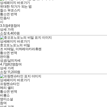
상세페이지 바로가기
위대한 작가가 되는 법
찰스 부코스키
황소연
번역
민음사
시
3.5점
4
명
참여
상세 가격
소장
8,400
원
상세페이지 바로가기
호오포노포노의 비밀
조 비테일
,
이하레아카라휴렌
황소연
번역
판미동
성공/삶의자세
4.7점
82
명
참여
상세 가격
소장
11,200
원
상세페이지 바로가기
프랑켄슈타인
메리 셸리
황소연
번역
비룡소
영미소설
참여
상세 가격