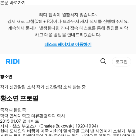
본문 바로가기
인
스
리디 접속이 원활하지 않습니다.
턴
강제 새로 고침(Ctrl + F5)이나 브라우저 캐시 삭제를 진행해주세요.
트
검
계속해서 문제가 발생한다면 리디 접속 테스트를 통해 원인을 파악
색
하고 대응 방법을 안내드리겠습니다.
테스트 페이지로 이동하기
검
리
로그인
색
디
홈
으
황소연
로
이
작가 신간알림
소식
작가 신간알림
소식 받는 중
동
황소연 프로필
국적
대한민국
학력
연세대학교 의류환경학과 학사
2015.01.07. 업데이트
저자 - 찰스 부코스키 (Charles Bukowski, 1920-1994)
현대 도시인의 비행과 미국 사회의 밑바닥을 그려 낸 시인이자 소설가. 부코
스키는 특히 미국인들이 가장 좋아하는 현대 시인으로 꼽힌다. 독일 안더나