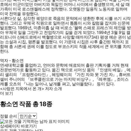
흐에서 미군이었던 아버지와 독일인 어머니 사이에서 출생했으며, 세 살 때
가족이 미국 로스앤젤레스에 정착했다. 오랫동안 일용직 노동자로 일하며
미국 전역을 유랑했다.
서른다섯 살, 심각한 궤양으로 죽음의 문턱에서 생환한 후에 시를 쓰기 시작
했다. 그리고 우체국 직원으로 일하면서 틈틈이 시와 칼럼을 잡지와 신문에
발표했다. 1969년, 마흔아홉 살 때 비로소 ‘블랙 스패로 프레스’의 제안을 받
아 우체국 일을 그만두고 전업작가의 길을 걷게 되었다. 1994년 3월 9일 캘
리포니아 산페드로에서 백혈병으로 사망할 때까지(73세) 평생 예순 권이 넘
는 소설과 시집, 평론을 발표했다. 이 가운데 시집은 사후 출간된 책까지 포
함해 총 서른세 권에 이를 정도로 부코스키의 작품 세계에서 큰 위치를 차지
한다.
역자 - 황소연
연세대학교를 졸업하고, 언어와 문학에 매료되어 출판 기획자를 거쳐 현재
전문번역가로 활동하고 있다. 옮긴 책으로 서머싯 몸의 『인생의 베일』, 메
리 셸리의 『프랑켄슈타인』, 헤밍웨이의 『가진 자와 못 가진 자』, 휴버트
셀비 주니어의 『브루클린으로 가는 마지막 비상구』, 『레퀴엠』, 조이스
캐롤 오츠의 『나는 일어나, 날개를 펴고, 날아올랐다』 등이 있다.
<사랑은 지옥에서 온 개> 저자 소개
더 보기
황소연 작품 총 18종
정렬 순서
상세페이지 바로가기
모든 것을 기억하는 남자