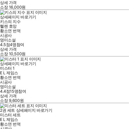
상세 가격
소장
16,000
원
상세페이지 바로가기
키스의 지수
헬렌 호앙
황소연
번역
시공사
영미소설
4.5점
4
명
참여
상세 가격
소장
10,500
원
상세페이지 바로가기
미스터 1
E L 제임스
황소연
번역
시공사
영미소설
4.4점
15
명
참여
상세 가격
소장
9,600
원
2
권 세트
상세페이지 바로가기
미스터 세트
E L 제임스
황소연
번역
시공사