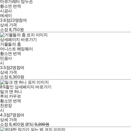
마르가레타 망누손
황소연
번역
시공사
에세이
3.6점
23
명
참여
상세 가격
소장
8,750
원
상세페이지 바로가기
거물들의 춤
어니스트 헤밍웨이
황소연
번역
민음사
시
3.5점
2
명
참여
상세 가격
소장
6,300
원
8
%
할인
상세페이지 바로가기
밀크 앤 허니
루피 카우르
황소연
번역
천문장
시
4.3점
7
명
참여
상세 가격
소장
8,400
원
(8%
)
9,200
원