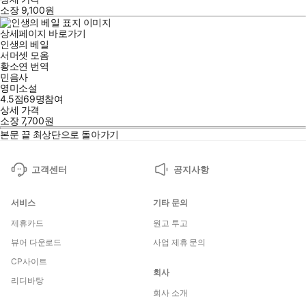
소장
9,100
원
상세페이지 바로가기
인생의 베일
서머셋 모옴
황소연
번역
민음사
영미소설
4.5점
69
명
참여
상세 가격
소장
7,700
원
본문 끝
최상단으로 돌아가기
고객센터
공지사항
서비스
기타 문의
제휴카드
원고 투고
뷰어 다운로드
사업 제휴 문의
CP사이트
회사
리디바탕
회사 소개