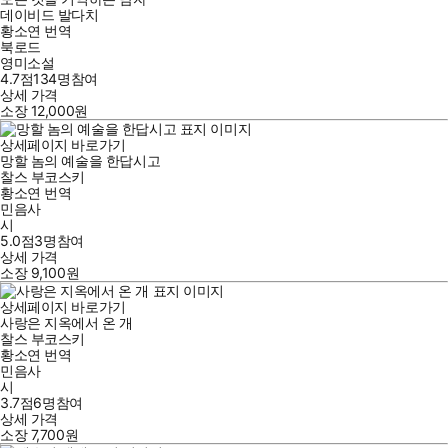
데이비드 발다치
황소연
번역
북로드
영미소설
4.7점
134
명
참여
상세 가격
소장
12,000
원
상세페이지 바로가기
망할 놈의 예술을 한답시고
찰스 부코스키
황소연
번역
민음사
시
5.0점
3
명
참여
상세 가격
소장
9,100
원
상세페이지 바로가기
사랑은 지옥에서 온 개
찰스 부코스키
황소연
번역
민음사
시
3.7점
6
명
참여
상세 가격
소장
7,700
원