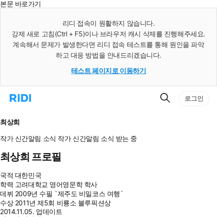
본문 바로가기
인
스
리디 접속이 원활하지 않습니다.
턴
강제 새로 고침(Ctrl + F5)이나 브라우저 캐시 삭제를 진행해주세요.
트
검
계속해서 문제가 발생한다면 리디 접속 테스트를 통해 원인을 파악
색
하고 대응 방법을 안내드리겠습니다.
테스트 페이지로 이동하기
검
리
로그인
색
디
홈
으
최상희
로
이
작가 신간알림
소식
작가 신간알림
소식 받는 중
동
최상희 프로필
국적
대한민국
학력
고려대학교 영어영문학 학사
데뷔
2009년 수필 `제주도 비밀코스 여행`
수상
2011년 제5회 비룡소 블루픽션상
2014.11.05. 업데이트