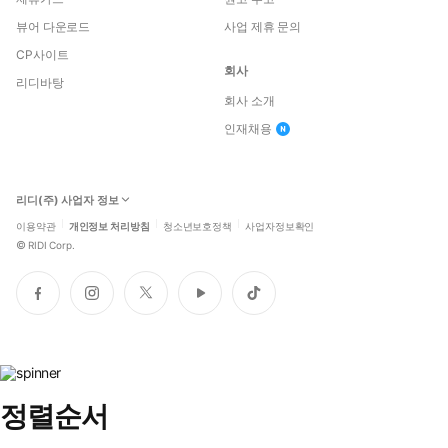
뷰어 다운로드
사업 제휴 문의
CP사이트
회사
리디바탕
회사 소개
인재채용
리디(주) 사업자 정보
이용약관
개인정보 처리방침
청소년보호정책
사업자정보확인
©
RIDI Corp.
페
인
트
유
틱
이
스
위
튜
톡
스
타
터
브
북
그
램
정렬순서