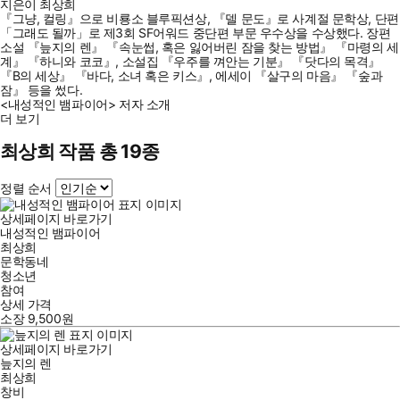
지은이 최상희
『그냥, 컬링』으로 비룡소 블루픽션상, 『델 문도』로 사계절 문학상, 단편
「그래도 될까」로 제3회 SF어워드 중단편 부문 우수상을 수상했다. 장편
소설 『늪지의 렌』 『속눈썹, 혹은 잃어버린 잠을 찾는 방법』 『마령의 세
계』 『하니와 코코』, 소설집 『우주를 껴안는 기분』 『닷다의 목격』
『B의 세상』 『바다, 소녀 혹은 키스』, 에세이 『살구의 마음』 『숲과
잠』 등을 썼다.
<내성적인 뱀파이어> 저자 소개
더 보기
최상희 작품 총 19종
정렬 순서
상세페이지 바로가기
내성적인 뱀파이어
최상희
문학동네
청소년
참여
상세 가격
소장
9,500
원
상세페이지 바로가기
늪지의 렌
최상희
창비