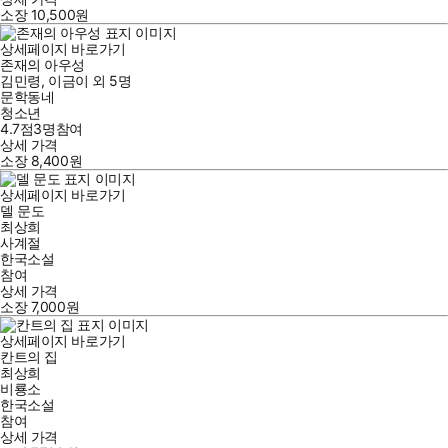
소장
10,500
원
상세페이지 바로가기
존재의 아우성
김민령
,
이금이
외
5명
문학동네
청소년
4.7점
3
명
참여
상세 가격
소장
8,400
원
상세페이지 바로가기
델 문도
최상희
사계절
한국소설
참여
상세 가격
소장
7,000
원
상세페이지 바로가기
칸트의 집
최상희
비룡소
한국소설
참여
상세 가격