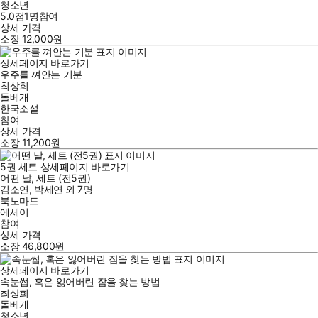
청소년
5.0점
1
명
참여
상세 가격
소장
12,000
원
상세페이지 바로가기
우주를 껴안는 기분
최상희
돌베개
한국소설
참여
상세 가격
소장
11,200
원
5
권 세트
상세페이지 바로가기
어떤 날, 세트 (전5권)
김소연
,
박세연
외
7명
북노마드
에세이
참여
상세 가격
소장
46,800
원
상세페이지 바로가기
속눈썹, 혹은 잃어버린 잠을 찾는 방법
최상희
돌베개
청소년