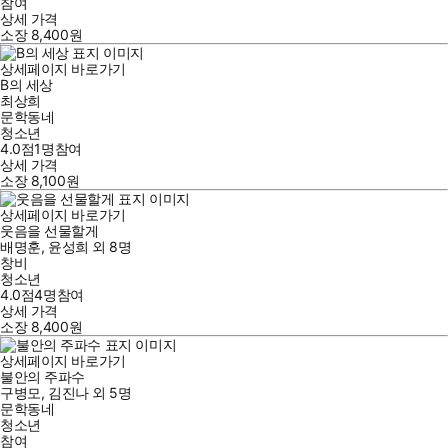
참여
상세 가격
소장
8,400
원
상세페이지 바로가기
B의 세상
최상희
문학동네
청소년
4.0점
1
명
참여
상세 가격
소장
8,100
원
상세페이지 바로가기
웃음을 선물할게
배명훈
,
윤성희
외
8명
창비
청소년
4.0점
4
명
참여
상세 가격
소장
8,400
원
상세페이지 바로가기
불안의 주파수
구병모
,
김진나
외
5명
문학동네
청소년
참여