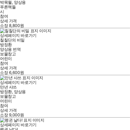
박목월
,
양상용
푸른책들
시
참여
상세 가격
소장
8,800
원
상세페이지 바로가기
칠칠단의 비밀
방정환
양상용
번역
보물창고
어린이
참여
상세 가격
소장
6,600
원
상세페이지 바로가기
만년 샤쓰
방정환
,
양상용
보물창고
어린이
참여
상세 가격
소장
9,000
원
상세페이지 바로가기
펭귄 날다!