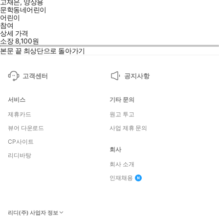
고재은
,
양상용
문학동네어린이
어린이
참여
상세 가격
소장
8,100
원
본문 끝
최상단으로 돌아가기
고객센터
공지사항
서비스
기타 문의
제휴카드
원고 투고
뷰어 다운로드
사업 제휴 문의
CP사이트
회사
리디바탕
회사 소개
인재채용
리디(주) 사업자 정보