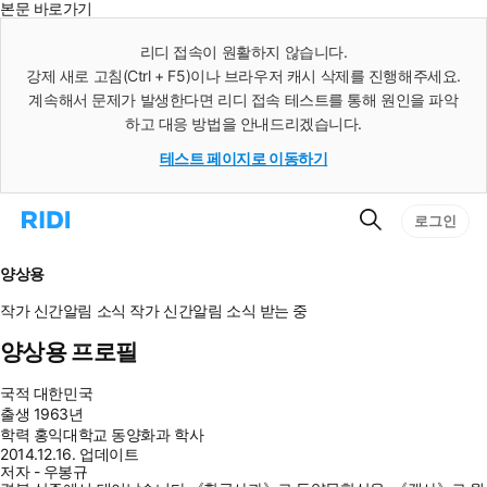
본문 바로가기
인
스
리디 접속이 원활하지 않습니다.
턴
강제 새로 고침(Ctrl + F5)이나 브라우저 캐시 삭제를 진행해주세요.
트
검
계속해서 문제가 발생한다면 리디 접속 테스트를 통해 원인을 파악
색
하고 대응 방법을 안내드리겠습니다.
테스트 페이지로 이동하기
검
리
로그인
색
디
홈
으
양상용
로
이
작가 신간알림
소식
작가 신간알림
소식 받는 중
동
양상용 프로필
국적
대한민국
출생
1963년
학력
홍익대학교 동양화과 학사
2014.12.16. 업데이트
저자 - 우봉규