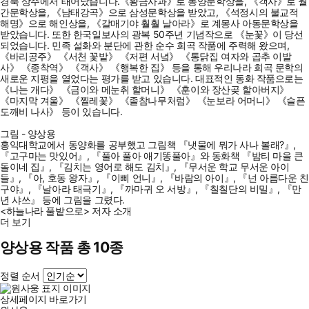
경북 상주에서 태어났습니다.《황금사과》로 동양문학상을, 《객사》로 월
간문학상을, 《남태강곡》으로 삼성문학상을 받았고, 《석정시의 불교적
해명》으로 해인상을, 《갈매기야 훨훨 날아라》로 계몽사 아동문학상을
받았습니다. 또한 한국일보사의 광복 50주년 기념작으로 《눈꽃》이 당선
되었습니다. 민족 설화와 분단에 관한 순수 희곡 작품에 주력해 왔으며,
《바리공주》 《서천 꽃밭》 《저편 서녘》 《통닭집 여자와 곱추 이발
사》 《종착역》 《객사》 《행복한 집》 등을 통해 우리나라 희곡 문학의
새로운 지평을 열었다는 평가를 받고 있습니다. 대표적인 동화 작품으로는
《나는 개다》 《금이와 메눈취 할머니》 《훈이와 장산곶 할아버지》
《마지막 겨울》 《찔레꽃》 《졸참나무처럼》 《눈보라 어머니》 《슬픈
도깨비 나사》 등이 있습니다.
그림 - 양상용
홍익대학교에서 동양화를 공부했고 그림책 『냇물에 뭐가 사나 볼래?』,
『고구마는 맛있어』, 『풀아 풀아 애기똥풀아』와 동화책 『밤티 마을 큰
돌이네 집』, 『김치는 영어로 해도 김치』, 『무서운 학교 무서운 아이
들』, 『아, 호동 왕자』, 『이삐 언니』, 『바람의 아이』, 『넌 아름다운 친
구야』, 『날아라 태극기』, 『까마귀 오 서방』, 『칠칠단의 비밀』, 『만
년 샤쓰』 등에 그림을 그렸다.
<하늘나라 풀밭으로> 저자 소개
더 보기
양상용 작품 총 10종
정렬 순서
상세페이지 바로가기