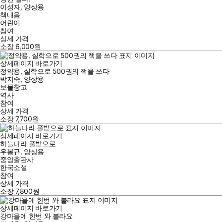
이성자
,
양상용
책내음
어린이
참여
상세 가격
소장
6,000
원
상세페이지 바로가기
정약용, 실학으로 500권의 책을 쓰다
박지숙
,
양상용
보물창고
역사
참여
상세 가격
소장
7,700
원
상세페이지 바로가기
하늘나라 풀밭으로
우봉규
,
양상용
중앙출판사
한국소설
참여
상세 가격
소장
7,800
원
상세페이지 바로가기
강마을에 한번 와 볼라요