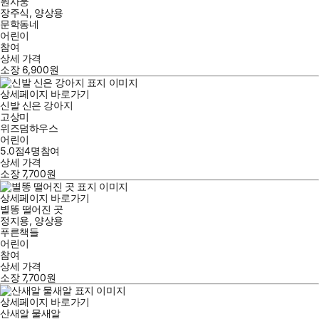
원사웅
장주식
,
양상용
문학동네
어린이
참여
상세 가격
소장
6,900
원
상세페이지 바로가기
신발 신은 강아지
고상미
위즈덤하우스
어린이
5.0점
4
명
참여
상세 가격
소장
7,700
원
상세페이지 바로가기
별똥 떨어진 곳
정지용
,
양상용
푸른책들
어린이
참여
상세 가격
소장
7,700
원
상세페이지 바로가기
산새알 물새알