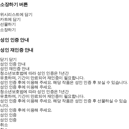
랭체인 활용법까지 맞춤형 채팅 AI를 독자적인 시스템에 접목하는
소장하기 버튼
방법을 단계별로 설명합니다.
위시리스트에 담기
카트에 담기
★ 이런 분께 추천합니다 ★
선물하기
소장하기
- 채팅 AI의 작동 원리를 알고 싶은 분
성인 인증 안내
- 채팅 AI에 지식과 계산 능력을 부여하여 업무를 자동화하고 싶은
성인 재인증 안내
분
- 대화 로봇이나 AITuber 등의 대화 엔진을 만들고 싶은 분
닫기
닫기
- 자신의 애플리케이션에 채팅 UI를 통합하고 싶은 분
성인 인증 안내
성인 재인증 안내
청소년보호법에 따라 성인 인증은 1년간
★ 이 책에서 배우는 내용 ★
유효하며, 기간이 만료되어 재인증이 필요합니다.
성인 인증 후에 이용해 주세요.
해당 작품은 성인 인증 후 보실 수 있습니다.
성인 인증 후에 이용해 주세요.
- ChatGPT, OpenAI 플레이그라운드, DALL-E 사용법
청소년보호법에 따라 성인 인증은 1년간
유효하며, 기간이 만료되어 재인증이 필요합니다.
- OpenAI API를 활용한 텍스트 생성, 이미지 생성 방법
성인 인증 후에 이용해 주세요.
해당 작품은 성인 인증 후 선물하실 수 있습
- 라마인덱스를 활용한 파인튜닝
니다.
성인 인증 후에 이용해 주세요.
- 랭체인의 기본 사용법과 고급 사례
성인 인증
- ChatGPT 플러그인 사용법 및 플러그인 제작 방법
성인 인증
취소