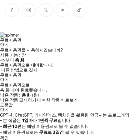
페
인
트
유
틱
이
스
위
튜
톡
스
타
터
브
북
그
램
무료이용권
닫기
무료이용권을 사용하시겠습니까?
사용 가능 :
장
<
>부터
총
화
무료이용권으로 대여합니다.
다른 방법으로 결제
무료이용권
닫기
무료이용권으로
총
화
대여 완료했습니다.
남은 작품 :
총
화
(
원)
남은 작품 결제하기
대여한 작품 바로보기
도움말
닫기
GPT-4, ChatGPT, 라마인덱스, 랭체인을 활용한 인공지능 프로그래밍
- 본 작품은
1일
마다
1
편씩 무료
입니다.
-
최근
10편
은 해당 이용권으로 볼 수 없습니다.
- 해당 이용권으로는
무료로
3일
간
볼 수 있습니다.
확인