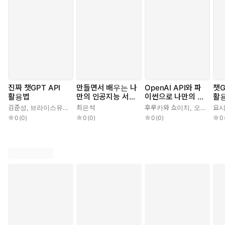
진짜 챗GPT API
만들면서 배우는 나
OpenAI API와 파
챗
활용법
만의 인공지능 서비
이썬으로 나만의 챗
활용
스
GPT 만들기
I 
김준성
,
브라이스유
,
안상준
최은석
후루카와 쇼이치
,
오기와라 유이
요시
0
(
0
)
0
(
0
)
0
(
0
)
0