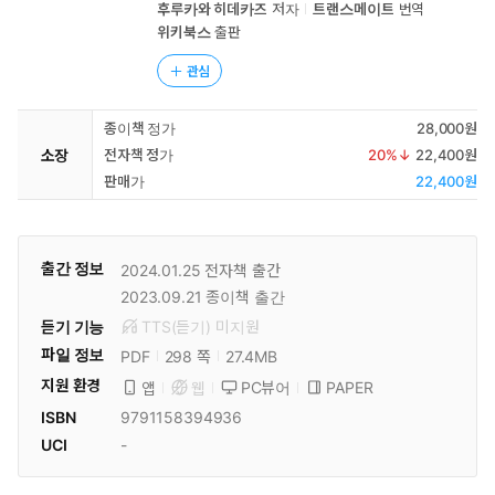
후루카와 히데카즈
저자
트랜스메이트
번역
위키북스
출판
관심
종이책 정가
28,000원
소장
전자책 정가
20
%↓
22,400원
판매가
22,400원
출간 정보
2024.01.25
전자책 출간
2023.09.21
종이책 출간
듣기 기능
TTS(듣기)
미
지원
파일 정보
PDF
27.4MB
298 쪽
지원 환경
PC뷰어
PAPER
앱
웹
ISBN
9791158394936
UCI
-