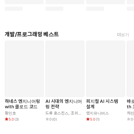
개발/프로그래밍 베스트
더보기
하네스 엔지니어링
AI 시대의 엔지니어
피지컬 AI 시스템
바로
with 클로드 코드
링 전략
설계
th
로드
황민호
드류 호스킨스
,
조쉬(김승권)
엥지유니버스
차
이 책은 OpenAI의 GPT 모델을 활용하여 채팅 AI를 개발하는 방법
5.0
(
3
)
0
(
0
)
5.0
(
1
)
0
을 안내합니다. 파이썬의 기초 문법부터 라마인덱스를 활용한 파인
튜닝 방법과 복잡한 작업을 수행하는 애플리케이션을 만들기 위한