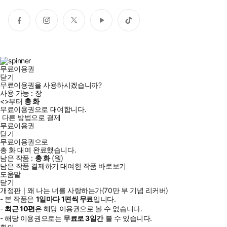
페
인
트
유
틱
이
스
위
튜
톡
스
타
터
브
북
그
램
무료이용권
닫기
무료이용권을 사용하시겠습니까?
사용 가능 :
장
<
>부터
총
화
무료이용권으로 대여합니다.
다른 방법으로 결제
무료이용권
닫기
무료이용권으로
총
화
대여 완료했습니다.
남은 작품 :
총
화
(
원)
남은 작품 결제하기
대여한 작품 바로보기
도움말
닫기
개정판｜왜 나는 너를 사랑하는가(70만 부 기념 리커버)
- 본 작품은
1일
마다
1
편씩 무료
입니다.
-
최근
10편
은 해당 이용권으로 볼 수 없습니다.
- 해당 이용권으로는
무료로
3일
간
볼 수 있습니다.