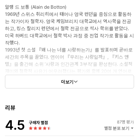
철학적 명상으로 가득 차 있다. 드 보통은 아리스토텔레스, 비트겐슈
알랭 드 보통 (Alain de Botton)
타인, 마르크스, 역사, 종교, 문학을 끌어들여, 첫 키스부터 말다툼,
1969년 스위스 취리히에서 태어나 영국 런던을 중심으로 활동하
그리고 화해에 이르기까지, 또 친밀함과 부드러움부터 불안과 상심
는 작가이자 철학자. 영국 케임브리지 대학교에서 역사학을 전공
에 이르기까지 연애의 진전을 그려냈다.
하고, 킹스 칼리지 런던에서 철학 전공으로 석사 학위를 받았다.
이 책은 인류의 역사와 함께해온 사랑의 딜레마를 완전히 현대적인
미국 하버드 대학교에서 철학 박사 과정 중 전업 작가로 활동을 시
방법으로 풀어보려는 독특하고 도전적인 시도이다. 드 보통은 색다
작했다.
르고 독특한 것이 아닌, 수많은 사람들이 겪었을 지극히 평범하고 뻔
1993년 첫 소설 『왜 나는 너를 사랑하는가』를 발표하며 곧바로
한 연애와 사랑을 철학적인 현미경 아래에서 찬찬히 뜯어보면서 우
세간의 주목을 끌었다. 연이어 『우리는 사랑일까』, 『키스 앤
리 모두가 미처 모르던 의미들을 세심하게 발견해낸다. 대다수 사람
텔』을 출간해 소위 ‘사랑과 인간관계 3부작’을 완성한다. 소설적
들이 연애를 경험하며 사랑에 대해서 ‘일가견’을 가지기 마련이지만,
재미와 철학적 사유가 어우러졌다는 평가와 함께 20여 개 언어로
드 보통은 그런 진부한 사랑 이야기에 새로운 통찰과 깨달음을 더하
번역 출간된 그의 작품은 지금도 세계적인 인기를 누리고 있다. 독
며 무릎을 치게 만든다. 이 책을 읽다 보면 소설처럼 흘러나가는 이
더보기
특한 연애 소설 덕분에 그는 ‘현대판 스탕달’이자 ‘닥터 러브’라고
야기와 얼핏 딱딱해 보이는 철학적 사유가 얽히면서, 때로는 뭔가 입
불린다.
안에서 계속 씹히고 터지는 느낌이 드는 아이스크림을 먹는 것처럼,
2003년 프랑스 문화부 장관으로부터 문화예술공로훈장 슈발리
때로는 온탕 냉탕을 왕복하는 것처럼, 어떤 청량감을 맛보게 된다.
에를 받았으며, 같은 해 뛰어난 문장력을 인정받아 ‘샤를르 베이옹
리뷰
드 보통은 자전적인 경험과 풍부한 지적 유머를 결합시킨 연애 소설
유럽 에세이상’을 수상했다. 2008년 영국 런던에 ‘인생학교’를 설
들을 꾸준히 발표하며 “90년대식 스탕달”이라는 별명을 얻었다. 최
4.5
립하고, 학생을 가르치며 책을 펴내는 작업을 계속하고 있다.
87
명 평가
구매자 별점
근 사랑에 빠졌거나 이별을 경험한 사람이라면 누구에게나 깊은 공
별점 분포 보기
감을 불러일으키는 이 소설은 드 보통만의 고유한 작품 세계를 맛보
기에 가장 좋은 책이다.