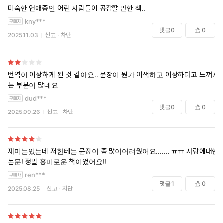
미숙한 연애중인 어린 사람들이 공감할 만한 책..
kny***
댓글
0
0
2025.11.03
신고
차단
번역이 이상하게 된 것 같아요.. 문장이 뭔가 어색하고 이상하다고 느껴지
는 부분이 많네요
dud***
댓글
0
0
2025.09.26
신고
차단
재미는있는데 저한테는 문장이 좀 많이어려웠어요....... ㅠㅠ 사랑에대한
논문! 정말 흥미로운 책이었어요!!
ren***
댓글
1
0
2025.08.25
신고
차단