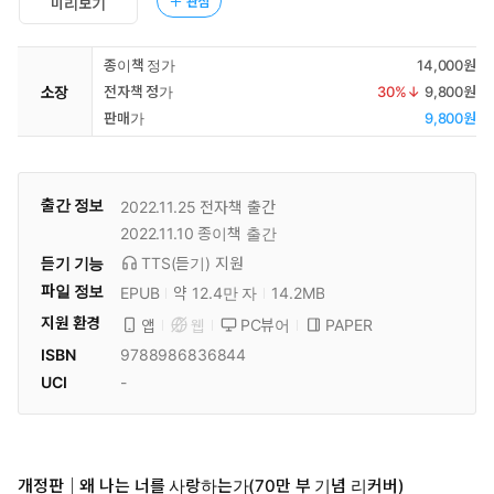
관심
미리보기
종이책 정가
14,000원
소장
전자책 정가
30
%↓
9,800원
판매가
9,800원
출간 정보
2022.11.25
전자책 출간
2022.11.10
종이책 출간
듣기 기능
TTS(듣기)
지원
파일 정보
EPUB
약 12.4만 자
14.2MB
지원 환경
PC뷰어
PAPER
앱
웹
ISBN
9788986836844
UCI
-
개정판｜왜 나는 너를 사랑하는가(70만 부 기념 리커버)