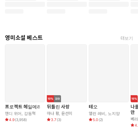
영미소설 베스트
더보기
프로젝트 헤일메리
뒤틀린 사랑
테오
나
만
앤디 위어
,
강동혁
아나 황
,
윤선미
앨런 레비
,
노지양
베라
4.9
(
3,958
)
3.7
(
3
)
5.0
(
2
)
4