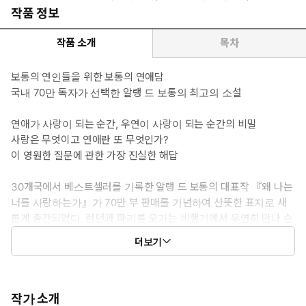
작품 정보
작품 소개
목차
보통의 연인들을 위한 보통의 연애담
국내 70만 독자가 선택한 알랭 드 보통의 최고의 소설
연애가 사랑이 되는 순간, 우연이 사랑이 되는 순간의 비밀
사랑은 무엇이고 연애란 또 무엇인가?
이 영원한 질문에 관한 가장 진실한 해답
30개국에서 베스트셀러를 기록한 알랭 드 보통의 대표작 『왜 나는
너를 사랑하는가』가 70만 부 판매를 기념하여 산뜻한 표지로 새
롭게 출간되었다. 런던과 파리를 오가는 비행기에서 우연히 만나 순
식간에 사랑에 빠진 두 젊은이에 관한 이 소설은 연인이라는 특별한
더보기
관계와 사랑의 감정을 놀라운 깊이로 그려내며 출간 직후 전 세계의
독자들을 사로잡았다.
“사랑에 빠지는 행위는 자기 자신의 허점을 넘어서고 싶어하는 인간
희망의 승리이다.” 알랭 드 보통의 이 흥미로운 소설은 사랑에 관한
작가 소개