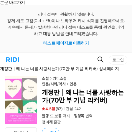
본문 바로가기
인
스
리디 접속이 원활하지 않습니다.
턴
강제 새로 고침(Ctrl + F5)이나 브라우저 캐시 삭제를 진행해주세요.
트
검
계속해서 문제가 발생한다면 리디 접속 테스트를 통해 원인을 파악
색
하고 대응 방법을 안내드리겠습니다.
테스트 페이지로 이동하기
검
리
로그인
색
디
개정판｜왜 나는 너를 사랑하는가(70만 부 기념 리커버) 상세페이지
홈
으
로
소설
영미소설
이
인문/사회/역사
인문
동
개정판｜왜 나는 너를 사랑하는
가(70만 부 기념 리커버)
4.5
(
87
)
관심
242
알랭 드 보통
저자
정영목
번역
청미래
출판