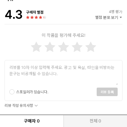
만화 나홀로 경매 비법 13가지(웍스비전, 2010)
4.3
행정학개론(아카데미북, 2010)
4
명 평가
구매자 별점
파워행정학(아카데미북, 2011)
별점 분포 보기
이 작품을 평가해 주세요!
드라이버에서 퍼팅까지 스스로 마스터하는 종합 레슨서
이제 막 골프를 시작하는 초보 골퍼들에게 딱 맞는 교과서
스포일러가 있습니다.
리뷰 등록
누구나 마음만 먹으면 골프를 시작할 수 있는 시대가 되었다. 또
리뷰 작성 유의사항
한 골프는 노년에 즐기기 좋은 평생 스포츠라는 인식이 퍼져 있어
서 골프 인구는 빠르게 늘고 있다. 하지만 골프를 처음 배우는 사
람은 언제나 막막하기만 하다. 모든 스포츠 가운데 골프가 도구도
구매자
0
전체
0
가장 많고 전 과정이 매우 길고 복잡하게 느껴지기 때문일 것이