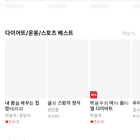
다이어트/운동/스포츠 베스트
더보기
내 몸을 바꾸는 집
골프 스윙의 정석
박용우의 마이 옵티
우
밥테라피
멀 다이어트
김민준
김
박용우
,
김영아
박용우
0
(
0
)
0
5.0
(
1
)
5.0
(
1
)