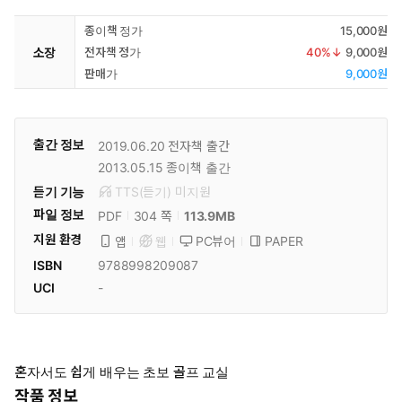
종이책 정가
15,000원
소장
전자책 정가
40
%↓
9,000원
판매가
9,000원
출간 정보
2019.06.20
전자책 출간
2013.05.15
종이책 출간
듣기 기능
TTS(듣기)
미
지원
파일 정보
PDF
113.9MB
304 쪽
지원 환경
PC뷰어
PAPER
앱
웹
ISBN
9788998209087
UCI
-
혼자서도 쉽게 배우는 초보 골프 교실
작품 정보