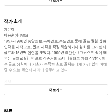
더보기
작가 소개
지은이
이용훈(李勇勳)
1997~1998년 중앙일보․동아일보․중도일보 등에 골프 칼럼 삽화
연재를 시작으로, 골프 서적을 직접 저술하거나 삽화를 그리면서
골프와 15년째 인연을 맺었다. 1999년 발간한《그림으로 쉽게 배
우는 골프교실》은 골프 레슨서의 스테디셀러로 자리 잡았다. 이
후 골프 상식이나 기초가 부족한 초보 골퍼들에게 가장 쉽게 이해
할 수 있는 레슨서 제작에 몰두하고 있다.
저서
그림으로 쉽게 배우는 골프 교실(아카데미북, 1997)
더보기
룰만 알아도 5타는 줄인다(아카데미북, 2002)
핸디를 낮추는 멘탈 골프(아카데미북, 2005)
만화 나홀로 소송(아카데미북, 2008)
만화공인중개사 전3권(영상노트, 2010)
리뷰