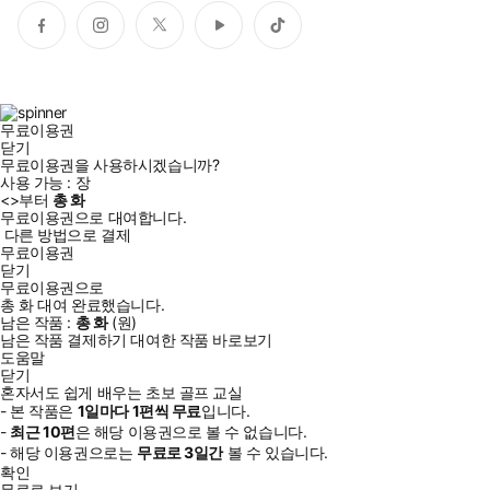
페
인
트
유
틱
이
스
위
튜
톡
스
타
터
브
북
그
램
무료이용권
닫기
무료이용권을 사용하시겠습니까?
사용 가능 :
장
<
>부터
총
화
무료이용권으로 대여합니다.
다른 방법으로 결제
무료이용권
닫기
무료이용권으로
총
화
대여 완료했습니다.
남은 작품 :
총
화
(
원)
남은 작품 결제하기
대여한 작품 바로보기
도움말
닫기
혼자서도 쉽게 배우는 초보 골프 교실
- 본 작품은
1일
마다
1
편씩 무료
입니다.
-
최근
10편
은 해당 이용권으로 볼 수 없습니다.
- 해당 이용권으로는
무료로
3일
간
볼 수 있습니다.
확인
무료로 보기