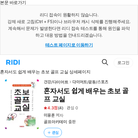
본문 바로가기
인
스
리디 접속이 원활하지 않습니다.
턴
강제 새로 고침(Ctrl + F5)이나 브라우저 캐시 삭제를 진행해주세요.
트
검
계속해서 문제가 발생한다면 리디 접속 테스트를 통해 원인을 파악
색
하고 대응 방법을 안내드리겠습니다.
테스트 페이지로 이동하기
검
리
로그인
색
디
혼자서도 쉽게 배우는 초보 골프 교실 상세페이지
홈
으
로
건강/다이어트
다이어트/운동/스포츠
이
혼자서도 쉽게 배우는 초보 골
동
프 교실
4.3
(
4
)
관심
0
이용훈
저자
골프아카데미
출판
관심