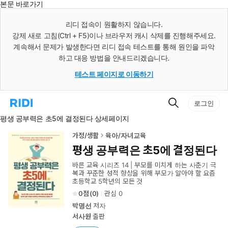
본문 바로가기
인
스
리디 접속이 원활하지 않습니다.
턴
강제 새로 고침(Ctrl + F5)이나 브라우저 캐시 삭제를 진행해주세요.
트
검
계속해서 문제가 발생한다면 리디 접속 테스트를 통해 원인을 파악
색
하고 대응 방법을 안내드리겠습니다.
테스트 페이지로 이동하기
검
리
로그인
색
디
평생 공부력은 초5에 결정된다 상세페이지
홈
으
로
가정/생활
육아/자녀교육
이
평생 공부력은 초5에 결정된다
동
바른 교육 시리즈 14 | 부모를 미치게 하는 사춘기 극
복과 꾸준한 성적 향상을 위해 부모가 알아야 할 요즘
초등학교 5학년의 모든 것
0
(
0
)
관심
0
박명선
저자
서사원
출판