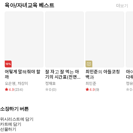
육아/자녀교육 베스트
더보기
어떻게 말해줘야 할
잘 자고 잘 먹는 아
최민준의 아들코칭
아
까
기의 시간표(전면개
백과
다루
정판)
당
오은영
,
차상미
정재호
최민준
정유
는 
4.9
(
234
)
0
(
0
)
4.9
(
9
)
0
알
소장하기 버튼
위시리스트에 담기
카트에 담기
선물하기