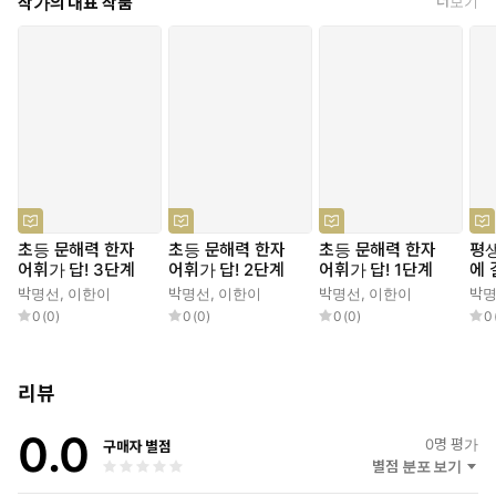
작가의 대표 작품
더보기
변화가 일어나는 학년이 바로 초등학교 5학년이기 때문이다. 이에
쌓은 교육 정보와 경험을 블로그를 통해 나누고 있으며 아이들과 함
따라 앞으로 아이를 어떻게 양육해야 할지 부모의 고민도 늘어났지
께 성장하기 위해 노력하고 있습니다.
만, 어떻게 해야 한다는 명쾌한 가이드라인을 제시하는 사람도, 책도
학부모 상담을 진행하다 보면 유독 5학년 아이를 둔 부모님들이 변
지금까지 없었다.
한 아이에게 상처받은 이야기, 아이의 성적과 친구 관계에 관한 고민
그 가이드라인이 될 이 책 『평생 공부력은 초5에 결정된다』의
등을 많이 토로하십니다. 처음 한두 해는 우연인가 싶어 넘겼지만 몇
해가 반복되니 도대체 왜 5학년에서 이러한 변화가 나타나는지, 어
Chapter 1~2에서는 요즘 초5를 이해할 배경 지식으로 아이의 몸과
떻게 하면 변화하는 아이들과 더 잘 지낼 수 있을지 궁금했습니다.
마음, 학교생활 등에 어떤 변화가 일어나는지 다루었다. Chapter
이런 궁금증을 토대로 2017년에는 5학년 아이들과 함께 보낸 한해
3~4에서는 학년군이 바뀌면서 일어나는 학습 격차를 어떻게 극복
살이를 연구하여 보고서를 작성하기도 했습니다.
하고, 중·고등학교까지 이어질 자기 주도 공부 습관을 어떻게 형성
할지 과목별로 구체적으로 다루었다. Chapter 5~7에서는 초등학
초등 문해력 한자
초등 문해력 한자
초등 문해력 한자
평생
교 5학년 아이들의 사생활 중 부모님들이 많이 고민하는 대표적인
어휘가 답! 3단계
어휘가 답! 2단계
어휘가 답! 1단계
에
주제인 스마트폰, 교우 관계, 사춘기에 관해 다루었다. 그전과 달라
박명선
,
이한이
박명선
,
이한이
박명선
,
이한이
박
0
(
0
)
0
(
0
)
0
(
0
)
0
진 아이를 어떻게 대해야 하는지 막막하고 불안한 부모, 아이를 교
육하는 과정에서 자꾸 갈등이 생겨 점점 더 서로 불편해지는 부모에
게 이 책이 다정하고 또렷한 해결책을 제공할 것이다.
리뷰
0.0
0
명 평가
구매자 별점
별점 분포 보기