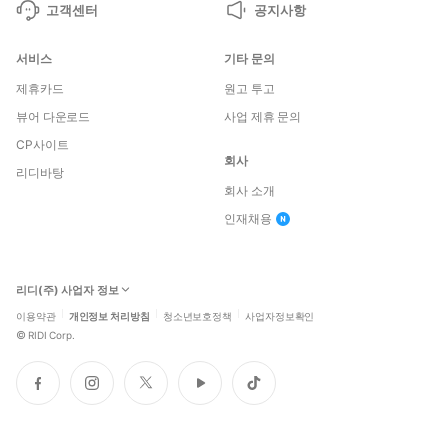
고객센터
공지사항
서비스
기타 문의
제휴카드
원고 투고
뷰어 다운로드
사업 제휴 문의
CP사이트
회사
리디바탕
회사 소개
인재채용
리디(주) 사업자 정보
이용약관
개인정보 처리방침
청소년보호정책
사업자정보확인
©
RIDI Corp.
페
인
트
유
틱
이
스
위
튜
톡
스
타
터
브
북
그