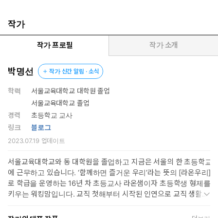
본인조차 당황스러운 시기이지만, 이때 ‘자기 주도 공부 습관’과
‘자기 주도 생활 습관’을 형성하지 못하면 학년이 올라갈수록 원
하는 결과를 얻기 어렵다. 부모와의 관계는 물론 점점 확장하는
작가
사회화 과정에서도 어려움을 겪을 일이 많다.
이는 부모도 마찬가지이다. 매 학년 고민 없는 부모님이 없겠지만,
작가 프로필
작가 소개
그중에서도 유독 초등학교 5학년 아이를 둔 부모님들의 고민은 이전
과 비교했을 때 확연히 복잡하고 다양하다. 부모 역시 빠르게 변화하
박명선
작가 신간 알림 · 소식
는 아이의 모습에 당황스럽고 예전과 달리 반항적인 눈빛으로 “왜
요? 왜 그래야 하는데요?”를 입에 달고 사는 아이에게 서운하다. 하
학력
서울교육대학교 대학원 졸업
지만 과거 부모가 학생일 때 받은 양육법으로는 요즘 초등학교 5학
서울교육대학교 졸업
년 아이를 제대로 양육할 수도, 알맞게 훈육할 수도 없다.
경력
초등학교 교사
이 책 『평생 공부력은 초5에 결정된다』의 필자 박명선 선생님은
링크
블로그
현재 16년 차 초등교사로, 재직 기간 중 절반이 넘는 시간 동안 초등
2023.07.19
업데이트
학교 5학년 담임을 맡아 아이들을 가르친 ‘초5 전문 교사’이다. 필자
는 ‘초등학교 5학년이야말로 초등 6년 중 가장 변화의 중심에 있는
서울교육대학교와 동 대학원을 졸업하고 지금은 서울의 한 초등학교
학년이다!’라고 말한다. 2차 성징과 뇌의 성장에서 오는 몸과 마음의
에 근무하고 있습니다. ‘함께하면 즐거운 우리’라는 뜻의 [라온우리]
변화, 4학년에서 5학년으로 학년 군이 바뀌며 수업 시수와 공부할
로 학급을 운영하는 16년 차 초등교사 라온샘이자 초등학생 형제를
과목과 분량이 증가할 뿐만 아니라 내용 또한 확연히 어려워진 교과
키우는 워킹맘입니다. 교직 첫해부터 시작된 인연으로 교직 생활의
과정의 변화, 어른으로 사회화가 진행되는 청소년기가 됨에 따라 변
절반 이상을 초등학교 5학년 아이들과 만나고 있으며 이제 막 5학년
화하는 친구 관계와 부모님과의 관계까지 그야말로 아이 인생에 대
이 된 아이를 키우고 있는 학부모이기도 합니다. 교직 생활을 통해