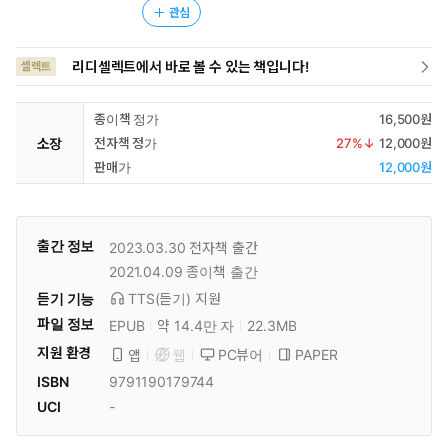
관심
리디셀렉트에서 바로 볼 수 있는 책입니다!
셀렉트
종이책 정가
16,500원
소장
전자책 정가
27
%↓
12,000원
판매가
12,000원
출간 정보
2023.03.30
전자책 출간
2021.04.09
종이책 출간
듣기 기능
TTS(듣기)
지원
파일 정보
EPUB
약 14.4만 자
22.3MB
지원 환경
PC뷰어
PAPER
앱
웹
ISBN
9791190179744
UCI
-