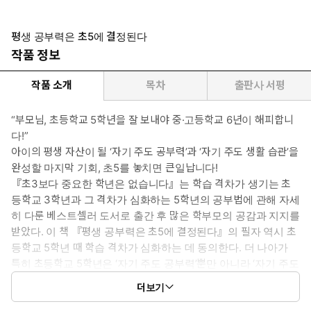
평생 공부력은 초5에 결정된다
작품 정보
작품 소개
목차
출판사 서평
“부모님, 초등학교 5학년을 잘 보내야 중·고등학교 6년이 해피합니
다!”
아이의 평생 자산이 될 ‘자기 주도 공부력’과 ‘자기 주도 생활 습관’을
완성할 마지막 기회, 초5를 놓치면 큰일납니다!
『초3보다 중요한 학년은 없습니다』는 학습 격차가 생기는 초
등학교 3학년과 그 격차가 심화하는 5학년의 공부법에 관해 자세
히 다룬 베스트셀러 도서로 출간 후 많은 학부모의 공감과 지지를
받았다. 이 책 『평생 공부력은 초5에 결정된다』의 필자 역시 초
등학교 5학년 때 학습 격차가 심화하는 데 동의한다. 더 나아가
특히 초등학교 5학년은 ‘자기 주도 공부력’뿐만 아니라 ‘자기 주도
생활 습관’까지 갖추어야 하는 마지막 골든 타임이라고 강조한다.
더보기
초등학교 5학년은 사춘기의 시작으로 자신에게 일어나는 변화에