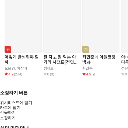
어떻게 말해줘야 할
잘 자고 잘 먹는 아
최민준의 아들코칭
아
까
기의 시간표(전면개
백과
다루
정판)
당
오은영
,
차상미
정재호
최민준
정유
는 
4.9
(
234
)
0
(
0
)
4.9
(
9
)
0
알
소장하기 버튼
위시리스트에 담기
카트에 담기
선물하기
소장하기
성인 인증 안내