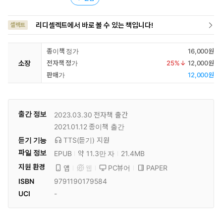
리디셀렉트에서 바로 볼 수 있는 책입니다!
셀렉트
종이책 정가
16,000원
소장
전자책 정가
25
%↓
12,000원
판매가
12,000원
출간 정보
2023.03.30
전자책 출간
2021.01.12
종이책 출간
듣기 기능
TTS(듣기)
지원
파일 정보
EPUB
약 11.3만 자
21.4MB
지원 환경
PC뷰어
PAPER
앱
웹
ISBN
9791190179584
UCI
-