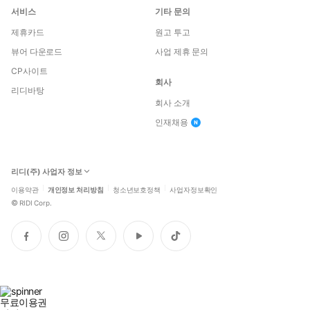
서비스
기타 문의
제휴카드
원고 투고
뷰어 다운로드
사업 제휴 문의
CP사이트
회사
리디바탕
회사 소개
인재채용
리디(주) 사업자 정보
이용약관
개인정보 처리방침
청소년보호정책
사업자정보확인
©
RIDI Corp.
페
인
트
유
틱
이
스
위
튜
톡
스
타
터
브
북
그
램
무료이용권