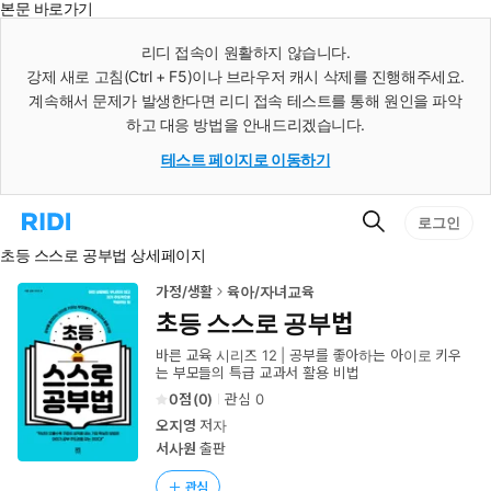
본문 바로가기
인
스
리디 접속이 원활하지 않습니다.
턴
강제 새로 고침(Ctrl + F5)이나 브라우저 캐시 삭제를 진행해주세요.
트
검
계속해서 문제가 발생한다면 리디 접속 테스트를 통해 원인을 파악
색
하고 대응 방법을 안내드리겠습니다.
테스트 페이지로 이동하기
검
리
로그인
색
디
초등 스스로 공부법 상세페이지
홈
으
로
가정/생활
육아/자녀교육
이
초등 스스로 공부법
동
바른 교육 시리즈 12 | 공부를 좋아하는 아이로 키우
는 부모들의 특급 교과서 활용 비법
0
(
0
)
관심
0
오지영
저자
서사원
출판
관심