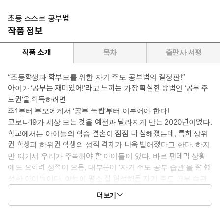
초등 스스로 공부법
작품 정보
작품 소개
목차
출판사 서평
“초등학생과 학부모를 위한 자기 주도 공부법의 결정판!”
아이가 ‘공부는 재미있어!’라고 느끼는 가장 확실한 방법인 ‘공부 주
도권’을 획득하려면
초1부터 부모에게서 ‘공부 독립’부터 이루어야 한다!
코로나19가 세상 모든 것을 예전과 달라지게 만든 2020년이었다.
학교에서는 아이들의 학습 결손이 점점 더 심해졌는데, 특히 상위
권 학생과 하위권 학생의 성적 격차가 더욱 벌어졌다고 한다. 하지
만 여기서 우리가 주목해야 할 아이들이 있다. 바로 팬데믹 상황
에도 오히려 성적이 오른, 대부분이 ‘자기 주도 공부 습관’을 잘 형
성한 아이들이다. 이들이 평소 잘 형성해둔 자기 주도 공부 습관
이 비대면 온라인 원격 수업이라는 달라진 환경에서 제대로 강점
더보기
을 발휘하였기에 코로나19라는 위기 속에서도 기회를 잘 잡아 성
적 향상이라는 결실을 보았다.