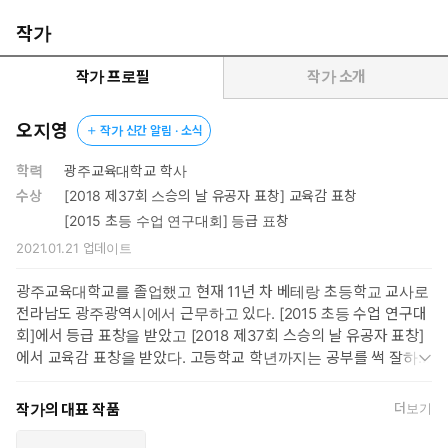
안타깝게도 2020년 막바지에 코로나19 제3차 대유행이 시작되었
고 전과는 다른 강도 높은 사회적 거리 두기가 진행되고 있다. 많은
작가
학생이 학년이 바뀌기 전 겨울 방학을 통해 선행 학습을 진행하려고
계획했을 텐데 학원조차 마음 편히 제대로 다니지 못하게 되었다.
작가 프로필
작가 소개
이런 환경에서 어떤 상황에서도 집중력을 발휘해 스스로 공부하는
힘이 있는 아이로 키우려면 가정에서 부모가 어떻게 해야 할까? 방
오지영
작가 신간 알림 · 소식
법은 의외로 간단하다. 가정에서 아이의 학년에 맞는 ‘교과서’와 ‘교
과 지도서’를 활용해 자기 주도적으로 공부하는 좋은 습관을 기를
학력
광주교육대학교 학사
수 있게 도우면 된다.
수상
[2018 제37회 스승의 날 유공자 표창] 교육감 표창
필자 오지영 선생님은 현역 수능 6등급에 맞춘 지방대에 입학했
[2015 초등 수업 연구대회] 등급 표창
지만 자퇴했다. 1년간 독학으로 다음 해 수능에서 1등급을 받아
2021.01.21
업데이트
교육대학교에 장학생으로 입학했다. 그 후 독학으로 쌓은 스스로
공부 비법을 발휘해 초등 임용 고시에도 한 번에 붙었다. 현재 11
광주교육대학교를 졸업했고 현재 11년 차 베테랑 초등학교 교사로
년 차 베테랑 초등학교 교사로 근무하며 그동안 체득한 다양한 스
전라남도 광주광역시에서 근무하고 있다. [2015 초등 수업 연구대
스로 공부 방법 10가지를 집에서도 교과서와 교육 지도서를 보며
회]에서 등급 표창을 받았고 [2018 제37회 스승의 날 유공자 표창]
참고할 수 있도록 부록과 함께 이 책 『초등 스스로 교육법』에서
에서 교육감 표창을 받았다. 고등학교 학년까지는 공부를 썩 잘하지
상세히 소개했다. 이는 가정에서 어떻게 아이를 지도해야 할지
못했으나 ‘초등학교 선생님이 되고 싶다!’라는 꿈이 생겨 공부에 관한
막막한 부모에게는 공부 동기부여와 초등 교과 지도서를 통한 적
목표가 생겼다. 현역 고3 수능에서 6등급을 맞아 그 꿈을 포기하는
작가의 대표 작품
더보기
절한 공부 피드백을 주는 훌륭한 가이드라인을, 공부 자신감을
듯했으나 이내 다니던 대학교를 자퇴하고 독학으로 ‘스스로 공부
심어주고 공부 뒷심을 길러주는 가장 강력한 무기인 자기 주도
법’을 터득한 후 다음 해 수능에서 1등급을 맞았다. 그 덕분에 장학금