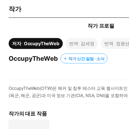
작가
작가 프로필
저자
OccupyTheWeb
번역
김세영
번역
정윤
OccupyTheWeb
작가 신간 알림 · 소식
OccupyTheWeb(OTW)은 해커 및 침투 테스터 교육 웹사이트
(육군, 해군, 공군)과 미국 정보 기관(CIA, NSA, DNI)을 
작가의 대표 작품