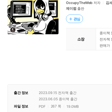
OccupyTheWeb
저자
김
제이펍
출판
관심
종이책 
소장
전자책 
판매가
출간 정보
2023.09.15
전자책 출간
2023.06.05
종이책 출간
파일 정보
267 쪽
PDF
19.0MB