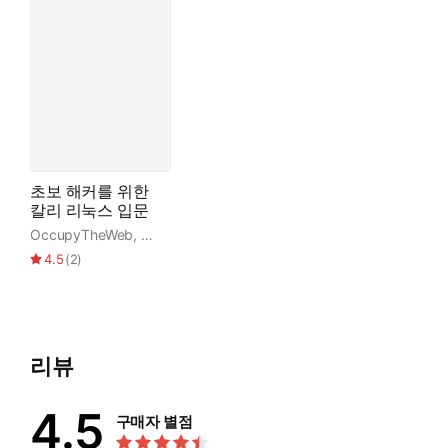
초보 해커를 위한
칼리 리눅스 입문
OccupyTheWeb
,
김세영
,
정윤선
4.5
(
2
)
리뷰
4.5
구매자 별점