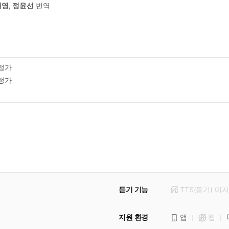
세영
,
정윤선
번역
정가
정가
듣기 기능
TTS(듣기)
미
지
지원 환경
앱
웹