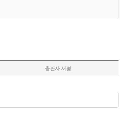
출판사 서평
아야 할 리눅스의 기초를 담았다. 해커가 많이 쓰는 칼리 리눅스
하다 보면, 어느새 해커가 된 자신과 마주하게 될 것이다.