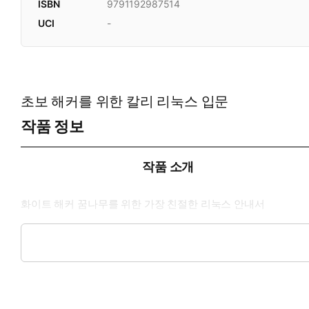
ISBN
9791192987514
UCI
-
초보 해커를 위한 칼리 리눅스 입문
작품 정보
작품 소개
화이트 해커 꿈나무를 위한 가장 친절한 리눅스 안내서
보안 전문가나 해커가 되려면 리눅스 시스템의 이해는 기본이다. 
배포판으로 실습하므로, 해킹의 기초를 학습하고 다음 단계로 넘어