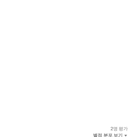
2
명 평가
별점 분포 보기