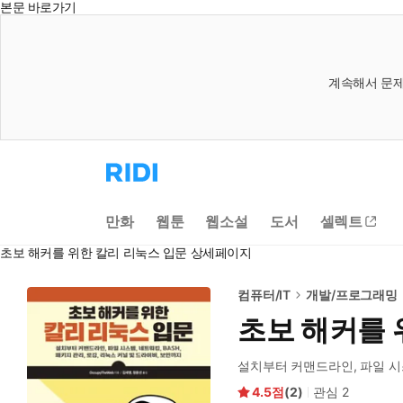
본문 바로가기
계속해서 문제
리
디
홈
으
만화
웹툰
웹소설
도서
셀렉트
로
이
초보 해커를 위한 칼리 리눅스 입문 상세페이지
동
컴퓨터/IT
개발/프로그래밍
초보 해커를 
설치부터 커맨드라인, 파일 시스
4.5
(
2
)
관심
2