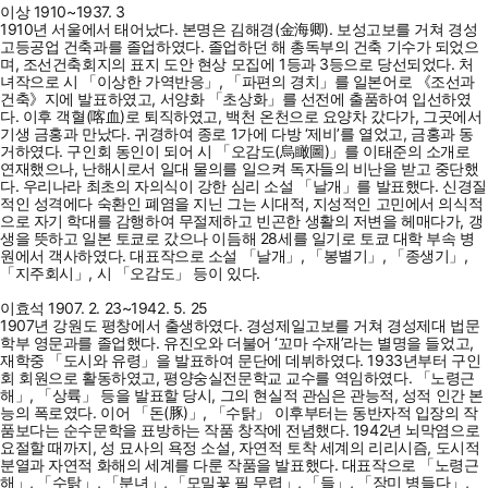
이상 1910~1937. 3
1910년 서울에서 태어났다. 본명은 김해경(金海卿). 보성고보를 거쳐 경성
고등공업 건축과를 졸업하였다. 졸업하던 해 총독부의 건축 기수가 되었으
며, 조선건축회지의 표지 도안 현상 모집에 1등과 3등으로 당선되었다. 처
녀작으로 시 「이상한 가역반응」, 「파편의 경치」를 일본어로 《조선과
건축》지에 발표하였고, 서양화 「초상화」를 선전에 출품하여 입선하였
다. 이후 객혈(喀血)로 퇴직하였고, 백천 온천으로 요양차 갔다가, 그곳에서
기생 금홍과 만났다. 귀경하여 종로 1가에 다방 ‘제비’를 열었고, 금홍과 동
거하였다. 구인회 동인이 되어 시 「오감도(烏瞰圖)」를 이태준의 소개로
연재했으나, 난해시로서 일대 물의를 일으켜 독자들의 비난을 받고 중단했
다. 우리나라 최초의 자의식이 강한 심리 소설 「날개」를 발표했다. 신경질
적인 성격에다 숙환인 폐염을 지닌 그는 시대적, 지성적인 고민에서 의식적
으로 자기 학대를 감행하여 무절제하고 빈곤한 생활의 저변을 헤매다가, 갱
생을 뜻하고 일본 토쿄로 갔으나 이듬해 28세를 일기로 토쿄 대학 부속 병
원에서 객사하였다. 대표작으로 소설 「날개」, 「봉별기」, 「종생기」,
「지주회시」, 시 「오감도」 등이 있다.
이효석 1907. 2. 23~1942. 5. 25
1907년 강원도 평창에서 출생하였다. 경성제일고보를 거쳐 경성제대 법문
학부 영문과를 졸업했다. 유진오와 더불어 ‘꼬마 수재’라는 별명을 들었고,
재학중 「도시와 유령」을 발표하여 문단에 데뷔하였다. 1933년부터 구인
회 회원으로 활동하였고, 평양숭실전문학교 교수를 역임하였다. 「노령근
해」, 「상륙」 등을 발표할 당시, 그의 현실적 관심은 관능적, 성적 인간 본
능의 폭로였다. 이어 「돈(豚)」, 「수탉」 이후부터는 동반자적 입장의 작
품보다는 순수문학을 표방하는 작품 창작에 전념했다. 1942년 뇌막염으로
요절할 때까지, 성 묘사의 욕정 소설, 자연적 토착 세계의 리리시즘, 도시적
분열과 자연적 화해의 세계를 다룬 작품을 발표했다. 대표작으로 「노령근
해」, 「수탉」, 「분녀」, 「모밀꽃 필 무렵」, 「들」, 「장미 병들다」,