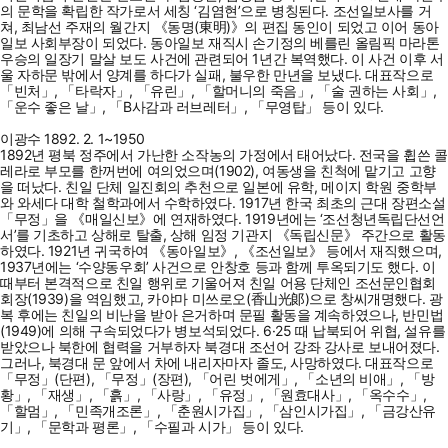
의 문학을 확립한 작가로서 세칭 ‘김염현’으로 병칭된다. 조선일보사를 거
쳐, 최남선 주재의 월간지 《동명(東明)》의 편집 동인이 되었고 이어 동아
일보 사회부장이 되었다. 동아일보 재직시 손기정의 베를린 올림픽 마라톤
우승의 일장기 말살 보도 사건에 관련되어 1년간 복역했다. 이 사건 이후 서
울 자하문 밖에서 양계를 하다가 실패, 불우한 만년을 보냈다. 대표작으로
「빈처」, 「타락자」, 「유린」, 「할머니의 죽음」, 「술 권하는 사회」,
「운수 좋은 날」, 「B사감과 러브레터」, 「무영탑」 등이 있다.
이광수 1892. 2. 1~1950
1892년 평북 정주에서 가난한 소작농의 가정에서 태어났다. 전국을 휩쓴 콜
레라로 부모를 한꺼번에 여의었으며(1902), 여동생을 친척에 맡기고 고향
을 떠났다. 친일 단체 일진회의 추천으로 일본에 유학, 메이지 학원 중학부
와 와세다 대학 철학과에서 수학하였다. 1917년 한국 최초의 근대 장편소설
「무정」을 《매일신보》에 연재하였다. 1919년에는 ‘조선청년독립단선언
서’를 기초하고 상해로 탈출, 상해 임정 기관지 《독립신문》 주간으로 활동
하였다. 1921년 귀국하여 《동아일보》, 《조선일보》 등에서 재직했으며,
1937년에는 ‘수양동우회’ 사건으로 안창호 등과 함께 투옥되기도 했다. 이
때부터 본격적으로 친일 행위로 기울어져 친일 어용 단체인 조선문인협회
회장(1939)을 역임했고, 카야마 미쓰로오(香山光郞)으로 창씨개명했다. 광
복 후에는 친일의 비난을 받아 은거하며 문필 활동을 계속하였으나, 반민법
(1949)에 의해 구속되었다가 병보석되었다. 6·25 때 납북되어 위협, 설유를
받았으나 북한에 협력을 거부하자 북경대 조선어 강좌 강사로 보내어졌다.
그러나, 북경대 문 앞에서 차에 내리자마자 졸도, 사망하였다. 대표작으로
「무정」(단편), 「무정」(장편), 「어린 벗에게」, 「소년의 비애」, 「방
황」, 「재생」, 「흙」, 「사랑」, 「유정」, 「원효대사」, 「옥수수」,
「할멈」, 「민족개조론」, 「춘원시가집」, 「삼인시가집」, 「금강산유
기」, 「문학과 평론」, 「수필과 시가」 등이 있다.