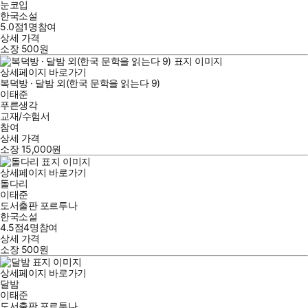
눈코입
한국소설
5.0점
1
명
참여
상세 가격
소장
500
원
상세페이지 바로가기
복덕방 · 달밤 외(한국 문학을 읽는다 9)
이태준
푸른생각
교재/수험서
참여
상세 가격
소장
15,000
원
상세페이지 바로가기
돌다리
이태준
도서출판 포르투나
한국소설
4.5점
4
명
참여
상세 가격
소장
500
원
상세페이지 바로가기
달밤
이태준
도서출판 포르투나