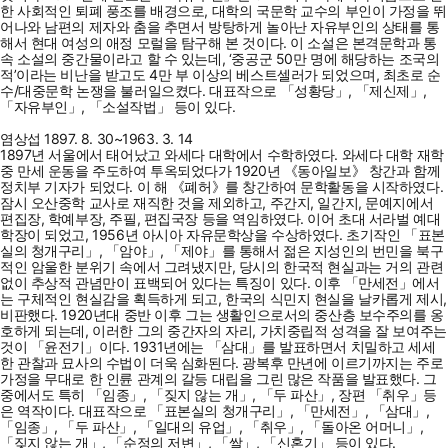
한 사회적인 퇴폐 풍조를 배경으로, 대학의 국문학 교수의 부인이 가정을 뛰
어나와 남편의 제자와 춤을 추면서 방탕하게 놀아난 자유부인의 상태를 통
해서 현대 여성의 애정 모럴을 탐구해 본 것이다. 이 소설은 본격문학과 통
속 소설의 중간물이라고 할 수 있는데, ‘중공군 50만 명에 해당하는 조국의
적’이라는 비난을 받고도 4만 부 이상의 베스트셀러가 되었으며, 최초로 순
수/대중문학 논쟁을 불러일으켰다. 대표작으로 「성황당」, 「제신제」,
「자유부인」, 「소설작법」 등이 있다.
염상섭 1897. 8. 30~1963. 3. 14
1897년 서울에서 태어났고 와세다 대학에서 수학하였다. 와세다 대학 재학
중 만세 운동을 주도하여 투옥되었다가 1920년 《동아일보》 창간과 함께
정치부 기자가 되었다. 이 해 《폐허》를 창간하여 문학활동을 시작하였다.
잠시 오산중학 교사로 재직한 것을 제외하고, 주간지, 일간지, 문예지에서
편집장, 학예부장, 주필, 편집국장 등을 역임하였다. 이어 초대 서라벌 예대
학장이 되었고, 1956년 아시아 자유문학상을 수상하였다. 초기작인 「표본
실의 청개구리」, 「암야」, 「제야」를 통해서 젊은 지성인의 번민을 북구
적인 암울한 분위기 속에서 그려냈지만, 당시의 한국적 현실과는 거의 관련
없이 추상적 관념만이 표백되어 있다는 특징이 있다. 이후 「만세전」에서
는 구체적인 현실감을 획득하게 되고, 한국의 식민지 현실을 날카롭게 제시,
비판했다. 1920년대 중반 이후 그는 생활인으로서의 중산층 보수주의를 옹
호하게 되는데, 이러한 그의 중간자의 자리, 가치중립적 성격을 잘 보여주는
것이 「윤전기」이다. 1931년에는 「삼대」를 발표하면서 치밀하고 세세
한 관찰과 묘사의 수법이 더욱 심화된다. 광복후 만년에 이르기까지는 주로
가정을 무대로 한 인륜 관계의 갈등 대립을 그린 많은 작품을 발표했다. 그
중에서도 특히 「임종」, 「짖지 않는 개」, 「두 파산」, 장편 「취우」등
은 역작이다. 대표작으로 「표본실의 청개구리」, 「만세전」, 「삼대」,
「임종」, 「두 파산」, 「일대의 유업」, 「취우」, 「돌아온 어머니」,
「짖지 않는 개」, 「순정의 저변」, 「쌀」, 「신혼기」 등이 있다.