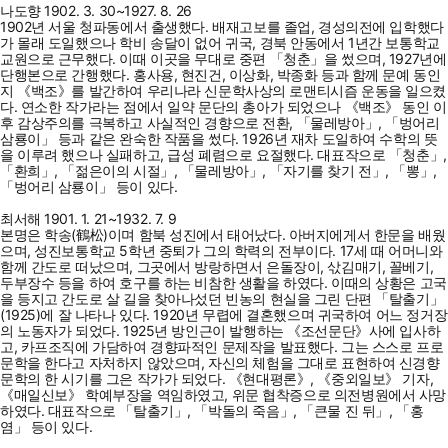
나도향 1902. 3. 30~1927. 8. 26
1902년 서울 청파동에서 출생했다. 배재고보를 졸업, 경성의전에 입학했다
가 몰래 도일했으나 학비 송달이 없어 귀국, 경북 안동에서 1년간 보통학교
교원으로 근무했다. 이때 이곳을 무대로 중편 「청춘」을 썼으며, 1927년에
단행본으로 간행했다. 홍사용, 현진건, 이상화, 박종화 등과 함께 문예 동인
지 《백조》를 발간하여 우리나라 신문학사상의 로맨티시즘 운동을 일으켰
다. 연소한 작가라는 점에서 일약 문단의 총아가 되었으나 《백조》 동인 이
후 감상주의를 극복하고 사실적인 경향으로 전환, 「물레방아」, 「벙어리
삼룡이」 등과 같은 완숙한 작품을 썼다. 1926년 재차 도일하여 수학의 뜻
을 이루려 했으나 실패하고, 급성 폐렴으로 요절했다. 대표작으로 「청춘」,
「환희」, 「젊은이의 시절」, 「물레방아」, 「자기를 찾기 전」, 「뽕」,
「벙어리 삼룡이」 등이 있다.
최서해 1901. 1. 21~1932. 7. 9
본명은 학송(鶴松)이며 함북 성진에서 태어났다. 아버지에게서 한문을 배웠
으며, 성진보통학교 5학년 중퇴가 그의 학력의 전부이다. 17세 때 어머니와
함께 간도로 떠났으며, 그곳에서 방랑하면서 은돌장이, 삯김매기, 꼴베기,
두부장수 등을 하여 호구를 하는 비참한 생활을 하였다. 이때의 상황은 고국
을 등지고 간도로 살 길을 찾아나섰던 빈농의 현실을 그린 단편 「탈출기」
(1925)에 잘 나타나 있다. 1920년 무렵에 결혼했으며 귀국하여 어느 정거장
의 노동자가 되었다. 1925년 방인근이 발행하는 《조선문단》사에 입사하
고, 카프조직에 가담하여 경향파적인 문제작을 발표했다. 그는 스스로 프로
문학을 한다고 자처하지 않았으며, 자신의 체험을 그대로 표현하여 신경향
문학의 한 시기를 그은 작가가 되었다. 《현대평론》, 《중외일보》 기자,
《매일신보》 학예부장을 역임하였고, 위문 협착증으로 의전병원에서 사망
하였다. 대표작으로 「탈출기」, 「박돌의 죽음」, 「큰물 진 뒤」, 「홍
염」 등이 있다.