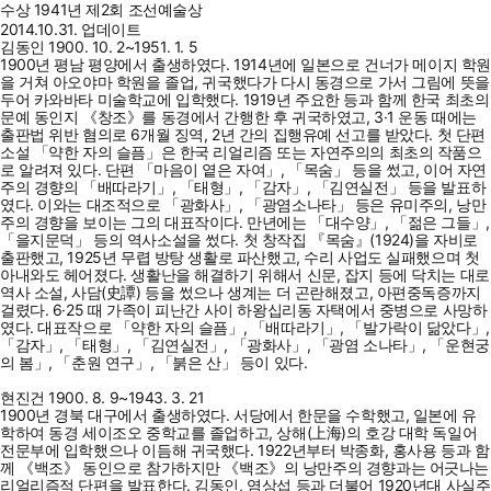
수상
1941년 제2회 조선예술상
2014.10.31. 업데이트
김동인 1900. 10. 2~1951. 1. 5
1900년 평남 평양에서 출생하였다. 1914년에 일본으로 건너가 메이지 학원
을 거쳐 아오야마 학원을 졸업, 귀국했다가 다시 동경으로 가서 그림에 뜻을
두어 카와바타 미술학교에 입학했다. 1919년 주요한 등과 함께 한국 최초의
문예 동인지 《창조》를 동경에서 간행한 후 귀국하였고, 3·1 운동 때에는
출판법 위반 혐의로 6개월 징역, 2년 간의 집행유예 선고를 받았다. 첫 단편
소설 「약한 자의 슬픔」은 한국 리얼리즘 또는 자연주의의 최초의 작품으
로 알려져 있다. 단편 「마음이 옅은 자여」, 「목숨」 등을 썼고, 이어 자연
주의 경향의 「배따라기」, 「태형」, 「감자」, 「김연실전」 등을 발표하
였다. 이와는 대조적으로 「광화사」, 「광염소나타」 등은 유미주의, 낭만
주의 경향을 보이는 그의 대표작이다. 만년에는 「대수양」, 「젊은 그들」,
「을지문덕」 등의 역사소설을 썼다. 첫 창작집 『목숨』(1924)을 자비로
출판했고, 1925년 무렵 방탕 생활로 파산했고, 수리 사업도 실패했으며 첫
아내와도 헤어졌다. 생활난을 해결하기 위해서 신문, 잡지 등에 닥치는 대로
역사 소설, 사담(史譚) 등을 썼으나 생계는 더 곤란해졌고, 아편중독증까지
걸렸다. 6·25 때 가족이 피난간 사이 하왕십리동 자택에서 중병으로 사망하
였다. 대표작으로 「약한 자의 슬픔」, 「배따라기」, 「발가락이 닮았다」,
「감자」, 「태형」, 「김연실전」, 「광화사」, 「광염 소나타」, 「운현궁
의 봄」, 「춘원 연구」, 「붉은 산」 등이 있다.
현진건 1900. 8. 9~1943. 3. 21
1900년 경북 대구에서 출생하였다. 서당에서 한문을 수학했고, 일본에 유
학하여 동경 세이조오 중학교를 졸업하고, 상해(上海)의 호강 대학 독일어
전문부에 입학했으나 이듬해 귀국했다. 1922년부터 박종화, 홍사용 등과 함
께 《백조》 동인으로 참가하지만 《백조》의 낭만주의 경향과는 어긋나는
리얼리즘적 단편을 발표한다. 김동인, 염상섭 등과 더불어 1920년대 사실주