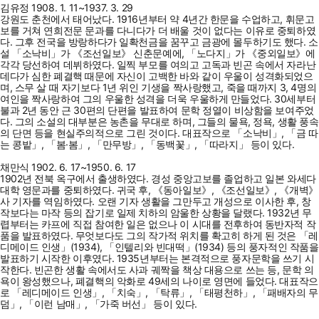
김유정 1908. 1. 11~1937. 3. 29
강원도 춘천에서 태어났다. 1916년부터 약 4년간 한문을 수업하고, 휘문고
보를 거쳐 연희전문 문과를 다니다가 더 배울 것이 없다는 이유로 중퇴하였
다. 그후 전국을 방랑하다가 일확천금을 꿈꾸고 금광에 몰두하기도 했다. 소
설 「소낙비」가 《조선일보》 신춘문예에, 「노다지」가 《중외일보》에
각각 당선하여 데뷔하였다. 일찍 부모를 여의고 고독과 빈곤 속에서 자라난
데다가 심한 폐결핵 때문에 자신이 고백한 바와 같이 우울이 성격화되었으
며, 스무 살 때 자기보다 1년 위인 기생을 짝사랑했고, 죽을 때까지 3, 4명의
여인을 짝사랑하여 그의 우울한 성격을 더욱 우울하게 만들었다. 30세부터
불과 2년 동안 근 30편의 단편을 발표하여 문학 정열이 비상함을 보여주었
다. 그의 소설의 대부분은 농촌을 무대로 하며, 그들의 물욕, 정욕, 생활 풍속
의 단면 등을 현실주의적으로 그린 것이다. 대표작으로 「소낙비」, 「금 따
는 콩밭」, 「봄·봄」, 「만무방」, 「동백꽃」, 「따라지」 등이 있다.
채만식 1902. 6. 17~1950. 6. 17
1902년 전북 옥구에서 출생하였다. 경성 중앙고보를 졸업하고 일본 와세다
대학 영문과를 중퇴하였다. 귀국 후, 《동아일보》, 《조선일보》, 《개벽》
사 기자를 역임하였다. 오랜 기자 생활을 그만두고 개성으로 이사한 후, 창
작보다는 마작 등의 잡기로 일제 치하의 암울한 상황을 달랬다. 1932년 무
렵부터는 카프에 직접 참여한 일은 없으나 이 시대를 전후하여 동반자적 작
품을 발표하였다. 무엇보다도 그의 작가적 위치를 확고히 하게 된 것은 「레
디메이드 인생」(1934), 「인텔리와 빈대떡」(1934) 등의 풍자적인 작품을
발표하기 시작한 이후였다. 1935년부터는 본격적으로 풍자문학을 쓰기 시
작한다. 빈곤한 생활 속에서도 사과 궤짝을 책상 대용으로 쓰는 등, 문학 의
욕이 왕성했으나, 폐결핵의 악화로 49세의 나이로 영면에 들었다. 대표작으
로 「레디메이드 인생」, 「치숙」, 「탁류」, 「태평천하」, 「패배자의 무
덤」, 「이런 남매」, 「가죽 버선」 등이 있다.