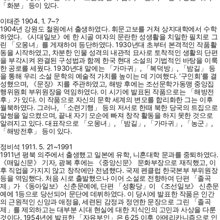
「화분」 등이 있다.
이태준 1904. 1. 7~?
1904년 강원도 철원에서 출생하였다. 휘문고보를 거쳐 상지대학에서 수학
하였다. 《시대일보》에 한 시골 여자의 문란한 성생활을 치밀한 필치로 그
린 「오몽녀」를 게재하여 등단하였다. 1930년대 초부터 본격적인 작품활
동을 시작하였고, 차분한 인물 성격의 내관적 묘사로 토착적인 생활의 단편
을 부각시켜 완결된 구성법과 함께 한국 현대 소설의 기법적인 바탕을 이룩
한 공로를 세웠다. 1930년대 말에는 「가마귀」, 「복덕방」, 「밤길」 등
을 통해 우리 소설 문학의 예술적 가치를 높이는 데 기여했다. ‘구인회’를 결
성했으며, 《문장》지를 주관하였고, 해방 후에는 조선문학가동맹 중앙집
행위원회 부위원장을 역임하였다. 이 시기에 발표된 작품으로는 「해방전
후」가 있다. 이 작품으로 자신의 문학 세계의 변모를 합리화한 그는 이후
월북하였다. 그러나, 「소련기행」 등의 저서로 한때 북한 당국의 트집으로
말썽을 일으켰으며, 끝내 자기 모순에 빠져 창작 활동을 하지 못한 것으로
알려지고 있다. 대표작으로 「오몽녀」, 「밤길」, 「가마귀」, 「농군」,
「해방전후」 등이 있다.
정비석 1911. 5. 21~1991
1911년 평북 의주에서 출생했고 일본에 유학, 니혼대학 문과를 중퇴하였다.
《매일신문》 기자, 광복 후에는 《중앙신문》 문화부장으로 재직했고, 이
후 직업을 가지지 않고 창작에만 전념했다. 국제 펜클럽 한국본부 부위원장
등을 역임했다. 처음 시로 출발했으나 이어 소설로 전향하여 단편 「졸곡
제」가 《동아일보》 신춘문예에, 단편 「성황당」이 《조선일보》 신춘문
예에 1등으로 당선되어 문단에 데뷔하였다. 이 당시에 발표한 작품은 인간
의 근원적인 신앙과 애정을, 세련된 감정과 정연한 문장으로 그린 「졸곡
제」를 제외하고는 대부분 시대 현실에 대한 지식인의 고민과 사상을 다룬
것이다. 1954년에 발표한 「자유부인」은 6·25 이후 아메리카니즘으로 인