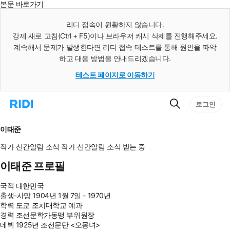
본문 바로가기
인
스
리디 접속이 원활하지 않습니다.
턴
강제 새로 고침(Ctrl + F5)이나 브라우저 캐시 삭제를 진행해주세요.
트
검
계속해서 문제가 발생한다면 리디 접속 테스트를 통해 원인을 파악
색
하고 대응 방법을 안내드리겠습니다.
테스트 페이지로 이동하기
검
리
로그인
색
디
홈
으
이태준
로
이
작가 신간알림
소식
작가 신간알림
소식 받는 중
동
이태준 프로필
국적
대한민국
출생-사망
1904년 1월 7일 - 1970년
학력
도쿄 조치대학교 예과
경력
조선문학가동맹 부위원장
데뷔
1925년 조선문단 <오몽녀>