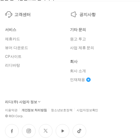
고객센터
공지사항
서비스
기타 문의
제휴카드
원고 투고
뷰어 다운로드
사업 제휴 문의
CP사이트
회사
리디바탕
회사 소개
인재채용
리디(주) 사업자 정보
이용약관
개인정보 처리방침
청소년보호정책
사업자정보확인
©
RIDI Corp.
페
인
트
유
틱
이
스
위
튜
톡