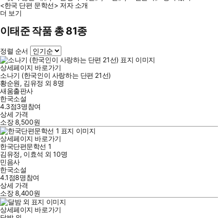
<한국 단편 문학선> 저자 소개
더 보기
이태준 작품 총 81종
정렬 순서
상세페이지 바로가기
소나기 (한국인이 사랑하는 단편 21선)
황순원
,
김유정
외
8명
새움출판사
한국소설
4.3점
3
명
참여
상세 가격
소장
8,500
원
상세페이지 바로가기
한국단편문학선 1
김유정
,
이효석
외
10명
민음사
한국소설
4.1점
8
명
참여
상세 가격
소장
8,400
원
상세페이지 바로가기
달밤 외