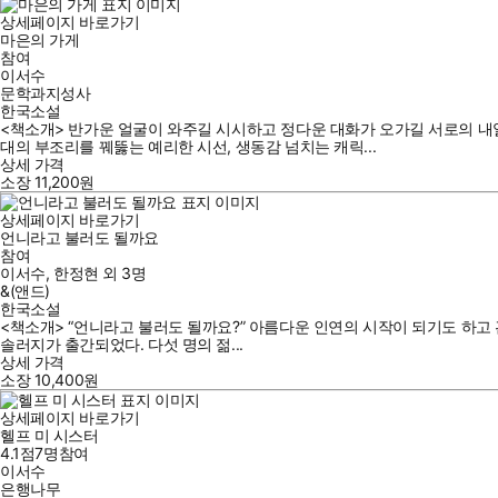
상세페이지 바로가기
마은의 가게
참여
이서수
문학과지성사
한국소설
<책소개> 반가운 얼굴이 와주길 시시하고 정다운 대화가 오가길 서로의 내
대의 부조리를 꿰뚫는 예리한 시선, 생동감 넘치는 캐릭...
상세 가격
소장
11,200
원
상세페이지 바로가기
언니라고 불러도 될까요
참여
이서수
,
한정현
외
3명
&(앤드)
한국소설
<책소개> “언니라고 불러도 될까요?” 아름다운 인연의 시작이 되기도 하고 
솔러지가 출간되었다. 다섯 명의 젊...
상세 가격
소장
10,400
원
상세페이지 바로가기
헬프 미 시스터
4.1점
7
명
참여
이서수
은행나무