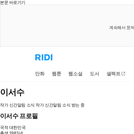
본문 바로가기
계속해서 문제
리
디
홈
으
만화
웹툰
웹소설
도서
셀렉트
로
이
동
이서수
작가 신간알림
소식
작가 신간알림
소식 받는 중
이서수 프로필
국적
대한민국
출생
1983년