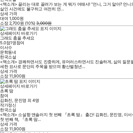
<책소개> 끌리는 대로 끌려가 보는 게 뭐가 어때서! “언니, 그거 알아? 
살인 사건에도 불구하고 여전히 연...
상세 가격
대여
1,000
원
소장
2,700
원
(10%
)
3,000
원
상세페이지 바로가기
그래도 춤을 추세요
5.0점
1
명
참여
이서수
문학동네
한국소설
<책소개> 경쾌하면서도 진중하게, 유머러스하면서도 진솔하게, 삶의 질문들
세한 묘사로 문단의 주목을 받으며 황산벌청년...
상세 가격
소장
11,900
원
상세페이지 바로가기
초록 땀
참여
김화진
,
문진영
외
4명
작가정신
한국소설
<책소개> 소설향 앤솔러지 첫 번째 『초록 땀』 출간! 김화진, 문진영, 이
첫 번째 책, 『초록 땀...
상세 가격
소장
11,900
원