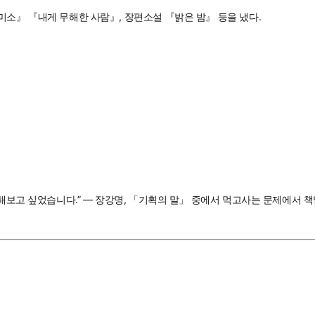
미소』 『내게 무해한 사람』, 장편소설 『밝은 밤』 등을 냈다.
해보고 싶었습니다.” — 장강명, 「기획의 말」 중에서 먹고사는 문제에서 책임