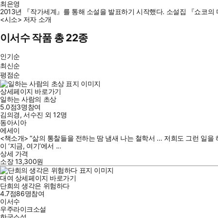
최은영
2013년 『작가세계』를 통해 소설을 발표하기 시작했다. 소설집 『쇼코의 
<시소> 저자 소개
이서수 작품 총 22종
인기순
최신순
평점순
상세페이지 바로가기
일하는 사람의 초상
5.0점
3
명
참여
김의경
,
서수진
외
12명
동아시아
에세이
<책소개> “삶의 통찰들을 전하는 땀 냄새 나는 철학서 … 저희도 그런 일을 
이 ‘지금, 여기’에서 ...
상세 가격
소장
13,300
원
대여
상세페이지 바로가기
단희의 생각은 위험하다
4.7점
86
명
참여
이서수
우주라이크소설
한국소설