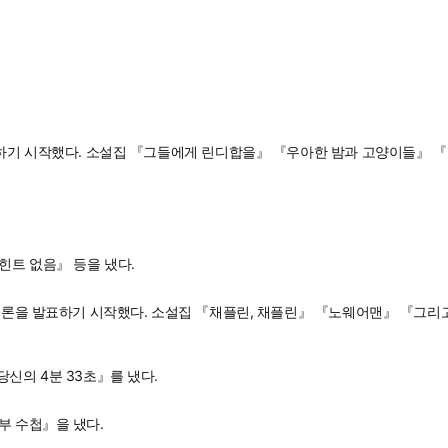
발표하기 시작했다. 소설집 『그들에게 린디합을』 『우아한 밤과 고양이들』 
힌트 없음』 등을 냈다.
 평론을 발표하기 시작했다. 소설집 『채플린, 채플린』 『노웨어맨』 『그리
신의 4분 33초』를 냈다.
부 수첩』을 냈다.