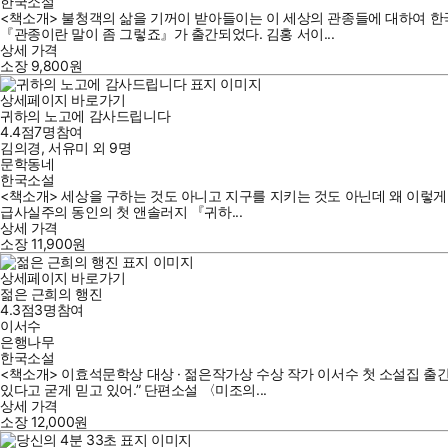
한국소설
<책소개> 불청객의 삶을 기꺼이 받아들이는 이 세상의 관종들에 대하여 한국
『관종이란 말이 좀 그렇죠』가 출간되었다. 김홍 서이...
상세 가격
소장
9,800
원
상세페이지 바로가기
귀하의 노고에 감사드립니다
4.4점
7
명
참여
김의경
,
서유미
외
9명
문학동네
한국소설
<책소개> 세상을 구하는 것도 아니고 지구를 지키는 것도 아닌데 왜 이렇게
급사실주의 동인의 첫 앤솔러지 『귀하...
상세 가격
소장
11,900
원
상세페이지 바로가기
젊은 근희의 행진
4.3점
3
명
참여
이서수
은행나무
한국소설
<책소개> 이효석문학상 대상 · 젊은작가상 수상 작가 이서수 첫 소설집 출간
있다고 굳게 믿고 있어.” 단편소설 〈미조의...
상세 가격
소장
12,000
원