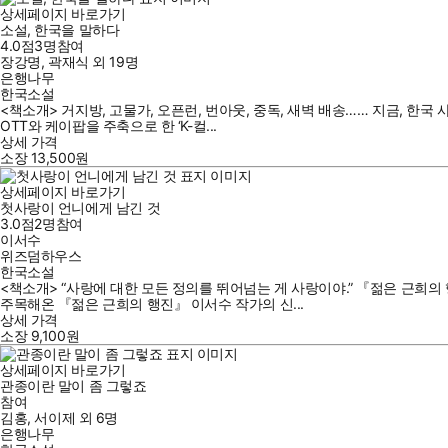
상세페이지 바로가기
소설, 한국을 말하다
4.0점
3
명
참여
장강명
,
곽재식
외
19명
은행나무
한국소설
<책소개> 거지방, 고물가, 오픈런, 번아웃, 중독, 새벽 배송…… 지금, 한
OTT와 케이팝을 주축으로 한 ‘K-컬...
상세 가격
소장
13,500
원
상세페이지 바로가기
첫사랑이 언니에게 남긴 것
3.0점
2
명
참여
이서수
위즈덤하우스
한국소설
<책소개> “사랑에 대한 모든 정의를 뛰어넘는 게 사랑이야.” 『젊은 근
주목해온 『젊은 근희의 행진』 이서수 작가의 신...
상세 가격
소장
9,100
원
상세페이지 바로가기
관종이란 말이 좀 그렇죠
참여
김홍
,
서이제
외
6명
은행나무