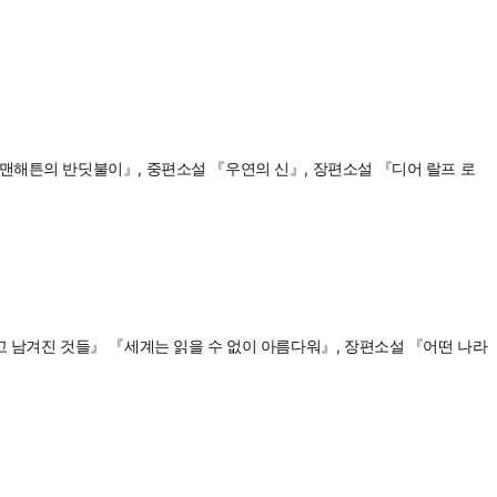
『맨해튼의 반딧불이』, 중편소설 『우연의 신』, 장편소설 『디어 랄프 로
고 남겨진 것들』 『세계는 읽을 수 없이 아름다워』, 장편소설 『어떤 나라