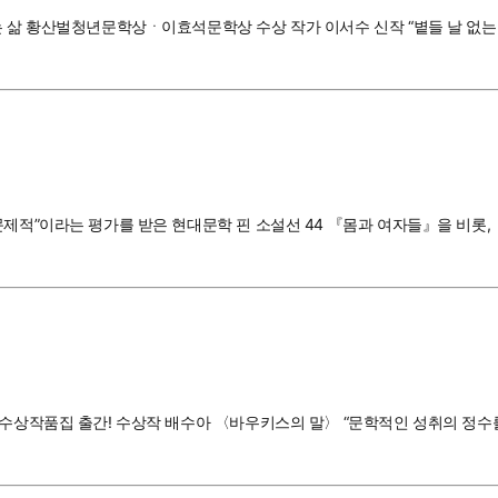
는 삶 황산벌청년문학상ㆍ이효석문학상 수상 작가 이서수 신작 “볕들 날 없는
문제적”이라는 평가를 받은 현대문학 핀 소설선 44 『몸과 여자들』을 비롯,
상 수상작품집 출간! 수상작 배수아 〈바우키스의 말〉 “문학적인 성취의 