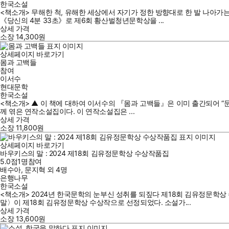
한국소설
<책소개> 무해한 척, 유해한 세상에서 자기가 정한 방향대로 한 발 나아가
《당신의 4분 33초》로 제6회 황산벌청년문학상을 ...
상세 가격
소장
14,300
원
상세페이지 바로가기
몸과 고백들
참여
이서수
현대문학
한국소설
<책소개> ▲ 이 책에 대하여 이서수의 『몸과 고백들』은 이미 출간되어 “
께 엮은 연작소설집이다. 이 연작소설집은 ...
상세 가격
소장
11,800
원
상세페이지 바로가기
바우키스의 말 : 2024 제18회 김유정문학상 수상작품집
5.0점
1
명
참여
배수아
,
문지혁
외
4명
은행나무
한국소설
<책소개> 2024년 한국문학의 눈부신 성취를 되짚다 제18회 김유정문학
말〉이 제18회 김유정문학상 수상작으로 선정되었다. 소설가...
상세 가격
소장
13,600
원