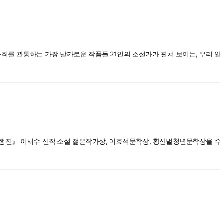
국 사회를 관통하는 가장 날카로운 작품들 21인의 소설가가 펼쳐 보이는, 우리 
희의 행진』 이서수 신작 소설 젊은작가상, 이효석문학상, 황산벌청년문학상