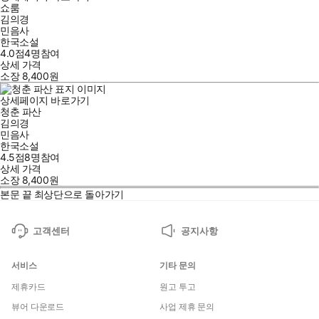
쇼룸
김의경
민음사
한국소설
4.0점
4
명
참여
상세 가격
소장
8,400
원
상세페이지 바로가기
청춘 파산
김의경
민음사
한국소설
4.5점
8
명
참여
상세 가격
소장
8,400
원
본문 끝
최상단으로 돌아가기
고객센터
공지사항
서비스
기타 문의
제휴카드
원고 투고
뷰어 다운로드
사업 제휴 문의