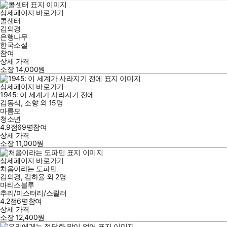
상세페이지 바로가기
콜센터
김의경
은행나무
한국소설
참여
상세 가격
소장
14,000
원
상세페이지 바로가기
1945: 이 세계가 사라지기 전에
김동식
,
소향
외
15명
마름모
청소년
4.9점
69
명
참여
상세 가격
소장
11,000
원
상세페이지 바로가기
처음이라는 도파민
김의경
,
김하율
외
2명
마티스블루
추리/미스터리/스릴러
4.2점
6
명
참여
상세 가격
소장
12,400
원