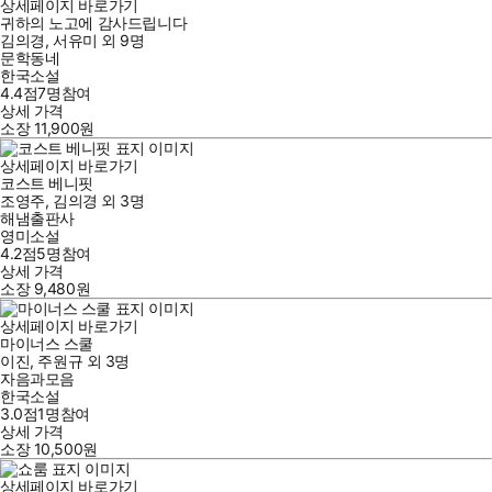
상세페이지 바로가기
귀하의 노고에 감사드립니다
김의경
,
서유미
외
9명
문학동네
한국소설
4.4점
7
명
참여
상세 가격
소장
11,900
원
상세페이지 바로가기
코스트 베니핏
조영주
,
김의경
외
3명
해냄출판사
영미소설
4.2점
5
명
참여
상세 가격
소장
9,480
원
상세페이지 바로가기
마이너스 스쿨
이진
,
주원규
외
3명
자음과모음
한국소설
3.0점
1
명
참여
상세 가격
소장
10,500
원
상세페이지 바로가기