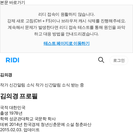
본문 바로가기
인
스
리디 접속이 원활하지 않습니다.
턴
강제 새로 고침(Ctrl + F5)이나 브라우저 캐시 삭제를 진행해주세요.
트
검
계속해서 문제가 발생한다면 리디 접속 테스트를 통해 원인을 파악
색
하고 대응 방법을 안내드리겠습니다.
테스트 페이지로 이동하기
검
리
로그인
색
디
홈
으
김의경
로
이
작가 신간알림
소식
작가 신간알림
소식 받는 중
동
김의경 프로필
국적
대한민국
출생
1978년
학력
성균관대학교 국문학 학사
데뷔
2014년 한국경제 청년신춘문예 소설 청춘파산
2015.02.03. 업데이트