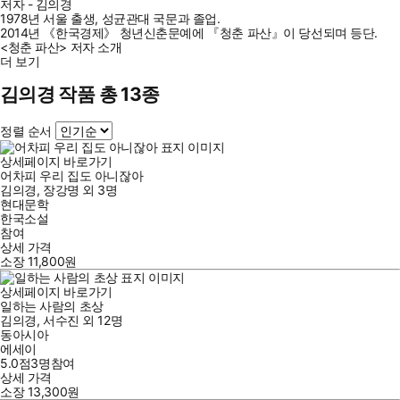
저자 - 김의경
1978년 서울 출생, 성균관대 국문과 졸업.
2014년 《한국경제》 청년신춘문예에 『청춘 파산』이 당선되며 등단.
<청춘 파산> 저자 소개
더 보기
김의경 작품 총 13종
정렬 순서
상세페이지 바로가기
어차피 우리 집도 아니잖아
김의경
,
장강명
외
3명
현대문학
한국소설
참여
상세 가격
소장
11,800
원
상세페이지 바로가기
일하는 사람의 초상
김의경
,
서수진
외
12명
동아시아
에세이
5.0점
3
명
참여
상세 가격
소장
13,300
원