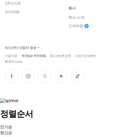
CP사이트
회사
리디바탕
회사 소개
인재채용
리디(주) 사업자 정보
이용약관
개인정보 처리방침
청소년보호정책
사업자정보확인
©
RIDI Corp.
페
인
트
유
틱
이
스
위
튜
톡
스
타
터
브
북
그
램
정렬순서
인기순
최신순