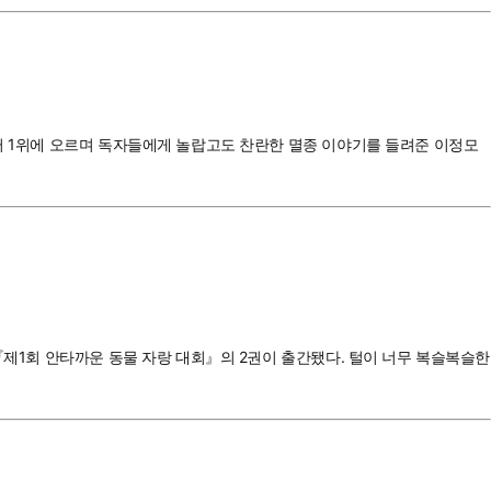
셀러 1위에 오르며 독자들에게 놀랍고도 찬란한 멸종 이야기를 들려준 이정모
『제1회 안타까운 동물 자랑 대회』의 2권이 출간됐다. 털이 너무 복슬복슬한