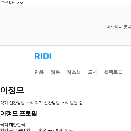
본문 바로가기
계속해서 문제
리
디
홈
으
만화
웹툰
웹소설
도서
셀렉트
로
이
동
이정모
작가 신간알림
소식
작가 신간알림
소식 받는 중
이정모 프로필
국적
대한민국
학력
독알 본대학교 대학원 유기화학 연구