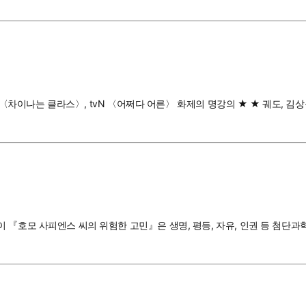
C 〈차이나는 클라스〉, tvN 〈어쩌다 어른〉 화제의 명강의 ★ ★ 궤도, 김
 『호모 사피엔스 씨의 위험한 고민』은 생명, 평등, 자유, 인권 등 첨단과