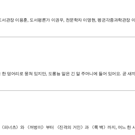
울도서관장 이용훈, 도서평론가 이권우, 천문학자 이명현, 펭귄각종과학관장 이
 한 덩어리로 뭉쳐 있지만, 도롱뇽 알은 긴 알 주머니에 들어 있어요. 곧 
의 《피너츠》와 《꺼벙이》부터 《진격의 거인》과 《룩 백》까지, 어느 한 