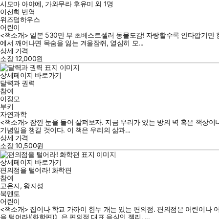
시모마 아야에
,
가와무라 후유미
외
1명
이선희
번역
위즈덤하우스
어린이
<책소개> 일본 530만 부 초베스트셀러 동물도감! 자랑할수록 안타깝기만 
에서 깨어나면 목숨을 잃는 겨울잠쥐, 열심히 모...
상세 가격
소장
12,000
원
상세페이지 바로가기
달력과 권력
참여
이정모
부키
자연과학
<책소개> 잠깐 눈을 들어 살펴보자. 지금 우리가 있는 방의 벽 혹은 책상이
기념일을 챙길 것이다. 이 책은 우리의 삶과...
상세 가격
소장
10,500
원
상세페이지 바로가기
편의점을 털어라! 화학편
참여
고은지
,
왕지성
북멘토
어린이
<책소개> 집이나 학교 가까이 한두 개는 있는 편의점. 편의점은 어린이나 
을 털어라!(화학편)》은 편의점 대표 음식인 젤리, ...