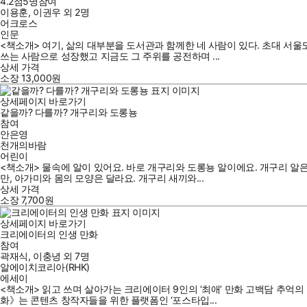
4.2점
5
명
참여
이용훈
,
이권우
외
2명
어크로스
인문
<책소개> 여기, 삶의 대부분을 도서관과 함께한 네 사람이 있다. 초대 서
쓰는 사람으로 성장했고 지금도 그 주위를 공전하며 ...
상세 가격
소장
13,000
원
상세페이지 바로가기
같을까? 다를까? 개구리와 도롱뇽
참여
안은영
천개의바람
어린이
<책소개> 물속에 알이 있어요. 바로 개구리와 도롱뇽 알이에요. 개구리 알은
만, 아가미와 몸의 모양은 달라요. 개구리 새끼와...
상세 가격
소장
7,700
원
상세페이지 바로가기
크리에이터의 인생 만화
참여
곽재식
,
이충녕
외
7명
알에이치코리아(RHK)
에세이
<책소개> 읽고 쓰며 살아가는 크리에이터 9인의 ‘최애’ 만화 고백담 추억
화》는 콘텐츠 창작자들을 위한 플랫폼인 ‘포스타입...