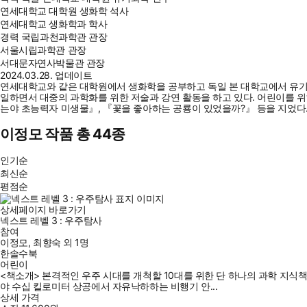
연세대학교 대학원 생화학 석사
연세대학교 생화학과 학사
경력
국립과천과학관 관장
서울시립과학관 관장
서대문자연사박물관 관장
2024.03.28. 업데이트
연세대학교와 같은 대학원에서 생화학을 공부하고 독일 본 대학교에서 유
일하면서 대중의 과학화를 위한 저술과 강연 활동을 하고 있다. 어린이를 
는야 초능력자 미생물』, 『꽃을 좋아하는 공룡이 있었을까?』 등을 지었다
이정모 작품 총 44종
인기순
최신순
평점순
상세페이지 바로가기
넥스트 레벨 3 : 우주탐사
참여
이정모
,
최향숙
외
1명
한솔수북
어린이
<책소개> 본격적인 우주 시대를 개척할 10대를 위한 단 하나의 과학 지식
야 수십 킬로미터 상공에서 자유낙하하는 비행기 안...
상세 가격