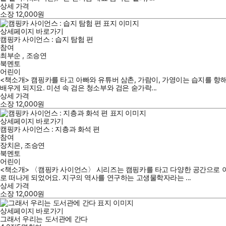
상세 가격
소장
12,000
원
상세페이지 바로가기
캠핑카 사이언스 : 습지 탐험 편
참여
최부순
,
조승연
북멘토
어린이
<책소개> 캠핑카를 타고 아빠와 유튜버 삼촌, 가람이, 가영이는 습지를 향
배우게 되지요. 미션 속 검은 청소부와 검은 숟가락...
상세 가격
소장
12,000
원
상세페이지 바로가기
캠핑카 사이언스 : 지층과 화석 편
참여
장치은
,
조승연
북멘토
어린이
<책소개> 〈캠핑카 사이언스〉 시리즈는 캠핑카를 타고 다양한 공간으로 이
로 떠나게 되었어요. 지구의 역사를 연구하는 고생물학자라는 ...
상세 가격
소장
12,000
원
상세페이지 바로가기
그래서 우리는 도서관에 간다