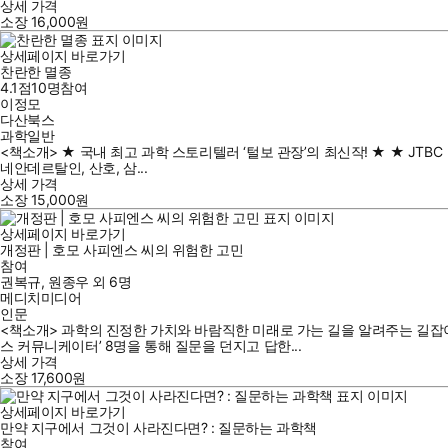
상세 가격
소장
16,000
원
상세페이지 바로가기
찬란한 멸종
4.1점
10
명
참여
이정모
다산북스
과학일반
<책소개> ★ 국내 최고 과학 스토리텔러 ‘털보 관장’의 최신작! ★ ★ JTB
네안데르탈인, 산호, 삼...
상세 가격
소장
15,000
원
상세페이지 바로가기
개정판 | 호모 사피엔스 씨의 위험한 고민
참여
권복규
,
원종우
외
6명
메디치미디어
인문
<책소개> 과학의 진정한 가치와 바람직한 미래로 가는 길을 알려주는 길잡이
스 커뮤니케이터’ 8명을 통해 질문을 던지고 답한...
상세 가격
소장
17,600
원
상세페이지 바로가기
만약 지구에서 그것이 사라진다면? : 질문하는 과학책
참여