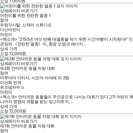
소장
11,600
원
상세페이지 바로가기
어린이를 위한 찬란한 멸종 1
참여
우렁각시탈
,
신재미 스튜디오
다산어린이
어린이
<책소개> “2150년 여섯 번째 대멸종을 막기 위한 시간여행이 시작된다!
관장의 《찬란한 멸종》이, 환경 오염과 에너지...
상세 가격
소장
12,000
원
상세페이지 바로가기
제2회 안타까운 동물 자랑 대회
참여
마루야마 다카시
,
시모마 아야에
외
2명
이선희
번역
위즈덤하우스
어린이
<책소개> 안타까운 동물들이 주인공으로 나서는 대회가 있다고?! 어린이 독자
나머지 생명의 위협을 받는 앙고라토끼, ...
상세 가격
소장
12,000
원
상세페이지 바로가기
제1회 안타까운 동물 자랑 대회
참여