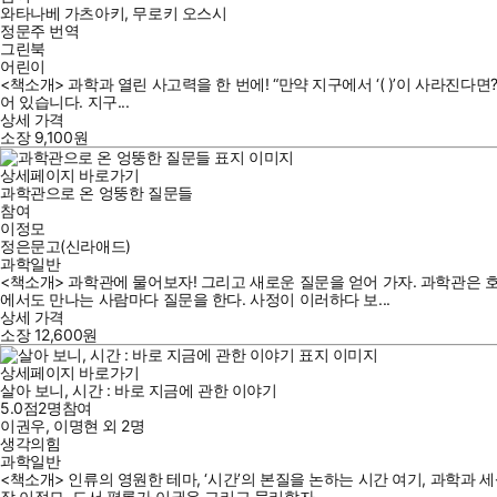
와타나베 가츠아키
,
무로키 오스시
정문주
번역
그린북
어린이
<책소개> 과학과 열린 사고력을 한 번에! “만약 지구에서 ‘( )’이 사라진다면?”
어 있습니다. 지구...
상세 가격
소장
9,100
원
상세페이지 바로가기
과학관으로 온 엉뚱한 질문들
참여
이정모
정은문고(신라애드)
과학일반
<책소개> 과학관에 물어보자! 그리고 새로운 질문을 얻어 가자. 과학관은
에서도 만나는 사람마다 질문을 한다. 사정이 이러하다 보...
상세 가격
소장
12,600
원
상세페이지 바로가기
살아 보니, 시간 : 바로 지금에 관한 이야기
5.0점
2
명
참여
이권우
,
이명현
외
2명
생각의힘
과학일반
<책소개> 인류의 영원한 테마, ‘시간’의 본질을 논하는 시간 여기, 과학
장 이정모, 도서 평론가 이권우 그리고 물리학자...