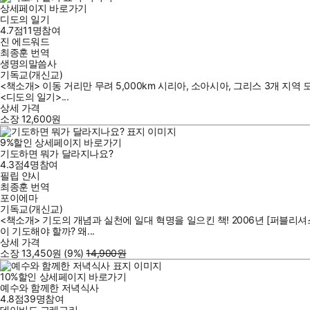
상세페이지 바로가기
디도의 일기
4.7점
11
명
참여
진 에드워드
최종훈
번역
생명의말씀사
기독교(개신교)
<책소개> 이동 거리만 무려 5,000km 시리아, 소아시아, 그리스 3개 지
<디도의 일기>...
상세 가격
소장
12,600
원
9
%
할인
상세페이지 바로가기
기도하면 뭐가 달라지나요?
4.3점
4
명
참여
필립 얀시
최종훈
번역
포이에마
기독교(개신교)
<책소개> 기도의 개념과 실천에 일대 혁명을 일으킨 책! 2006년 [퍼블리셔스 
이 기도해야 할까? 왜...
상세 가격
소장
13,450
원
(9%
)
14,900
원
10
%
할인
상세페이지 바로가기
예수와 함께한 저녁식사
4.8점
39
명
참여
데이비드 그레고리