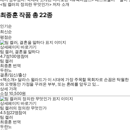
<팀 켈러의 정의란 무엇인가> 저자 소개
최종훈 작품 총 22종
인기순
최신순
평점순
상세페이지 바로가기
팀 켈러, 결혼을 말하다
4.7점
100
명
참여
팀 켈러
최종훈
번역
두란노
결혼/임신/출산
<책소개> 달라스 윌라드가 이 시대에 가장 주목할 목회자로 손꼽은 탁월한
와 오랫동안 가정을 꾸려온 부부, 또는 혼례를 앞두고 있...
상세 가격
소장
10,500
원
상세페이지 바로가기
팀 켈러의 정의란 무엇인가
4.5점
22
명
참여
팀 켈러
최종훈
번역
두란노