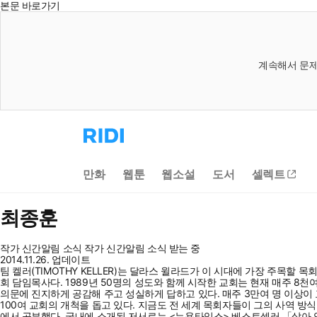
본문 바로가기
계속해서 문제
리
디
홈
으
만화
웹툰
웹소설
도서
셀렉트
로
이
동
최종훈
작가 신간알림
소식
작가 신간알림
소식 받는 중
2014.11.26. 업데이트
팀 켈러(TIMOTHY KELLER)는 달라스 윌라드가 이 시대에 가장 주목할
회 담임목사다. 1989년 50명의 성도와 함께 시작한 교회는 현재 매주 
의문에 진지하게 공감해 주고 성실하게 답하고 있다. 매주 3만여 명 이상이 
100여 교회의 개척을 돕고 있다. 지금도 전 세계 목회자들이 그의 사역 
에서 공부했다. 국내에 소개된 저서로는 <뉴욕타임스> 베스트셀러 「살아 있