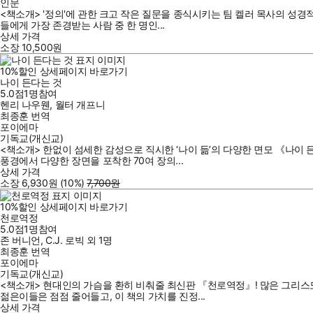
인문
<책소개> '정의'에 관한 크고 작은 질문을 종식시키는 팀 켈러 목사의 성경적
들에게 가장 존경받는 사람 중 한 명인...
상세 가격
소장
10,500
원
10
%
할인
상세페이지 바로가기
나이 든다는 것
5.0점
1
명
참여
헨리 나우웬
,
월터 개프니
최종훈
번역
포이에마
기독교(개신교)
<책소개> 한없이 섬세한 감성으로 직시한 ‘나이 듦’의 다양한 면모 《나이 
풍경에서 다양한 장면을 포착한 70여 장의...
상세 가격
소장
6,930
원
(10%
)
7,700
원
10
%
할인
상세페이지 바로가기
천로역정
5.0점
1
명
참여
존 버니언
,
C.J. 로빅
외
1명
최종훈
번역
포이에마
기독교(개신교)
<책소개> 현대인의 가슴을 환히 비춰줄 최신판 『천로역정』! 많은 그리스도
젊은이들은 점점 줄어들고, 이 책의 가치를 진정...
상세 가격