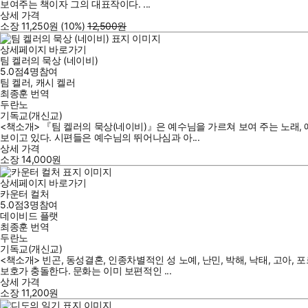
보여주는 책이자 그의 대표작이다. ...
상세 가격
소장
11,250
원
(10%
)
12,500
원
상세페이지 바로가기
팀 켈러의 묵상 (네이비)
5.0점
4
명
참여
팀 켈러
,
캐시 켈러
최종훈
번역
두란노
기독교(개신교)
<책소개> 『팀 켈러의 묵상(네이비)』은 예수님을 가르쳐 보여 주는 노래, 
보이고 있다. 시편들은 예수님의 뛰어나심과 아...
상세 가격
소장
14,000
원
상세페이지 바로가기
카운터 컬처
5.0점
3
명
참여
데이비드 플랫
최종훈
번역
두란노
기독교(개신교)
<책소개> 빈곤, 동성결혼, 인종차별적인 성 노예, 난민, 박해, 낙태, 고
보호가 충돌한다. 문화는 이미 보편적인 ...
상세 가격
소장
11,200
원