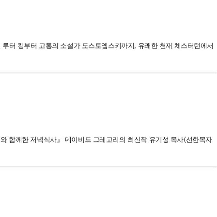
 마틴 루터 킹부터 고통의 소설가 도스토옙스키까지, 유쾌한 천재 체스터턴에서
『예수와 함께한 저녁식사』 데이비드 그레고리의 최신작 유기성 목사(선한목자