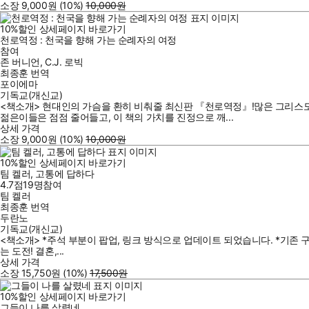
소장
9,000
원
(10%
)
10,000
원
10
%
할인
상세페이지 바로가기
천로역정 : 천국을 향해 가는 순례자의 여정
참여
존 버니언
,
C.J. 로빅
최종훈
번역
포이에마
기독교(개신교)
<책소개> 현대인의 가슴을 환히 비춰줄 최신판 『천로역정』!많은 그리스도
젊은이들은 점점 줄어들고, 이 책의 가치를 진정으로 깨...
상세 가격
소장
9,000
원
(10%
)
10,000
원
10
%
할인
상세페이지 바로가기
팀 켈러, 고통에 답하다
4.7점
19
명
참여
팀 켈러
최종훈
번역
두란노
기독교(개신교)
<책소개> *주석 부분이 팝업, 링크 방식으로 업데이트 되었습니다. *기존 구매
는 도전! 결혼,...
상세 가격
소장
15,750
원
(10%
)
17,500
원
10
%
할인
상세페이지 바로가기
그들이 나를 살렸네