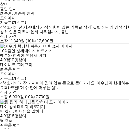
참여
필립 얀시
최종훈
,
홍종락
번역
포이에마
기독교(개신교)
<책소개> ‘전 세계에서 가장 영향력 있는 기독교 작가’ 필립 얀시의 영적 
상처 입은 치유자 헨리 나우웬까지, 율법...
상세 가격
소장
11,340
원
(10%
)
12,600
원
10
%
할인
상세페이지 바로가기
예수와 함께한 복음서 여행
4.9점
19
명
참여
데이비드 그레고리
최종훈
번역
포이에마
기독교(개신교)
<책소개> “가장 가까이에 열려 있는 문으로 들어가세요. 예수님과 함께하는
교회) 추천! ‘예수 안에 머무는 삶’...
상세 가격
소장
6,930
원
(10%
)
7,700
원
대여
상세페이지 바로가기
팀 켈러, 하나님을 말하다
4.9점
16
명
참여
팀 켈러
최종훈
번역