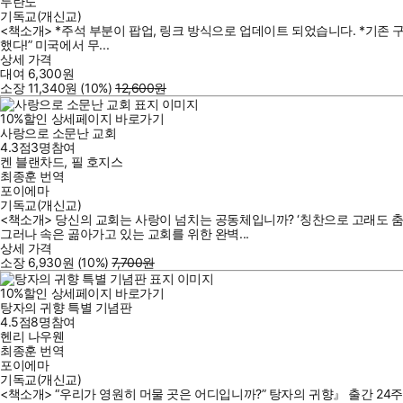
두란노
기독교(개신교)
<책소개> *주석 부분이 팝업, 링크 방식으로 업데이트 되었습니다. *기존 구
했다!” 미국에서 무...
상세 가격
대여
6,300
원
소장
11,340
원
(10%
)
12,600
원
10
%
할인
상세페이지 바로가기
사랑으로 소문난 교회
4.3점
3
명
참여
켄 블랜차드
,
필 호지스
최종훈
번역
포이에마
기독교(개신교)
<책소개> 당신의 교회는 사랑이 넘치는 공동체입니까? ‘칭찬으로 고래도 춤
그러나 속은 곪아가고 있는 교회를 위한 완벽...
상세 가격
소장
6,930
원
(10%
)
7,700
원
10
%
할인
상세페이지 바로가기
탕자의 귀향 특별 기념판
4.5점
8
명
참여
헨리 나우웬
최종훈
번역
포이에마
기독교(개신교)
<책소개> “우리가 영원히 머물 곳은 어디입니까?” 탕자의 귀향』 출간 24