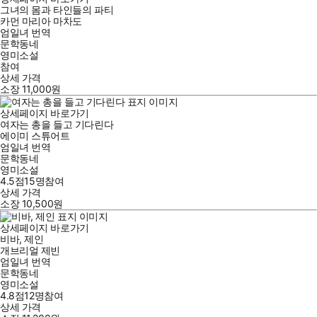
그녀의 몸과 타인들의 파티
카먼 마리아 마차도
엄일녀
번역
문학동네
영미소설
참여
상세 가격
소장
11,000
원
상세페이지 바로가기
여자는 총을 들고 기다린다
에이미 스튜어트
엄일녀
번역
문학동네
영미소설
4.5점
15
명
참여
상세 가격
소장
10,500
원
상세페이지 바로가기
비바, 제인
개브리얼 제빈
엄일녀
번역
문학동네
영미소설
4.8점
12
명
참여
상세 가격