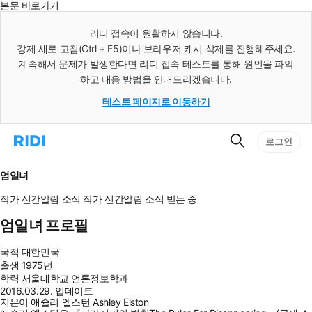
본문 바로가기
인
스
리디 접속이 원활하지 않습니다.
턴
강제 새로 고침(Ctrl + F5)이나 브라우저 캐시 삭제를 진행해주세요.
트
검
계속해서 문제가 발생한다면 리디 접속 테스트를 통해 원인을 파악
색
하고 대응 방법을 안내드리겠습니다.
테스트 페이지로 이동하기
검
리
로그인
색
디
홈
으
엄일녀
로
이
작가 신간알림
소식
작가 신간알림
소식 받는 중
동
엄일녀 프로필
국적
대한민국
출생
1975년
학력
서울대학교 언론정보학과
2016.03.29. 업데이트
지은이 애슐리 엘스턴 Ashley Elston