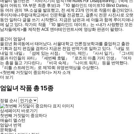
애슐리 엘스턴은 『사라지기의 법칙The Rules For Disappearing』(국제 스
릴러 어워드 YA 부문 최종 후보)과 『10 블라인드 데이트10 Blind Dates』
등 여러 권의 YA 소설을 발표했고, 전 세계 23개 언어로 작품이 출간되었다.
루이지애나주립대학교에서 인문학을 전공했고, 결혼식 전문 사진사로 오랫
동안 일하다 글을 쓰기 시작했다. 지금은 남편과 세 아들과 함께 루이지애나
에 살고 있다. 작가의 작품 『10 블라인드 데이트』는 <내가 사랑했던 모든
남자들에게>를 제작한 ACE 엔터테인먼트사에 영상화 판권이 팔렸다.
옮긴이 엄일녀
을묘년 화곡동에서 태어났다. 서울대학교 언론정보학과를 졸업하고 출판
기획과 잡지 편집을 겸하다 지금은 전업 번역가로 일하고 있다. 『내일 또
내일 또 내일』 『섬에 있는 서점』 『비바, 제인』 『사서 일기』 『그녀의
몸과 타인들의 파티』 『세번째 호텔』 『로즈의 아홉 가지 인생』 『여자
는 총을 들고 기다린다』 『비극 숙제』 『나이트 워치』 등을 번역했다.
『리틀 스트레인저』로 제10회 유영번역상을 수상했다.
<첫번째 거짓말이 중요하다> 저자 소개
더 보기
엄일녀 작품 총 15종
정렬 순서
상세페이지 바로가기
첫번째 거짓말이 중요하다
애슐리 엘스턴
엄일녀
번역
문학동네