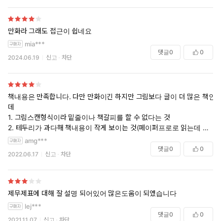
만화라 그래도 접근이 쉽네요
mia***
댓글
0
0
2024.06.19
신고
차단
책내용은 만족합니다. 다만 만화이긴 하지만 그림보다 글이 더 많은 책인
데
1. 그림스캔형식이라 밑줄이나 책갈피를 할 수 없다는 것
2. 테두리가 과다해 책내용이 작게 보이는 것(페이퍼프로로 읽는데 작습
니다)
amg***
상기 부분이 개선되었으면 합니다.
댓글
0
0
2022.06.17
신고
차단
해당도서를 E북으로 구매시, 만화와 일반책을 고민하신다면 위 사유로 일
반책을 추천드립니다.
제무제표에 대해 잘 설명 되어있어 많은도움이 되엤습니다
lej***
댓글
0
0
2021.11.07
신고
차단