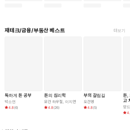
재테크/금융/부동산 베스트
더보기
독하게 돈 공부
돈의 심리학
부의 갈림길
돈,
고 
박소연
모건 하우절
,
이지연
오건영
앙드
4.8
(
6
)
4.8
(
26
)
4.8
(
5
)
4