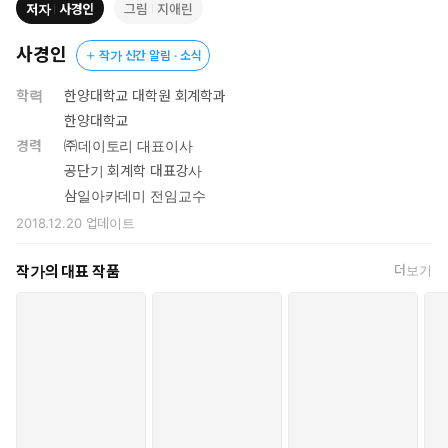
저자
사경인
그림
지애린
사경인
작가 신간 알림 · 소식
학력
한양대학교 대학원 회계학과
한양대학교
경력
㈜데이토리 대표이사
공단기 회계학 대표강사
삼일아카데미 전임교수
2018.12.20
업데이트
작가의 대표 작품
더보기