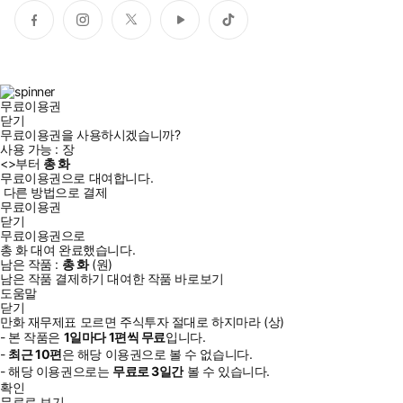
페
인
트
유
틱
이
스
위
튜
톡
스
타
터
브
북
그
램
무료이용권
닫기
무료이용권을 사용하시겠습니까?
사용 가능 :
장
<
>부터
총
화
무료이용권으로 대여합니다.
다른 방법으로 결제
무료이용권
닫기
무료이용권으로
총
화
대여 완료했습니다.
남은 작품 :
총
화
(
원)
남은 작품 결제하기
대여한 작품 바로보기
도움말
닫기
만화 재무제표 모르면 주식투자 절대로 하지마라 (상)
- 본 작품은
1일
마다
1
편씩 무료
입니다.
-
최근
10편
은 해당 이용권으로 볼 수 없습니다.
- 해당 이용권으로는
무료로
3일
간
볼 수 있습니다.
확인
무료로 보기