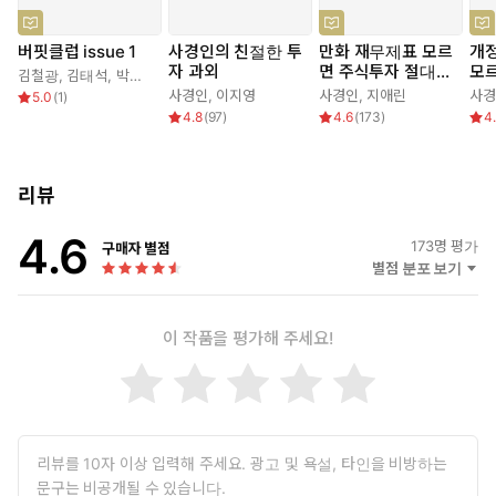
버핏클럽 issue 1
사경인의 친절한 투
만화 재무제표 모르
개정
자 과외
면 주식투자 절대로
모르
김철광
,
김태석
,
박성진
,
백우진
,
서준식
,
숙향
,
심혜섭
,
염지현
,
이건
,
이기원
,
하지마라 (상)
대
사경인
,
이지영
사경인
,
지애린
사경
5.0
(
1
)
4.8
(
97
)
4.6
(
173
)
4
리뷰
4.6
173
명 평가
구매자 별점
별점 분포 보기
이 작품을 평가해 주세요!