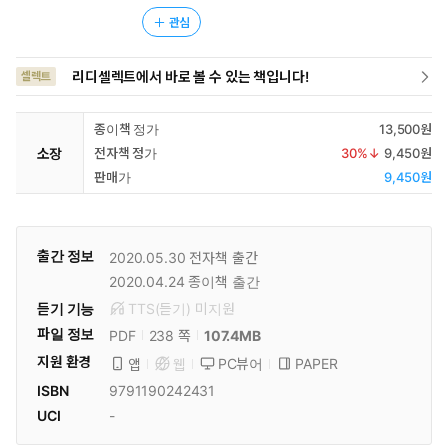
관심
리디셀렉트에서 바로 볼 수 있는 책입니다!
셀렉트
종이책 정가
13,500원
소장
전자책 정가
30
%↓
9,450원
판매가
9,450원
출간 정보
2020.05.30
전자책 출간
2020.04.24
종이책 출간
듣기 기능
TTS(듣기)
미
지원
파일 정보
PDF
107.4MB
238 쪽
지원 환경
PC뷰어
PAPER
앱
웹
ISBN
9791190242431
UCI
-