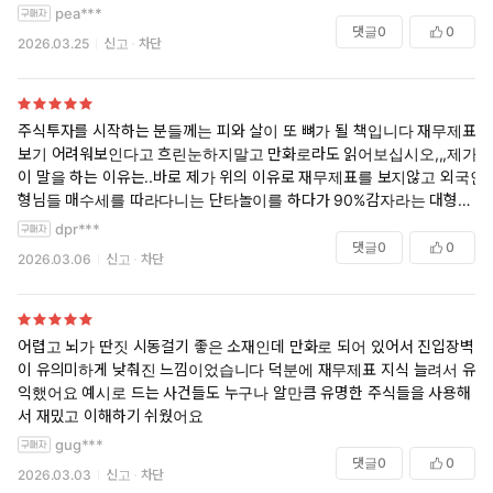
pea***
대로 하지마라》가 독자들에게 더욱 큰 사랑을 받으며 베스트셀
댓글
0
0
2026.03.25
신고
차단
러에 올랐다. 이런 선풍적인 인기에 힘입어 이번에는 만화로 출시
되었다. 주식 투자자를 위한 재무제표 읽는 법을 사경인 회계사가
알려주는 강의 형태의 만화로 더욱 알기 쉽고 재미있게 구성했다.
재무상태표의 구조, 전자공시 보는 방법 등 주식 투자자라면 반드
주식투자를 시작하는 분들께는 피와 살이 또 뼈가 될 책입니다 재무제표
시 짚고 넘어가야 할 재무제표 지식을 담은 ‘체크 포인트’ 와 회사
보기 어려워보인다고 흐린눈하지말고 만화로라도 읽어보십시오,,,제가
의 자료 및 공시 내용 등 실제 사례로 연습할 수 있는 ‘사례 실습’
이 말을 하는 이유는..바로 제가 위의 이유로 재무제표를 보지않고 외국인
형님들 매수세를 따라다니는 단타놀이를 하다가 90%감자라는 대형악재
코너를 실었다. 또한 만화 페이지에서 공개하는 의미 있는 기업
를 떠안게 됐기 때문이죠ㅎㅎ... 재무제표를 봤더라면 썩어가는 회사라는
사례 일부의 뒷이야기를 실은 ‘저자 후기’를 더하였다.
dpr***
걸 미리 알수있었을텐데 뻔히 공개된 시그널을 까막눈이라 못보고 비싼
댓글
0
0
2026.03.06
신고
차단
수업료를 냈네요
투자를 위한 재무제표는 그 출발부터 다르다. 만화 《재무제표
모르면 주식투자 절대로 하지마라》(상)에서는 치열한 주식 시
장에서 재무제표가 왜 수익률에 큰 도움이 되는지, 어떻게 손실을
어렵고 뇌가 딴짓 시동걸기 좋은 소재인데 만화로 되어 있어서 진입장벽
줄일 수 있는지 ‘오직 투자자를 위한’ 재무제표 독해 비기를 만화
이 유의미하게 낮춰진 느낌이었습니다 덕분에 재무제표 지식 늘려서 유
로 훨씬 입체감 있고 생생하게 전달한다. 원작을 아직 읽지 않은
익했어요 예시로 드는 사건들도 누구나 알만큼 유명한 주식들을 사용해
독자라면 주식 투자 입문용으로 선택해도 좋을 것이며, 원작을
서 재밌고 이해하기 쉬웠어요
이미 읽은 독자라 할지라도 다른 느낌으로 더욱 쉽게 이해하는 데
gug***
큰 도움이 될 것이다.
댓글
0
0
2026.03.03
신고
차단