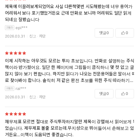
제목에 이끌려보게되었어요 사실 다른책몇번 시도해봤는데 너무 용어가
어려워서 보다 포기했었거든요 근데 만화로 보니까 어려워도 일단 읽게
되네요 잘봤습니다
epi***
댓글
0
0
2026.03.31
신고
차단
이제 시작하는 아무것도 모르는 투자 초보입니다. 만화로 설명하는 주식
책이라 반가웠어요. 일단 한 페이지에 그림들이 큼직하니 몇 컷 없고 글이
많지 않아 보기 편합니다. 하지만 읽다가 나오는 전문용어들은 알아서 따
로 찾아봐야 합니다. 솔직히 저 같은 완전 초보를 위한 주식 따라하기 류
의 책은 아니고 ㅋㅋ 재무제표 쪽에 특화되어 있어 기본은 아는 분들이 읽
rai***
으면 더 좋겠다 싶네요. 어쨋든 읽어두면 도움은 많이 될 것 같습니다.
댓글
0
0
2026.03.31
신고
차단
주식 분야를 휩쓴 압도적 인기의 베스트셀러, “이제는 만화로”
왕초보도 쉽게 볼 수 있는 ‘투자 맞춤형’ 재무제표 읽기 비법!
재무제표 모르면 절대로 주식투자하지말란 제목이 강렬해서 읽어보게 되
었습니다. 제무제표 볼줄 모르는데.무지성으로 뛰어들어서 손해보고 있
만화로 한층 더 쉽고 재미있게 보는 재무제표 바이블!
거든요...이책이 도움되면 좋겠습니다.
2020년 최신 개정판으로 출간된 《재무제표 모르면 주식투자 절