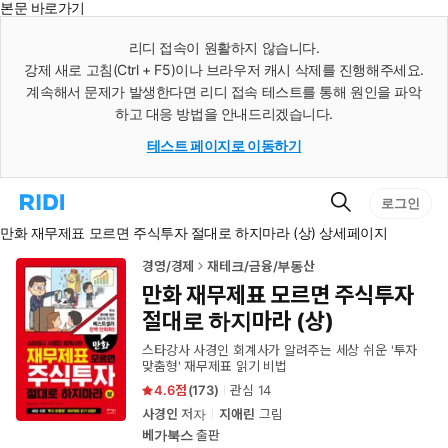
본문 바로가기
인
스
리디 접속이 원활하지 않습니다.
턴
강제 새로 고침(Ctrl + F5)이나 브라우저 캐시 삭제를 진행해주세요.
트
검
계속해서 문제가 발생한다면 리디 접속 테스트를 통해 원인을 파악
색
하고 대응 방법을 안내드리겠습니다.
테스트 페이지로 이동하기
검
리
로그인
색
디
만화 재무제표 모르면 주식투자 절대로 하지마라 (상) 상세페이지
홈
으
로
경영/경제
재테크/금융/부동산
이
만화 재무제표 모르면 주식투자
동
절대로 하지마라 (상)
스타강사 사경인 회계사가 알려주는 세상 쉬운 '투자
맞춤형' 재무제표 읽기 비법
4.6
(
173
)
관심
14
사경인
저자
지애린
그림
베가북스
출판