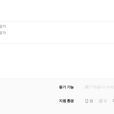
정가
정가
듣기 기능
TTS(듣기)
미
지
지원 환경
앱
웹