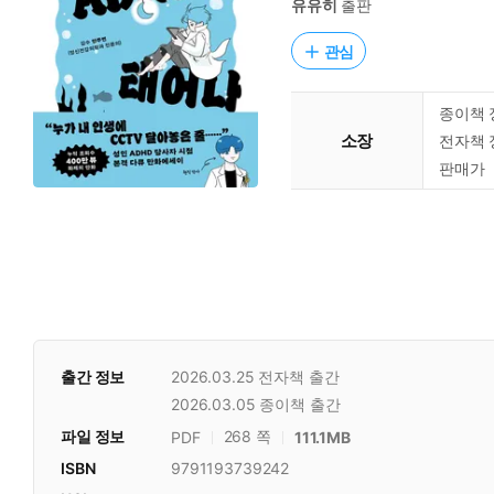
유유히
출판
관심
종이책 
소장
전자책 
판매가
출간 정보
2026.03.25
전자책 출간
2026.03.05
종이책 출간
파일 정보
268 쪽
PDF
111.1MB
ISBN
9791193739242