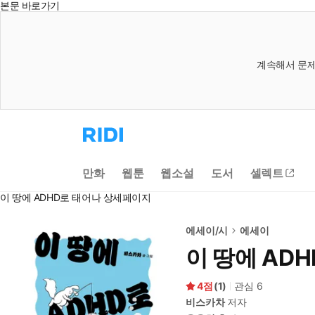
본문 바로가기
계속해서 문제
리
디
홈
으
만화
웹툰
웹소설
도서
셀렉트
로
이
이 땅에 ADHD로 태어나 상세페이지
동
에세이/시
에세이
이 땅에 AD
4
(
1
)
관심
6
비스카차
저자