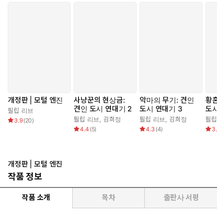
개정판 | 모털 엔진
사냥꾼의 현상금:
악마의 무기: 견인
황혼
견인 도시 연대기 2
도시 연대기 3
도시
필립 리브
필립 리브
,
김희정
필립 리브
,
김희정
필립
3.9
(
20
)
4.4
(
5
)
4.3
(
4
)
3
개정판 | 모털 엔진
작품 정보
작품 소개
목차
출판사 서평