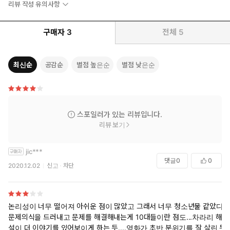
리뷰 작성 유의사항
구매자
3
전체
5
최신순
공감순
별점 높은순
별점 낮은순
스포일러가 있는 리뷰입니다.
리뷰 보기
jic***
댓글
0
0
2020.12.02
신고
차단
논리성이 너무 떨어져 아쉬운 점이 많았고 그래서 너무 청소년물 같았다.
문제의식을 드러내고 문제를 해결해내는게 10대들이란 점도...차라리 해
설이 더 이야기를 있어보이게 하는 듯....영화가 초반 분위기를 잘 살린 듯