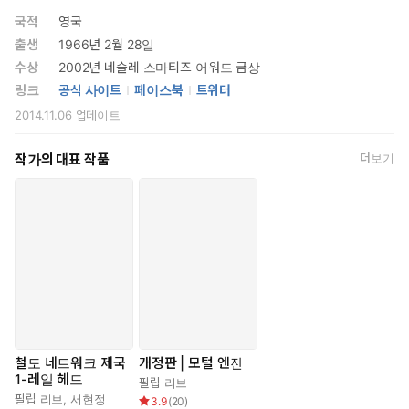
하다. ‘견인 도시’라 불리는 움직이는 도시 간의 먹고 먹히는 전쟁과
국적
영국
그 속에서 펼쳐지는 사랑과 복수 그리고 성장담은 SF 어드벤처 특
출생
1966년 2월 28일
유의 ‘읽는 재미’를 선사한다.
수상
2002년 네슬레 스마티즈 어워드 금상
링크
공식 사이트
페이스북
트위터
2014.11.06
업데이트
작가의 대표 작품
더보기
철도 네트워크 제국
개정판 | 모털 엔진
1-레일 헤드
필립 리브
필립 리브
,
서현정
3.9
(
20
)