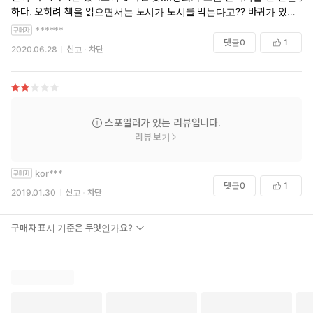
하다. 오히려 책을 읽으면서는 도시가 도시를 먹는다고?? 바퀴가 있다
고?? 런던이 도대체 얼마나 크다는 거지? 상상이 잘 안됐음
******
댓글
0
1
2020.06.28
신고
차단
스포일러가 있는 리뷰입니다.
리뷰 보기
kor***
댓글
0
1
2019.01.30
신고
차단
구매자 표시 기준은 무엇인가요?