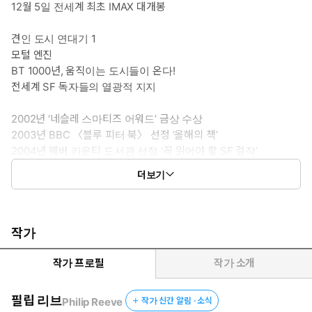
12월 5일 전세계 최초 IMAX 대개봉
견인 도시 연대기 1
모털 엔진
BT 1000년, 움직이는 도시들이 온다!
전세계 SF 독자들의 열광적 지지
2002년 ‘네슬레 스마티즈 어워드’ 금상 수상
2003년 BBC 〈블루 피터 북〉 선정 ‘올해의 책’
2004년 웨버 카운티 도서관 선정 ‘꼭 읽어야 할 SF 걸작’
2007년 일본 SF대상 ‘성운상’(星雲賞) 해외장편 부문 수상
더보기
<반지의 제왕> 피터 잭슨 감독이 제작과 각본을 맡아 화제가 된
영화 <모털 엔진>의 원작 소설로, 영국의 베스트셀러 작가이자
작가
일러스트레이터인 필립 리브의 ‘견인 도시 연대기’ 4부작의 서막
을 여는 작품이다. 지구 종말 이후의 세계를 다룬 이 일급의 SF 어
작가 프로필
작가 소개
드벤처 소설은 빼어난 성장 소설인 동시에 환경 소설이며, 남녀노소
가 함께 읽을 수 있는 가족 소설이기도 하다. 작품에 넘쳐나는 거대
필립 리브
Philip Reeve
작가 신간 알림 · 소식
한 스케일의 상상력 또한 마치 한 편의 영화처럼 생생하고 흥미진진