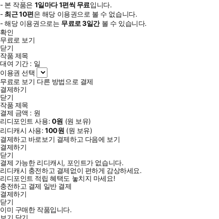
- 본 작품은
1일
마다
1
편씩 무료
입니다.
-
최근
10편
은 해당 이용권으로 볼 수 없습니다.
- 해당 이용권으로는
무료로
3일
간
볼 수 있습니다.
확인
무료로 보기
닫기
작품 제목
대여 기간 :
일
이용권 선택
무료로 보기
다른 방법으로 결제
결제하기
닫기
작품 제목
결제 금액 :
원
리디포인트 사용:
0
원
(
원 보유)
리디캐시 사용:
100
원
(
원 보유)
결제하고 바로보기
결제하고 다음에 보기
결제하기
닫기
결제 가능한 리디캐시, 포인트가 없습니다.
리디캐시 충전하고 결제없이 편하게 감상하세요.
리디포인트 적립 혜택도 놓치지 마세요!
충전하고 결제
일반 결제
결제하기
닫기
이미 구매한 작품입니다.
보기
닫기