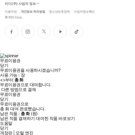
리디(주) 사업자 정보
이용약관
개인정보 처리방침
청소년보호정책
사업자정보확인
©
RIDI Corp.
페
인
트
유
틱
이
스
위
튜
톡
스
타
터
브
북
그
램
무료이용권
닫기
무료이용권을 사용하시겠습니까?
사용 가능 :
장
<
>부터
총
화
무료이용권으로 대여합니다.
다른 방법으로 결제
무료이용권
닫기
무료이용권으로
총
화
대여 완료했습니다.
남은 작품 :
총
화
(
원)
남은 작품 결제하기
대여한 작품 바로보기
도움말
닫기
개정판 | 모털 엔진