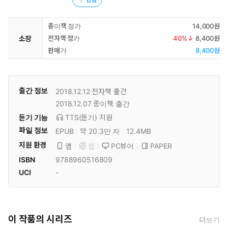
종이책 정가
14,000원
소장
전자책 정가
40
%↓
8,400원
판매가
8,400원
출간 정보
2018.12.12
전자책 출간
2018.12.07
종이책 출간
듣기 기능
TTS(듣기)
지원
파일 정보
EPUB
약 20.3만 자
12.4MB
지원 환경
PC뷰어
PAPER
앱
웹
ISBN
9788960516809
UCI
-
이 작품의 시리즈
더보기