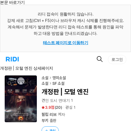
본문 바로가기
인
스
리디 접속이 원활하지 않습니다.
턴
강제 새로 고침(Ctrl + F5)이나 브라우저 캐시 삭제를 진행해주세요.
트
검
계속해서 문제가 발생한다면 리디 접속 테스트를 통해 원인을 파악
색
하고 대응 방법을 안내드리겠습니다.
테스트 페이지로 이동하기
검
리
로그인
색
디
개정판 | 모털 엔진 상세페이지
홈
으
로
소설
영미소설
이
소설
SF 소설
동
개정판 | 모털 엔진
견인 도시 연대기 1
3.9
(
20
)
관심
1
필립 리브
저자
부키
출판
관심