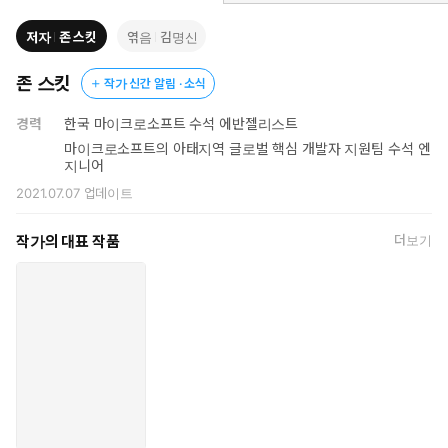
하도록 돕는다.
저자
존 스킷
엮음
김명신
존 스킷
작가 신간 알림 · 소식
경력
한국 마이크로소프트 수석 에반젤리스트
마이크로소프트의 아태지역 글로벌 핵심 개발자 지원팀 수석 엔
지니어
2021.07.07
업데이트
작가의 대표 작품
더보기