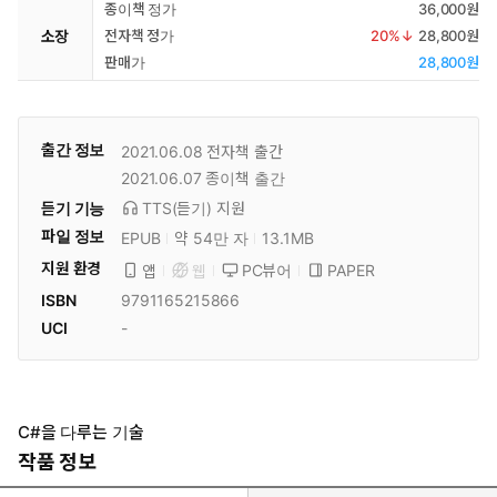
종이책 정가
36,000원
소장
전자책 정가
20
%↓
28,800원
판매가
28,800원
출간 정보
2021.06.08
전자책 출간
2021.06.07
종이책 출간
듣기 기능
TTS(듣기)
지원
파일 정보
EPUB
약 54만 자
13.1MB
지원 환경
PC뷰어
PAPER
앱
웹
ISBN
9791165215866
UCI
-
C#을 다루는 기술
작품 정보