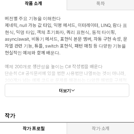
작품 소개
목차
버전별 주요 기능을 이해한다
제네릭, null 가능 값 타입, 익명 메서드, 이터레이터, LINQ, 람다 표
현식, 익명 타입, 객체 초기화자, 쿼리 표현식, 동적 타이핑,
async/await, 비동기 메서드, 표현식 본문 멤버, 자동 구현 속성, 문
자열 관련 기능, 튜플, switch 표현식, 패턴 매칭 등 다양한 기능을
현실적인 예제와 함께 배운다.
예제 200개로 생산성을 높이는 C# 작성법을 배운다
단순히 C# 공식문서에 있을 법한 사용법만 나열하는 것이 아니라,
200개가 넘는 예제 코드로 문제를 해결하는 다양한 해법을 구체적
으로 제시한다. 그리고 이 과정을 지속적으로 거치면서 C# 코드를
더보기
간소화하고 생산성을 높이는 방법을 체득할 수 있다.
C# 내부 동작 방식을 이해하여 C# 전문가로 발돋움하자!
이 책은 C#의 내부 동작 방식을 존 스킷만의 경험과 매력적인 통찰
작가
로 담아냈다. 이를 통해 C#의 면면을 들여다보고 숨겨진 트릭을 발
견하여 C#을 좀 더 C#답게 설계하고 프로그래밍 기술을 극대화
작가 프로필
작가 소개