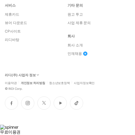
서비스
기타 문의
제휴카드
원고 투고
뷰어 다운로드
사업 제휴 문의
CP사이트
회사
리디바탕
회사 소개
인재채용
리디(주) 사업자 정보
이용약관
개인정보 처리방침
청소년보호정책
사업자정보확인
©
RIDI Corp.
페
인
트
유
틱
이
스
위
튜
톡
스
타
터
브
북
그
램
무료이용권