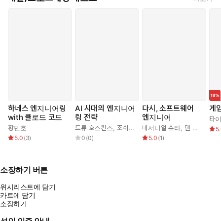
하네스 엔지니어링
AI 시대의 엔지니어
다시, 소프트웨어
게임
with 클로드 코드
링 전략
엔지니어
타이
황민호
드류 호스킨스
,
조쉬(김승권)
네서니얼 슈타
,
댄 베가
,
박성
5
5.0
(
3
)
0
(
0
)
5.0
(
1
)
소장하기 버튼
위시리스트에 담기
카트에 담기
소장하기
성인 인증 안내