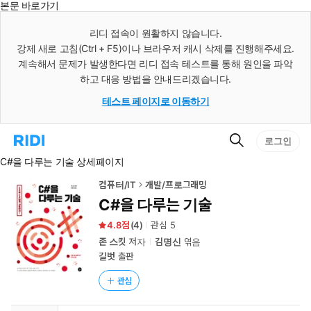
본문 바로가기
인
스
리디 접속이 원활하지 않습니다.
턴
강제 새로 고침(Ctrl + F5)이나 브라우저 캐시 삭제를 진행해주세요.
트
검
계속해서 문제가 발생한다면 리디 접속 테스트를 통해 원인을 파악
색
하고 대응 방법을 안내드리겠습니다.
테스트 페이지로 이동하기
검
리
로그인
색
디
C#을 다루는 기술 상세페이지
홈
으
로
컴퓨터/IT
개발/프로그래밍
이
C#을 다루는 기술
동
4.8
(
4
)
관심
5
존 스킷
저자
김명신
엮음
길벗
출판
관심