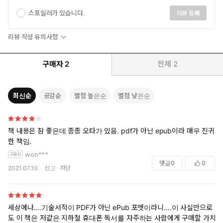
스포일러가 있습니다.
리뷰 등록
리뷰 작성 유의사항
구매자
2
전체
2
최신순
공감순
별점 높은순
별점 낮은순
책 내용은 참 좋은데 종종 오타가 있음. pdf가 아닌 epub이라 매우 진귀
한 책임.
won***
댓글
0
0
2021.07.10
신고
차단
세상에나….기술서적이 PDF가 아닌 ePub 포맷이라니….이 사실만으로
도 이 책은 저같은 지하철 휴대폰 독서를 자주하는 사람에게 구매할 가치