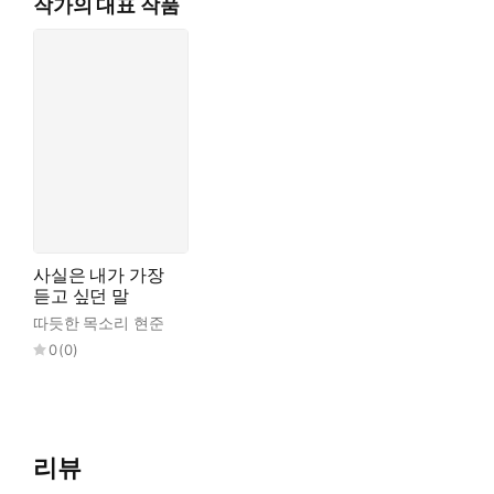
작가의 대표 작품
사실은 내가 가장
듣고 싶던 말
따듯한 목소리 현준
0
(
0
)
리뷰