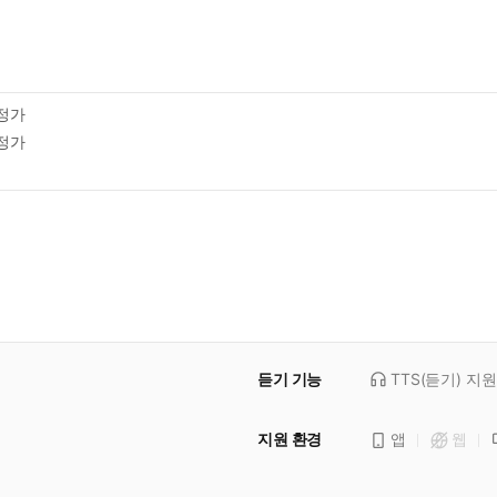
정가
정가
듣기 기능
TTS(듣기)
지원
지원 환경
앱
웹