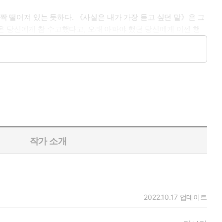
짝 떨어져 있는 듯하다. 《사실은 내가 가장 듣고 싶던 말》은 그
온 당신에게 참 수고했다고, 오래 아파야 했던 당신에게 이젠 행
여정이나 전국노래자랑의 첫마디를 위해 구슬땀을 흘린 일화, 당근
다녔지만 사실은 집단에서 겉돌았던 외로움, 좋아하는 사람의 돌아
작가 소개
을 꾼 듯 나지막이 들려주는 깊은 사랑 이야기, 발길을 서성일 때
록 주고 싶던 말들로서 따스히 건넨다.
2022.10.17
업데이트