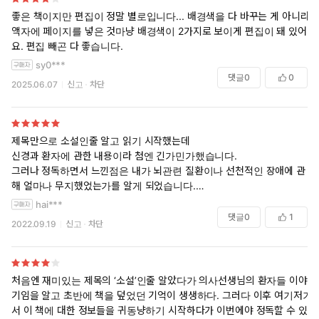
좋은 책이지만 편집이 정말 별로입니다... 배경색을 다 바꾸는 게 아니라
액자에 페이지를 넣은 것마냥 배경색이 2가지로 보이게 편집이 돼 있어
요. 편집 빼곤 다 좋습니다.
sy0***
댓글
0
0
2025.06.07
신고
차단
제목만으로 소설인줄 알고 읽기 시작했는데
신경과 환자에 관한 내용이라 첨엔 긴가민가했습니다.
그러나 정독하면서 느낀점은 내가 뇌관련 질환이나 선천적인 장애에 관
해 얼마나 무지했었는가를 알게 되었습니다.
요즘 [우영우]를 보면서 그런 장애에 관한 선입견이 없어졌는데
hai***
이 책 또한 그런 선입견 극복에 많은 도움을 줄수 있는 책이라는 생각이
댓글
0
1
2022.09.19
신고
차단
듭니다.
처음엔 재미있는 제목의 ‘소설’인줄 알았다가 의사선생님의 환자들 이야
기임을 알고 초반에 책을 덮었던 기억이 생생하다. 그러다 이후 여기저기
서 이 책에 대한 정보들을 귀동냥하기 시작하다가 이번에야 정독할 수 있