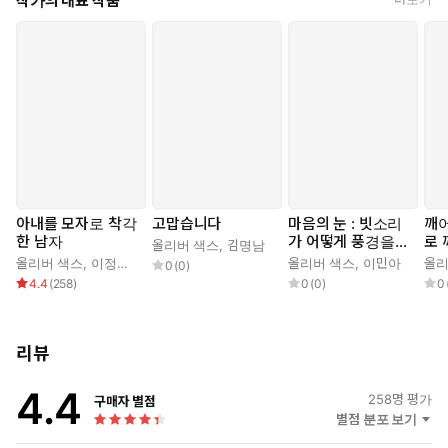
작가의 대표 작품
아내를 모자로 착각
고맙습니다
마음의 눈 : 빗소리
깨어
한 남자
가 어떻게 풍경을
로
올리버 색스
,
김명남
보여주는가
게 
올리버 색스
,
이정호
,
조석현
올리버 색스
,
이민아
올리
0
(
0
)
4.4
(
258
)
0
(
0
)
0
리뷰
4.4
258
명 평가
구매자 별점
별점 분포 보기