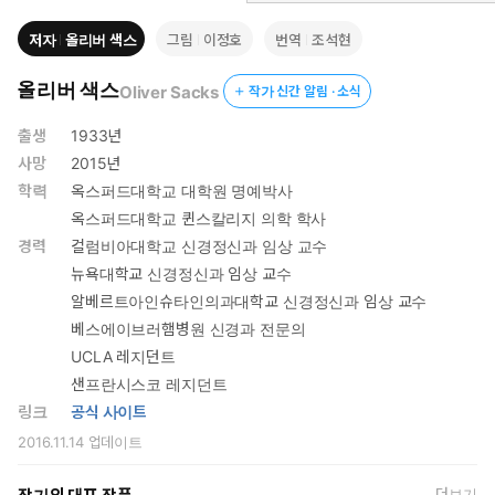
저자
올리버 색스
그림
이정호
번역
조석현
올리버 색스
Oliver Sacks
작가 신간 알림 · 소식
출생
1933년
사망
2015년
학력
옥스퍼드대학교 대학원 명예박사
옥스퍼드대학교 퀸스칼리지 의학 학사
경력
컬럼비아대학교 신경정신과 임상 교수
뉴욕대학교 신경정신과 임상 교수
알베르트아인슈타인의과대학교 신경정신과 임상 교수
베스에이브러햄병원 신경과 전문의
UCLA 레지던트
샌프란시스코 레지던트
링크
공식 사이트
2016.11.14
업데이트
더보기