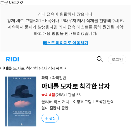
본문 바로가기
인
스
리디 접속이 원활하지 않습니다.
턴
강제 새로 고침(Ctrl + F5)이나 브라우저 캐시 삭제를 진행해주세요.
트
검
계속해서 문제가 발생한다면 리디 접속 테스트를 통해 원인을 파악
색
하고 대응 방법을 안내드리겠습니다.
테스트 페이지로 이동하기
검
리
로그인
색
디
아내를 모자로 착각한 남자 상세페이지
홈
으
로
과학
과학일반
이
아내를 모자로 착각한 남자
동
4.4
(
258
)
관심
56
올리버 색스
저자
이정호
그림
조석현
번역
알마 출판사
출판
관심