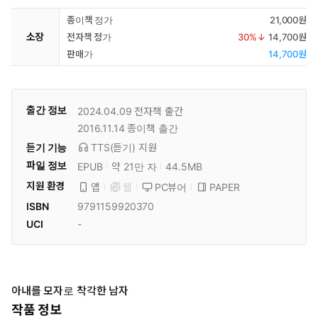
종이책 정가
21,000원
소장
전자책 정가
30
%↓
14,700원
판매가
14,700원
출간 정보
2024.04.09
전자책 출간
2016.11.14
종이책 출간
듣기 기능
TTS(듣기)
지원
파일 정보
EPUB
약 21만 자
44.5MB
지원 환경
PC뷰어
PAPER
앱
웹
ISBN
9791159920370
UCI
-
아내를 모자로 착각한 남자
작품 정보