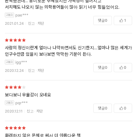
완독했는데.. 흥미로운 주제였지만 가독성이 떨어지고
서치해도 나오지 않는 의학용어들이 많아 읽기 너무 힘들었어요.
pae***
댓글
0
1
2021.01.24
신고
차단
사람의 정신이란게 얼마나 나약하면서도 신기한지...얼마나 많은 세계가
인구수만큼 있을지 보다보면 막막한 기분이 든다.
igg***
댓글
0
0
2020.12.24
신고
차단
보다보니 우울감이 오네요
pqr***
댓글
0
0
2020.12.11
신고
차단
화려하지 않은 문체로 써서 더 아름다운 책