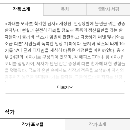
작품 소개
목차
출판사 서평
<아내를 모자로 착각한 남자> 개정판. 일상생활에 불편을 겪는 경증
환자부터 현실과 완전히 격리될 정도로 중증의 정신질환을 겪는 환
자들까지 올리버 색스가 엄밀히 관찰하고 따뜻하게 써낸 '우리와는
조금 다른' 사람들의 독특한 임상 기록이다. 올리버 색스의 타계 1주
기를 맞아 글과 디자인을 세심히 다듬은 개정판을 마련하였다. 총 4
부 24편의 이야기로 구성되어 있으며, 각 에피소드마다 '뒷이야기'
코너를 삽입하여, 저자가 만난 같은 증상의 다른 환자에 대한 경험들
을 덧붙였다. 극도의 혼란 속에서도 성장과 적응을 모색하며 자신의
감추어진 능력을 일깨워나가는 환자들. 그들의 모습을 저자는 신경
학자로서의 전문적 식견과 따스한 휴머니즘, 인간 존엄에 대한 애정
더보기
과 신뢰 가득한 시선으로 담아낸다.
작가
작가 프로필
작가 소개