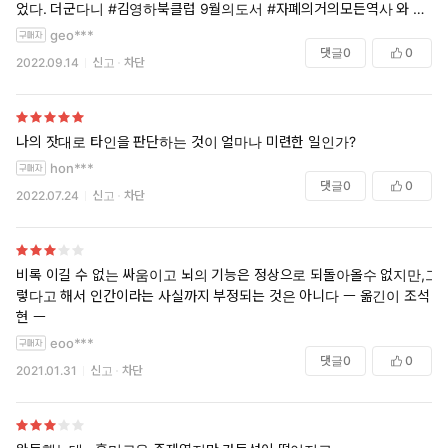
었다. 더군다니 #김영하북클럽 9월의도서 #자폐의거의모든역사 와 관련
해서 자페 스펙트럼을 가진 환자들에 대한 기록인 4장이 눈길을 끌었다.
geo***
비단 의사로서가 아니라 삶을 먼저 사는 삶의 선배로서 내가 사람들을 대
댓글
0
0
2022.09.14
신고
차단
하는 태도에도 큰 귀감이 된다 싶다.
“야나무라의 재능을 키우기 위해서 내가 한 일은, 그의 영혼을 내 영혼으
로 여기는 일이었다. 교사는 아름답고 순수한 뒤처진 이들을 사랑하고, 그
나의 잣대로 타인을 판단하는 것이 얼마나 미련한 일인가?
들의 정제된 세계와 더불어 살아야 한다.”
hon***
댓글
0
0
2022.07.24
신고
차단
아내를 모자로 착각한 남자 | 올리버 색스, 조석현, 이정호 저
#아내를모자로착각한남자 #올리버색스 #신경생리학 #자폐 #독서 #책
읽기 #독서스타그램 #책스타그램
비록 이길 수 없는 싸움이고 뇌의 기능은 정상으로 되돌아올수 없지만,그
렇다고 해서 인간이라는 사실까지 부정되는 것은 아니다 ㅡ 옮긴이 조석
현 ㅡ
eoo***
댓글
0
0
2021.01.31
신고
차단