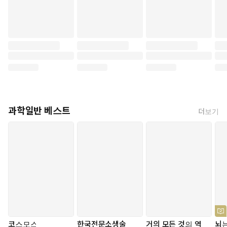
과학일반 베스트
더보기
코스모스
한국전문소생술
거의 모든 것의 역
뇌는