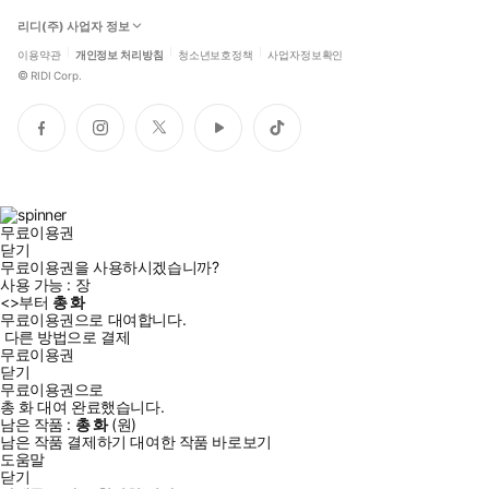
리디(주) 사업자 정보
이용약관
개인정보 처리방침
청소년보호정책
사업자정보확인
©
RIDI Corp.
페
인
트
유
틱
이
스
위
튜
톡
스
타
터
브
북
그
램
무료이용권
닫기
무료이용권을 사용하시겠습니까?
사용 가능 :
장
<
>부터
총
화
무료이용권으로 대여합니다.
다른 방법으로 결제
무료이용권
닫기
무료이용권으로
총
화
대여 완료했습니다.
남은 작품 :
총
화
(
원)
남은 작품 결제하기
대여한 작품 바로보기
도움말
닫기