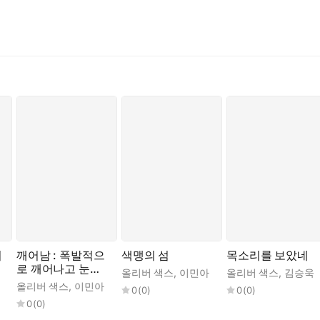
리
깨어남 : 폭발적으
색맹의 섬
목소리를 보았네
로 깨어나고 눈부
올리버 색스
,
이민아
올리버 색스
,
김승욱
시게 되살아난 사
올리버 색스
,
이민아
0
(
0
)
0
(
0
)
람들
0
(
0
)