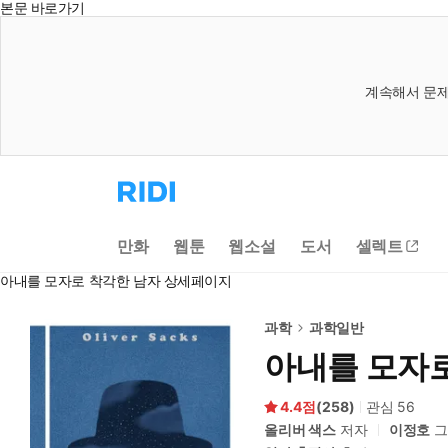
본문 바로가기
계속해서 문제
리
디
홈
으
만화
웹툰
웹소설
도서
셀렉트
로
이
아내를 모자로 착각한 남자 상세페이지
동
과학
과학일반
아내를 모자
4.4
(
258
)
관심
56
올리버 색스
저자
이정호
그