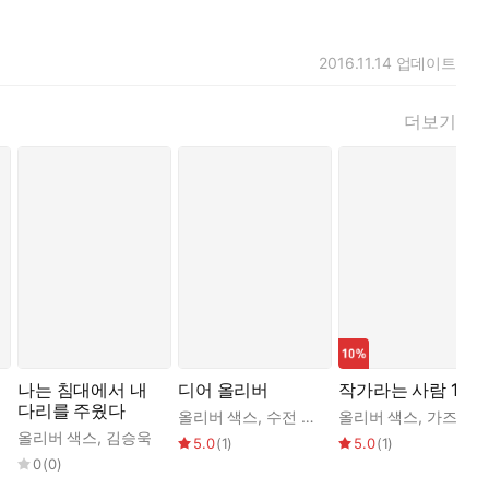
2016.11.14
업데이트
더보기
나는 침대에서 내
디어 올리버
작가라는 사람 1권
다리를 주웠다
올리버 색스
,
수전 배리
,
올리버 색스
김하현
,
가즈오 이시구로
올리버 색스
,
김승욱
5.0
(
1
)
5.0
(
1
)
0
(
0
)