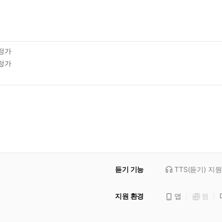
정가
정가
듣기 기능
TTS(듣기)
지원
지원 환경
앱
웹