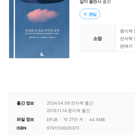
알마 출판사
출판
관심
종이책 
소장
전자책 
판매가
출간 정보
2024.04.09
전자책 출간
2016.11.14
종이책 출간
파일 정보
약 21만 자
EPUB
44.5MB
ISBN
9791159920370