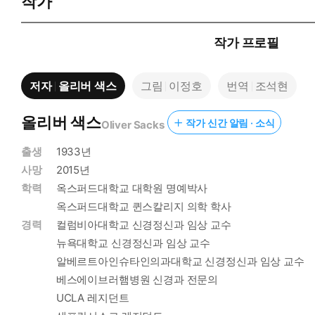
작가
작가 프로필
저자
올리버 색스
그림
이정호
번역
조석현
올리버 색스
작가 신간 알림 · 소식
Oliver Sacks
출생
1933년
사망
2015년
학력
옥스퍼드대학교 대학원 명예박사
옥스퍼드대학교 퀸스칼리지 의학 학사
경력
컬럼비아대학교 신경정신과 임상 교수
뉴욕대학교 신경정신과 임상 교수
알베르트아인슈타인의과대학교 신경정신과 임상 교수
베스에이브러햄병원 신경과 전문의
UCLA 레지던트