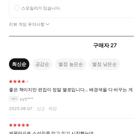
스포일러가 있습니다.
리뷰 작성 유의사항
구매자
27
최신순
공감순
별점 높은순
별점 낮은순
좋은 책이지만 편집이 정말 별로입니다... 배경색을 다 바꾸는 게
sy0***
2025.06.07
신고
차단
제목만으로 소설인줄 알고 읽기 시작했는데