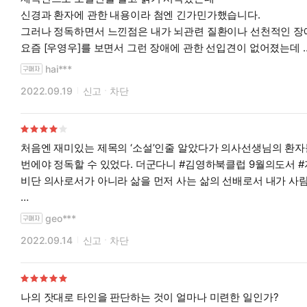
신경과 환자에 관한 내용이라 첨엔 긴가민가했습니다.
그러나 정독하면서 느낀점은 내가 뇌관련 질환이나 선천적인 장애에 관해 얼마나 무지했었는가를 알게 되었습니다.
요즘 [우영우]를 보면서 그런 장애에 관한 선입견이 없어졌는데
이 책 또한 그런 선입견 극복에 많은 도움을 줄수 있는 책이라는 
hai***
2022.09.19
신고
차단
처음엔 재미있는 제목의 ‘소설’인줄 알았다가 의사선생님의 환자
번에야 정독할 수 있었다. 더군다니 #김영하북클럽 9월의도서 
비단 의사로서가 아니라 삶을 먼저 사는 삶의 선배로서 내가 사람
“야나무라의 재능을 키우기 위해서 내가 한 일은, 그의 영혼을 
geo***
2022.09.14
신고
차단
아내를 모자로 착각한 남자 | 올리버 색스, 조석현, 이정호 저
#아내를모자로착각한남자 #올리버색스 #신경생리학 #자폐 #독
나의 잣대로 타인을 판단하는 것이 얼마나 미련한 일인가?