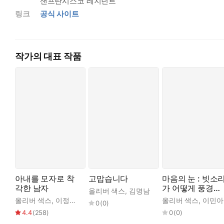
샌프란시스코 레지던트
링크
공식 사이트
작가의 대표 작품
아내를 모자로 착
고맙습니다
마음의 눈 : 빗소
각한 남자
가 어떻게 풍경을
올리버 색스
,
김명남
보여주는가
올리버 색스
,
이정호
,
조석현
올리버 색스
,
이민아
0
(
0
)
4.4
(
258
)
0
(
0
)