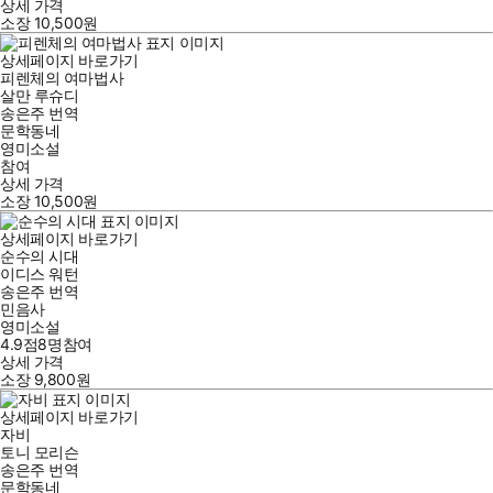
상세 가격
소장
10,500
원
상세페이지 바로가기
피렌체의 여마법사
살만 루슈디
송은주
번역
문학동네
영미소설
참여
상세 가격
소장
10,500
원
상세페이지 바로가기
순수의 시대
이디스 워턴
송은주
번역
민음사
영미소설
4.9점
8
명
참여
상세 가격
소장
9,800
원
상세페이지 바로가기
자비
토니 모리슨
송은주
번역
문학동네