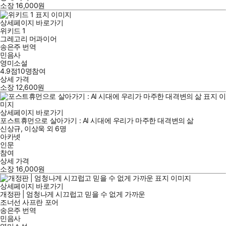
소장
16,000
원
상세페이지 바로가기
위키드 1
그레고리 머과이어
송은주
번역
민음사
영미소설
4.9점
10
명
참여
상세 가격
소장
12,600
원
상세페이지 바로가기
포스트휴먼으로 살아가기 : AI 시대에 우리가 마주한 대격변의 삶
신상규
,
이상욱
외
6명
아카넷
인문
참여
상세 가격
소장
16,000
원
상세페이지 바로가기
개정판 | 엄청나게 시끄럽고 믿을 수 없게 가까운
조너선 사프란 포어
송은주
번역
민음사