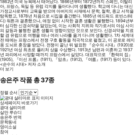
1862년 미국 뉴욕에서 태어났다. 1866년부터 1872년까지 스페인, 이탈리
아, 프랑스, 독일 등 유럽 각지를 돌아다니며 생활했다. 학교에 다니는 대신
가정교사로부터 교육을 받으며 아버지의 서재에서 문학, 철학, 종교 서적을
탐독했고, 1878년 처음으로 시집을 출간했다. 1885년 에드워드 로빈스(테
디) 워튼과 결혼했으나, 애정 없이 시작한 결혼 생활은 불행했다. 1894년부
터 심각한 신경쇠약을 앓았는데, 이는 사회적 지위와 작가로서의 야심 사이
의 갈등과 불행한 결혼 생활의 영향이었던 것으로 보인다. 신경쇠약을 치료
할 겸 유럽으로 여행을 떠나 여러 나라를 옮겨 다니며 생활했다. 1차 세계대
전 때에는 프랑스에서 전쟁 구호 활동을 적극적으로 펼쳤고, 이 공로로 레지
옹 도뇌르 훈장을 받았다. 전쟁이 끝난 뒤 발표한 『순수의 시대』(1920)로
1921년 여성 최초로 퓰리처 상을 수상했다. 1913년 남편과 이혼하고 1937
년 파리에서 사망할 때까지 프랑스에서 살았다. 대표작으로 『환락의 집』
(1905), 『이선 프롬』(1911), 『암초』(1912), 『여름』(1917) 등이 있다.
<순수의 시대> 저자 소개
더 보기
송은주 작품 총 37종
정렬 순서
상세페이지 바로가기
광대 샬리마르
살만 루슈디
송은주
번역
문학동네
영미소설
참여