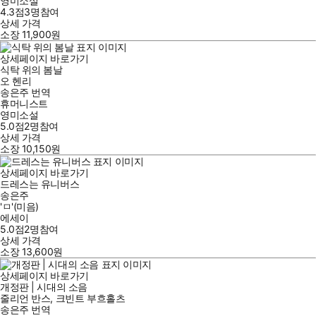
영미소설
4.3점
3
명
참여
상세 가격
소장
11,900
원
상세페이지 바로가기
식탁 위의 봄날
오 헨리
송은주
번역
휴머니스트
영미소설
5.0점
2
명
참여
상세 가격
소장
10,150
원
상세페이지 바로가기
드레스는 유니버스
송은주
'ㅁ'(미음)
에세이
5.0점
2
명
참여
상세 가격
소장
13,600
원
상세페이지 바로가기
개정판 | 시대의 소음
줄리언 반스
,
크빈트 부흐홀츠
송은주
번역