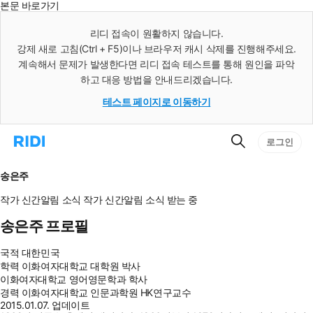
본문 바로가기
인
스
리디 접속이 원활하지 않습니다.
턴
강제 새로 고침(Ctrl + F5)이나 브라우저 캐시 삭제를 진행해주세요.
트
검
계속해서 문제가 발생한다면 리디 접속 테스트를 통해 원인을 파악
색
하고 대응 방법을 안내드리겠습니다.
테스트 페이지로 이동하기
검
리
로그인
색
디
홈
으
송은주
로
이
작가 신간알림
소식
작가 신간알림
소식 받는 중
동
송은주 프로필
국적
대한민국
학력
이화여자대학교 대학원 박사
이화여자대학교 영어영문학과 학사
경력
이화여자대학교 인문과학원 HK연구교수
2015.01.07. 업데이트