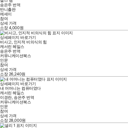
찰스 램
송은주
번역
반니출판
에세이
참여
상세 가격
소장
4,000
원
상세페이지 바로가기
비사고, 인지적 비의식의 힘
캐서린 헤일스
송은주
번역
커뮤니케이션북스
인문
참여
상세 가격
소장
26,240
원
상세페이지 바로가기
내 어머니는 컴퓨터였다
캐서린 헤일스
이경란
,
송은주
번역
커뮤니케이션북스
인문
참여
상세 가격
소장
28,000
원