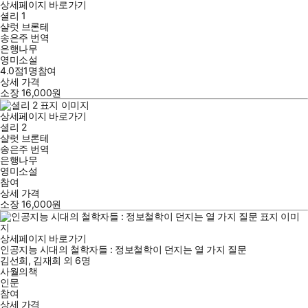
상세페이지 바로가기
셜리 1
샬럿 브론테
송은주
번역
은행나무
영미소설
4.0점
1
명
참여
상세 가격
소장
16,000
원
상세페이지 바로가기
셜리 2
샬럿 브론테
송은주
번역
은행나무
영미소설
참여
상세 가격
소장
16,000
원
상세페이지 바로가기
인공지능 시대의 철학자들 : 정보철학이 던지는 열 가지 질문
김선희
,
김재희
외
6명
사월의책
인문
참여
상세 가격