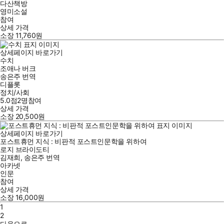
다산책방
영미소설
참여
상세 가격
소장
11,760
원
상세페이지 바로가기
수치
조애나 버크
송은주
번역
디플롯
정치/사회
5.0점
2
명
참여
상세 가격
소장
20,500
원
상세페이지 바로가기
포스트휴먼 지식 : 비판적 포스트인문학을 위하여
로지 브라이도티
김재희
,
송은주
번역
아카넷
인문
참여
상세 가격
소장
16,000
원
1
2
다음으로