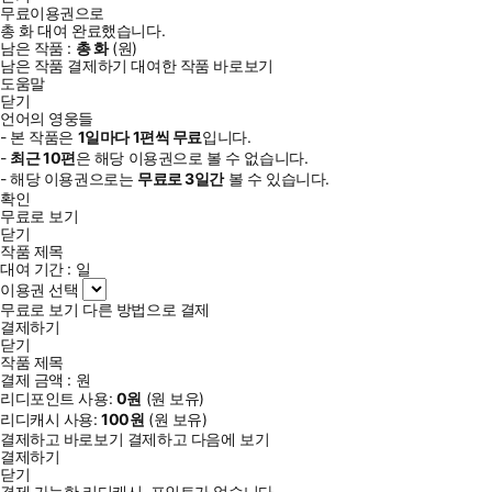
무료이용권으로
총
화
대여 완료했습니다.
남은 작품 :
총
화
(
원)
남은 작품 결제하기
대여한 작품 바로보기
도움말
닫기
언어의 영웅들
- 본 작품은
1일
마다
1
편씩 무료
입니다.
-
최근
10편
은 해당 이용권으로 볼 수 없습니다.
- 해당 이용권으로는
무료로
3일
간
볼 수 있습니다.
확인
무료로 보기
닫기
작품 제목
대여 기간 :
일
이용권 선택
무료로 보기
다른 방법으로 결제
결제하기
닫기
작품 제목
결제 금액 :
원
리디포인트 사용:
0
원
(
원 보유)
리디캐시 사용:
100
원
(
원 보유)
결제하고 바로보기
결제하고 다음에 보기
결제하기
닫기
결제 가능한 리디캐시, 포인트가 없습니다.