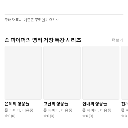
구매자 표시 기준은 무엇인가요?
존 파이퍼의 영적 거장 특강 시리즈
더보기
은혜의 영웅들
고난의 영웅들
인내의 영웅들
진
존 파이퍼
,
이용중
존 파이퍼
,
이용중
존 파이퍼
,
이용중
존 
0
(
0
)
0
(
0
)
0
(
0
)
0