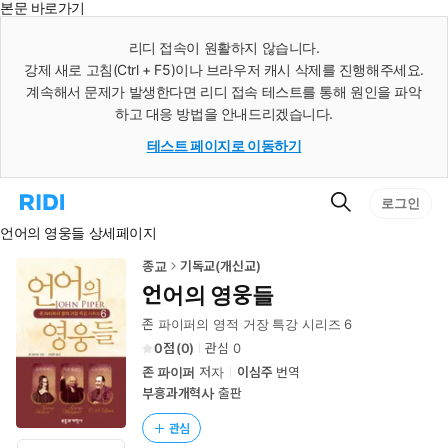
본문 바로가기
인
스
리디 접속이 원활하지 않습니다.
턴
강제 새로 고침(Ctrl + F5)이나 브라우저 캐시 삭제를 진행해주세요.
트
검
계속해서 문제가 발생한다면 리디 접속 테스트를 통해 원인을 파악
색
하고 대응 방법을 안내드리겠습니다.
테스트 페이지로 이동하기
검
리
로그인
색
디
언어의 영웅들 상세페이지
홈
으
로
종교
기독교(개신교)
이
언어의 영웅들
동
존 파이퍼의 영적 거장 특강 시리즈 6
0
(
0
)
관심
0
존 파이퍼
저자
이심주
번역
부흥과개혁사
출판
관심