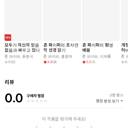
모두가 자신의 믿음
존 파이퍼의 초자연
존 파이퍼의 평생
개정
없음과 싸우고 있다
적 성경 읽기
배움
허
존 파이퍼
,
윤종석
존 파이퍼
,
홍종락
존 파이퍼
,
이제롬
존 
0
(
0
)
4.9
(
9
)
5.0
(
1
)
0
리뷰
0.0
0
명 평가
구매자 별점
별점 분포 보기
이 작품을 평가해 주세요!