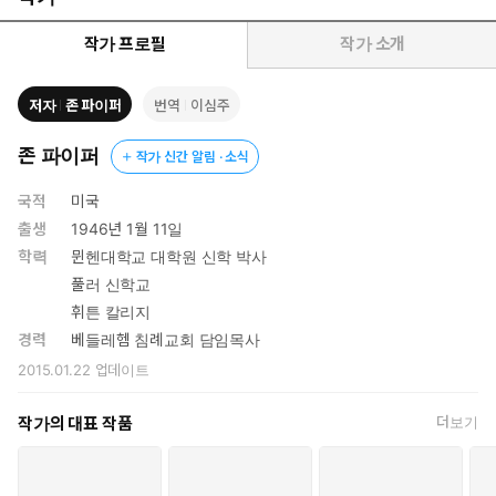
들이 하나님의 영광을 증언하고 그 은혜에 감격하고 그 구원하심을
즐거워할 수 있는지 보여 준다.
작가 프로필
작가 소개
저자
존 파이퍼
번역
이심주
존 파이퍼
작가 신간 알림 · 소식
국적
미국
출생
1946년 1월 11일
학력
뮌헨대학교 대학원 신학 박사
풀러 신학교
휘튼 칼리지
경력
베들레헴 침례교회 담임목사
2015.01.22
업데이트
작가의 대표 작품
더보기