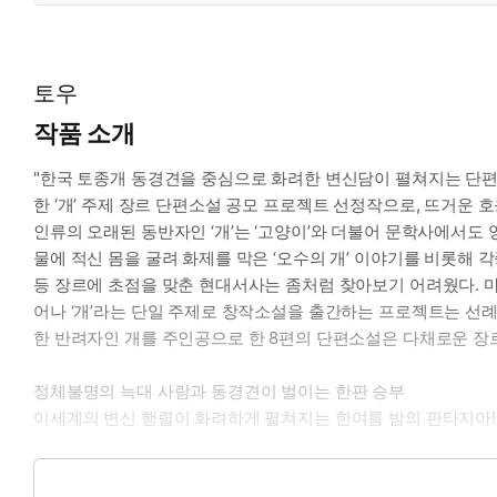
토우
작품 소개
"한국 토종개 동경견을 중심으로 화려한 변신담이 펼쳐지는 단
한 ‘개’ 주제 장르 단편소설 공모 프로젝트 선정작으로, 뜨거운 
인류의 오래된 동반자인 ‘개’는 ‘고양이’와 더불어 문학사에서도
물에 적신 몸을 굴려 화제를 막은 ‘오수의 개’ 이야기를 비롯해 
등 장르에 초점을 맞춘 현대서사는 좀처럼 찾아보기 어려웠다. 마크
어나 ‘개’라는 단일 주제로 창작소설을 출간하는 프로젝트는 선례가 
한 반려자인 개를 주인공으로 한 8편의 단편소설은 다채로운 장
정체불명의 늑대 사람과 동경견이 벌이는 한판 승부
이세계의 변신 행렬이 화려하게 펼쳐지는 한여름 밤의 판타지아!
원치 않는 이별을 맞이한 직후 슬픔에 잠겨 홀로 거리를 헤매던