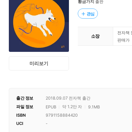
황금가지
출판
관심
전자책 
소장
판매가
미리보기
출간 정보
2018.09.07
전자책 출간
파일 정보
약 1.2만 자
EPUB
9.1MB
ISBN
9791158884420
UCI
-