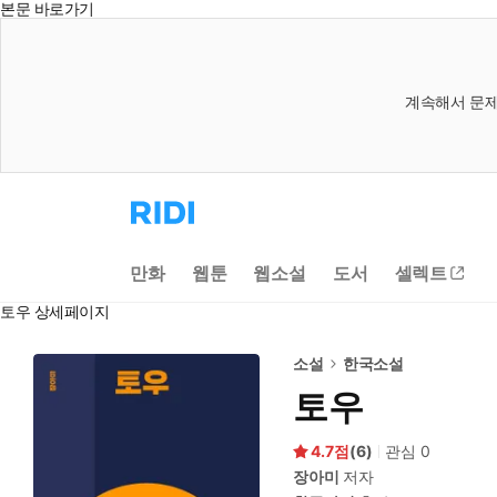
본문 바로가기
계속해서 문제
리
디
홈
으
만화
웹툰
웹소설
도서
셀렉트
로
이
토우 상세페이지
동
소설
한국소설
토우
4.7
(
6
)
관심
0
장아미
저자