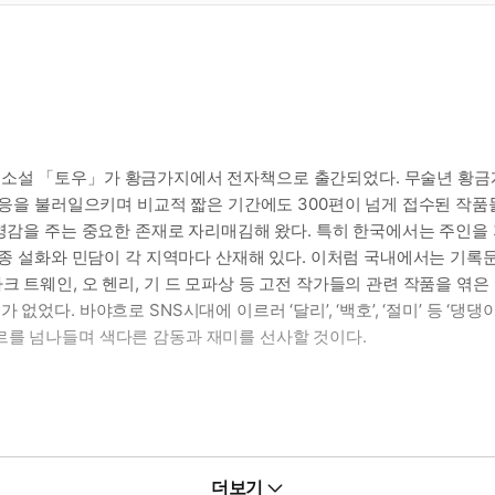
편소설 「토우」가 황금가지에서 전자책으로 출간되었다. 무술년 황금
호응을 불러일으키며 비교적 짧은 기간에도 300편이 넘게 접수된 작품들
 영감을 주는 중요한 존재로 자리매김해 왔다. 특히 한국에서는 주인을
각종 설화와 민담이 각 지역마다 산재해 있다. 이처럼 국내에서는 기록문학
 트웨인, 오 헨리, 기 드 모파상 등 고전 작가들의 관련 작품을 엮
없었다. 바야흐로 SNS시대에 이르러 ‘달리’, ‘백호’, ‘절미’ 등 ‘
르를 넘나들며 색다른 감동과 재미를 선사할 것이다.
 유진에게 한 남자가 가판대에서 팔고 있는 흙빛의 작은 인형을 권한다
더보기