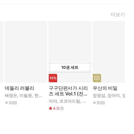
더보기
10
권
세트
데들리 러블리
구구단편서가 시리
우산의 비밀
즈 세트 Vol.1 (전 1
,
배명은
정예진
,
,
이필원
경민선
,
,
한켠
전효원
,
장아미
,
장아미
,
코코아드림
,
박하익
정명섭
,
정이담
,
장아미
,
서은채
,
임지형
,
김
0권)
지야
,
코코아드림
,
녹차빙수
,
남세오
,
남유하
,
0
(
0
)
0
(
0
)
4.0
(
1
)