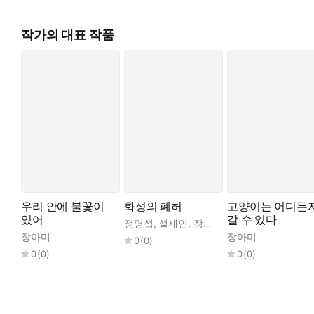
작가의 대표 작품
우리 안에 불꽃이
화성의 폐허
고양이는 어디든
있어
갈 수 있다
정명섭
,
설재인
,
장아미
,
김이환
장아미
장아미
0
(
0
)
0
(
0
)
0
(
0
)