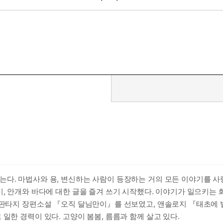
 인형을 받아든다. 후회하지 않을 거라던 남자의 말을 뒤로하고 걷던
유진 앞에 복두를 쓴 청년이 나타나 위기를 모면하지만, 그녀를 빌미
속 주인공인 ‘동경견’의 옛 이름 중 하나라는 사실을 아시는지? 복종
신담이 펼쳐진다!
#활극 #센과치히로의행방불명 "
는다. 마법사와 용, 변신하는 사람이 등장하는 거의 모든 이야기를 사
비, 안개와 바다에 대한 글을 즐겨 쓰기 시작했다. 이야기가 일으키는 
 판타지 장편소설 『오직 달님만이』를 선보였고, 앤솔로지 『태초에 
일한 경력이 있다. 고양이 봄봄, 름름과 함께 살고 있다.