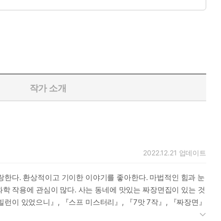
 그때, 주변 풍경이 검붉게 물드는가 싶더니 정체불명의 보행자들
삼은 늑대 사람의 호전적인 도발 앞에 청년은 피할 수 없는 결투
심이 강하고 짧은 꼬리가 특징인 토종개 동경견의 일화를 각종 이세
작가 소개
2022.12.21
업데이트
랑한다. 환상적이고 기이한 이야기를 좋아한다. 마법적인 힘과 눈
화학 작용에 관심이 많다. 사는 동네에 맛있는 짜장면집이 있는 것
빌런이 있었으니』, 『스프 미스터리』, 『7맛 7작』, 『짜장면』