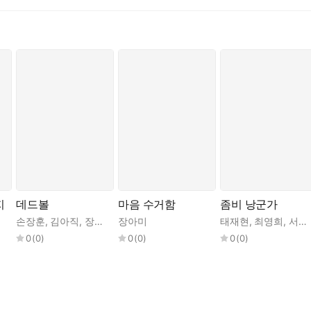
지
데드볼
마음 수거함
좀비 낭군가
손장훈
,
김아직
,
장아미
,
장아미
이세형
,
연여름
,
김상원
,
태재현
배희원
,
,
최영희
정용제
,
서재이
0
(
0
)
0
(
0
)
0
(
0
)