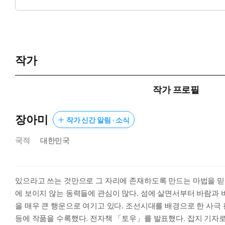
하고, 유진은 고민 끝에 반지를 내어주고 꼬리가 짧은 개 모양의
이 유진을 위협한다. 순식간에 이세계의 존재들 사이에 둘러싸인 
에 직면하게 되는데……. 흔히 ‘댕댕이’라 불리는 유행어가 작품 
계의 존재들과 아울러 역동적으로 담아낸 하룻밤의 환상적인 변
작가
#동경견 #경주개 #동동개 #댕댕이 #개인형 #처용 #늑대사람 
작가 프로필
장아미
작가 신간 알림 · 소식
국적
대한민국
있으라고 쓰는 것만으로 그 자리에 존재하도록 만드는 마법을 믿
에 보이지 않는 동력들에 관심이 많다. 섬에 살면서부터 바람과 
을 매우 큰 행운으로 여기고 있다. 조선시대를 배경으로 한 사극
등에 작품을 수록했다. 전자책 「토우」를 발표했다. 잡지 기자로 