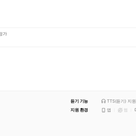
정가
듣기 기능
TTS(듣기)
지원
지원 환경
앱
웹