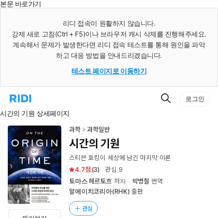
본문 바로가기
인
스
리디 접속이 원활하지 않습니다.
턴
강제 새로 고침(Ctrl + F5)이나 브라우저 캐시 삭제를 진행해주세요.
트
검
계속해서 문제가 발생한다면 리디 접속 테스트를 통해 원인을 파악
색
하고 대응 방법을 안내드리겠습니다.
테스트 페이지로 이동하기
검
리
로그인
색
디
시간의 기원 상세페이지
홈
으
로
과학
과학일반
이
시간의 기원
동
스티븐 호킹이 세상에 남긴 마지막 이론
4.7
(
3
)
관심
9
토마스 헤르토흐
저자
박병철
번역
알에이치코리아(RHK)
출판
관심