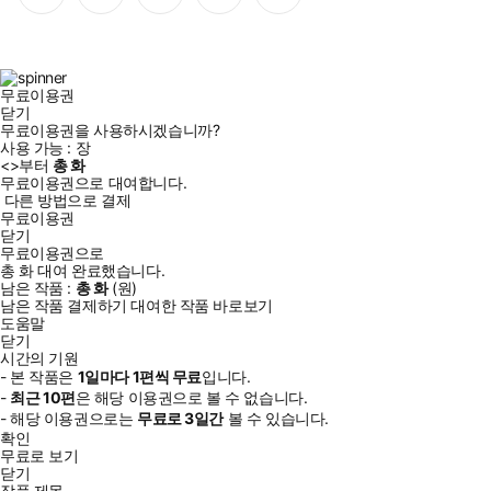
이
스
위
튜
톡
스
타
터
브
북
그
램
무료이용권
닫기
무료이용권을 사용하시겠습니까?
사용 가능 :
장
<
>부터
총
화
무료이용권으로 대여합니다.
다른 방법으로 결제
무료이용권
닫기
무료이용권으로
총
화
대여 완료했습니다.
남은 작품 :
총
화
(
원)
남은 작품 결제하기
대여한 작품 바로보기
도움말
닫기
시간의 기원
- 본 작품은
1일
마다
1
편씩 무료
입니다.
-
최근
10편
은 해당 이용권으로 볼 수 없습니다.
- 해당 이용권으로는
무료로
3일
간
볼 수 있습니다.
확인
무료로 보기
닫기
작품 제목