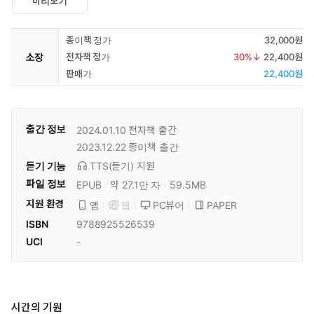
미리보기
종이책 정가
32,000원
소장
전자책 정가
30
%↓
22,400원
판매가
22,400원
출간 정보
2024.01.10
전자책 출간
2023.12.22
종이책 출간
듣기 기능
TTS(듣기)
지원
파일 정보
EPUB
약 27.1만 자
59.5MB
지원 환경
PC뷰어
PAPER
앱
웹
ISBN
9788925526539
UCI
-
시간의 기원