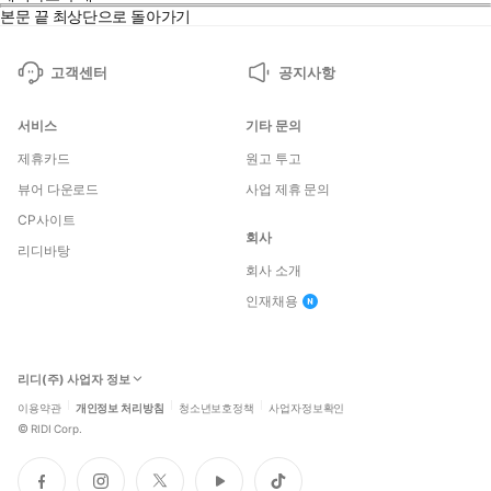
본문 끝
최상단으로 돌아가기
고객센터
공지사항
서비스
기타 문의
제휴카드
원고 투고
뷰어 다운로드
사업 제휴 문의
CP사이트
회사
리디바탕
회사 소개
인재채용
리디(주) 사업자 정보
이용약관
개인정보 처리방침
청소년보호정책
사업자정보확인
©
RIDI Corp.
페
인
트
유
틱