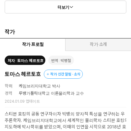
더보기
작가
작가 프로필
작가 소개
저자
토마스 헤르토흐
번역
박병철
토마스 헤르토흐
작가 신간 알림 · 소식
학력
케임브리지대학교 박사
경력
루뱅가톨릭대학교 이론물리학과 교수
2024.01.09
업데이트
스티븐 호킹의 공동 연구자이자 빅뱅의 양자적 특성을 연구하는 우
주론학자. 케임브리지대학교에서 세계적인 물리학자 스티븐 호킹의
지도하에 박사학위를 받았으며, 이때의 인연을 시작으로 2018년 호