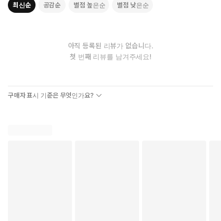
최신순
공감순
별점 높은순
별점 낮은순
우주론의 지도를 바꾼 스티븐 호킹의 마지막 유산
스티븐 호킹 × 토마스 헤르토흐, 20년 공동 연구 결정판!
뉴욕타임스 베스트셀러, 전 세계 30개국 판권 수출, 아마존 베스
아직 등록된 리뷰가 없습니다.
트셀러
첫 번째 리뷰를 남겨주세요!
우리 시대를 대표하는 과학자를 꼽으라면 많은 이가 스티븐 호킹
(1942~2018)을 떠올릴 것이다. 이어 휠체어에 몸을 맡기고 컴퓨터
로 세상과 소통하는 물리학자의 모습이 그려진다. “살아 있었다면
구매자 표시 기준은 무엇인가요?
시간의 시작과 끝에 관한 연구 업적을 인정받아 2020년에 로저 펜
로즈와 함께 노벨 물리학상을 받았을 것”이라고 평가받는 스티븐
호킹은 노벨상을 받지 않았다는 게 믿기지 않을 정도로 물리학계에
많은 자취를 남기고 간 천체물리학자다. “우주는 왜 생명체에 우호
적인 곳이 되었는가?” 평생에 걸쳐 답을 찾아 헤맨 질문만을 남기
고, 2018년 3월 우리 시대 최고의 지성은 세상을 떠났다. 그로부터
5년이 지난 2023년, 그 질문에 대한 답이자 호킹이 우주에 남긴 마
지막 유산이 그의 공동 연구자인 토마스 헤르토흐를 통해 공식적으
로 세상에 공개되었다.
이 책 『시간의 기원』은 한마디로 스티븐 호킹이 세상에 남기고 간