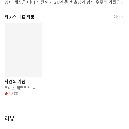
킹이 세상을 떠나기 전까지 20년 동안 호킹과 함께 우주의 기원을
파헤치는 연구를 해나갔다. 케임브리지대학교 이론물리학과 연구실
에서 몇 년에 걸쳐 우주가 어떻게 생명체에 유리한 환경을 갖게 되었
작가의 대표 작품
더보기
는지 파고든 끝에, 양자물리학의 극단을 탐험, 물리법칙이 우주와 함
께 진화해왔다는 결론에 도달하게 된다. 현재는 벨기에 루뱅가톨릭
대학교 이론물리학과에서 학생들을 가르치고 있다.
시간의 기원
토마스 헤르토흐
,
박병철
4.7
(
3
)
리뷰