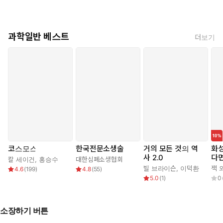
자 시간을 거꾸로 거슬러 올라가 입자와 힘, 심지어 시간까지 사라
지고 물리법칙이 극도로 단순해지는 깊은 수준의 진화를 발견했다.
이에 “물리법칙은 고정된 것이 아니라 우주가 형성되면서 함께 진화
과학일반 베스트
해왔다”는 결론에 이르게 되는데, 이 책의 제목에서 찰스 다윈의
더보기
『종의 기원』을 떠올렸다면 우연이 아니다. 1988년, 호킹의 베스
트셀러 『시간의 역사』가 출간된 이후 25년이 흐르는 동안 연구를
거듭하면서 호킹의 우주론은 다윈의 진화론을 닮아 있었다.
생명친화적인 우주에서 지구의 관리인으로 살아가는 삶이란 과
연 어떤 의미인가? 호킹은 삶의 마지막 순간을 이 심오한 질문의
답을 찾으면서 보냈다. 이 사실 하나만으로도 그가 남긴 마지막
저서라고 할 수 있는 이 책 『시간의 기원』은 과학의 값진 유산
으로 부족함이 없을 것이다.
코스모스
한국전문소생술
거의 모든 것의 역
화성
사 2.0
다
칼 세이건
,
홍승수
대한심폐소생협회
빌 브라이슨
,
이덕환
잭 
4.6
(
199
)
4.8
(
55
)
5.0
(
1
)
0
소장하기 버튼