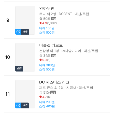
안하무인
주니
외 2명
DCCENT
액션/무협
총 50화
9
4.9
(
1,002
)
대여
100원
소장
500원
너클걸 리로드
전상영
외 1명
㈜재담미디어
액션/무협
총 34화
10
5.0
(
1
)
대여
300원
소장
500원
DC 저스티스 리그
제프 존스
외 2명
시공사
액션/무협
총 51화
11
4.7
(
6
)
대여
200원
소장
400원