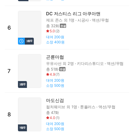
DC 저스티스 리그 아쿠아맨
제프 존스
외 1명
시공사
액션/무협
총 32화
6
5.0
(
2
)
대여
200원
소장
400원
곤륜마협
우유사선
외 2명
키다리스튜디오
액션/무협
총 51화
7
4.9
(
7
)
대여
200원
소장
500원
마도신검
컬처웨이브
외 1명
툰플러스
액션/무협
총 47화
8
4.0
(
1
)
대여
200원
소장
500원