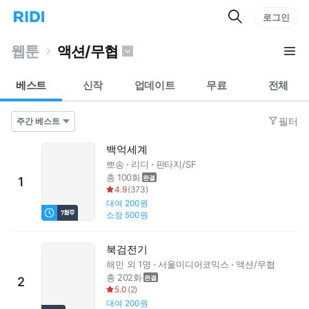
검
리
로그인
인
색
디
스
홈
턴
웹툰
액션/무협
으
트
로
검
이
색
베스트
신작
업데이트
무료
전체
동
필터
백억세계
뽀송
리디
판타지/SF
총 100화
1
4.9
(
373
)
대여
200원
소장
500원
북검전기
해민
외 1명
서울미디어코믹스
액션/무협
총 202화
2
5.0
(
2
)
대여
200원