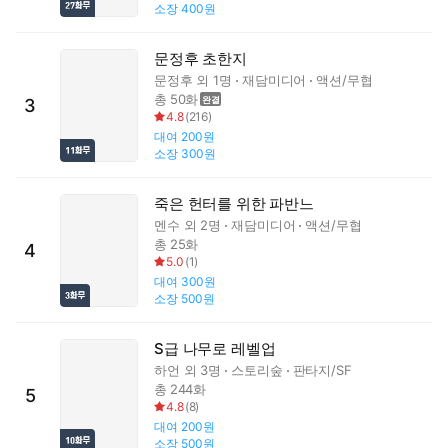
소장
400원
문정후 초한지
문정후
외 1명
재담미디어
액션/무협
총 50화
3
4.8
(
216
)
대여
200원
소장
300원
죽은 헌터를 위한 파반느
멘수
외 2명
재담미디어
액션/무협
총 25화
4
5.0
(
1
)
대여
300원
소장
500원
S급 나무로 레벨업
하언
외 3명
스토리숲
판타지/SF
총 244화
5
4.8
(
8
)
대여
200원
소장
500원