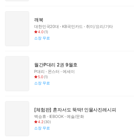
깨북
대한민국20대
KB국민카드
취미/요리/기타
4.0
(
1
)
소장
무료
월간P대리 2권 9월호
P대리
몬스터
에세이
5.0
(
1
)
소장
무료
[체험판] 혼자서도 뚝딱! 인물사진레시피
백승휴
IEBOOK
예술/문화
4.2
(
30
)
소장
무료