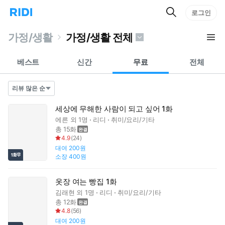
검
리
로그인
인
색
디
스
홈
턴
가정/생활
가정/생활 전체
으
트
로
검
이
색
베스트
신간
무료
전체
동
세상에 무해한 사람이 되고 싶어 1화
에른
외 1명
리디
취미/요리/기타
총 15화
4.9
(
24
)
대여
200원
소장
400원
옷장 여는 빵집 1화
김래현
외 1명
리디
취미/요리/기타
총 12화
4.8
(
56
)
대여
200원