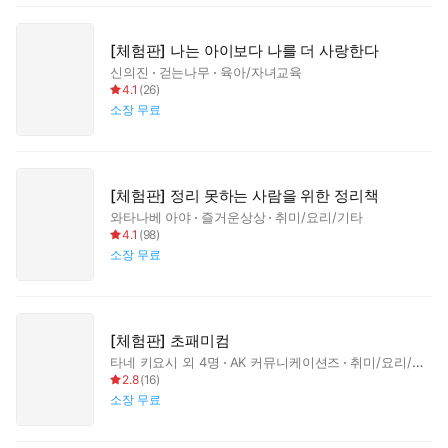
[체험판] 나는 아이보다 나를 더 사랑한다
신의진
걷는나무
육아/자녀교육
4.1
(
26
)
소장
무료
[체험판] 정리 못하는 사람을 위한 정리책
와타나베 아야
즐거운상상
취미/요리/기타
4.1
(
98
)
소장
무료
[체험판] 초패미컴
타네 키요시
외 4명
AK 커뮤니케이션즈
취미/요리/기타
2.8
(
16
)
소장
무료