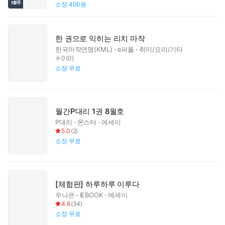
소장
400원
한 권으로 익히는 리치 마작
한국마작연맹(KML)
e퍼플
취미/요리/기타
0
(
0
)
소장
무료
월간P대리 1권 8월호
P대리
몬스터
에세이
5.0
(
2
)
소장
무료
[체험판] 하루하루 이루다
우나은
IEBOOK
에세이
4.6
(
34
)
소장
무료