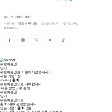
리디(주) 사업자 정보
이용약관
개인정보 처리방침
청소년보호정책
사업자정보확인
©
RIDI Corp.
페
인
트
유
틱
이
스
위
튜
톡
스
타
터
브
북
그
램
무료이용권
닫기
무료이용권을 사용하시겠습니까?
사용 가능 :
장
<
>부터
총
화
무료이용권으로 대여합니다.
다른 방법으로 결제
무료이용권
닫기
무료이용권으로
총
화
대여 완료했습니다.
남은 작품 :
총
화
(
원)
남은 작품 결제하기
대여한 작품 바로보기