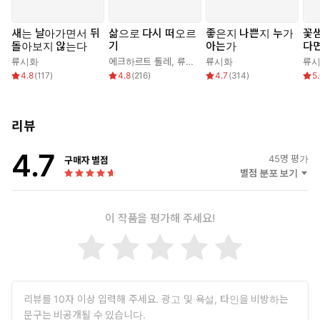
시를 읽는 것은 자기 자신으로 돌아오는 것이고, 세상을 경이롭게 여
새는 날아가면서 뒤
삶으로 다시 떠오르
좋은지 나쁜지 누가
꽃
기는 것이며, 여러 색의 감정을 경험하는 것이다. 살아온 날들이 살
돌아보지 않는다
기
아는가
다면
아갈 날들에게 묻는다. ‘마음챙김의 삶을 살고 있는가, 마음놓침의 시
류시화
에크하르트 톨레
,
류시화
류시화
류
간을 보내고 있는가?’
4.8
(
117
)
4.8
(
216
)
4.7
(
314
)
5
사회적 거리두기와 삶에 대한 성찰이 어느 때보다 필요한 지금, 손
대신 시를 건네는 것은 어떤가. 멕시코의 복화술사, 영국 선원의 선
원장, 기원전 1세기의 랍비와 수피의 시인뿐 아니라 파블로 네루다와
리뷰
비스와바 쉼보르스카 같은 노벨 문학상 수상 시인, 페이스북과 인스
타그램의 신세대 시인들, 그리고 라다크 사원 벽에 시를 적은 무명
4.7
45
명 평가
구매자 별점
씨. 고대와 중세와 현대의 시인들이 나와 타인에 대한 운율 깃든 성
별점 분포 보기
찰로 독자를 초대한다.
아름다운 시들을 모았다고 해서 좋은 시집이 되지는 않는다. 진실
이 작품을 평가해 주세요!
한 깨달음이 시의 문을 여는 순간이 있다. 백만 독자의 찬사와 인기
를 얻은 잠언 시집 『지금 알고 있는 걸 그때도 알았더라면』과 치
유 시집 『사랑하라 한번도 상처받지 않은 것처럼』에 이어 15년
만에 류시화 시인이 소개하는 마음챙김의 시들. 삶의 무늬를 담은
한 편 한 편의 시가 가슴에 파문을 일으킨다.