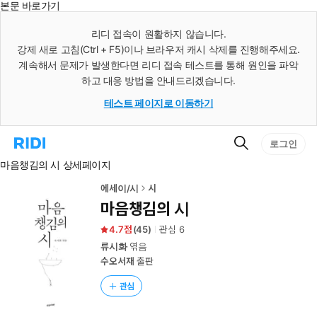
본문 바로가기
인
스
리디 접속이 원활하지 않습니다.
턴
강제 새로 고침(Ctrl + F5)이나 브라우저 캐시 삭제를 진행해주세요.
트
검
계속해서 문제가 발생한다면 리디 접속 테스트를 통해 원인을 파악
색
하고 대응 방법을 안내드리겠습니다.
테스트 페이지로 이동하기
검
리
로그인
색
디
마음챙김의 시 상세페이지
홈
으
로
에세이/시
시
이
마음챙김의 시
동
4.7
(
45
)
관심
6
류시화
엮음
수오서재
출판
관심