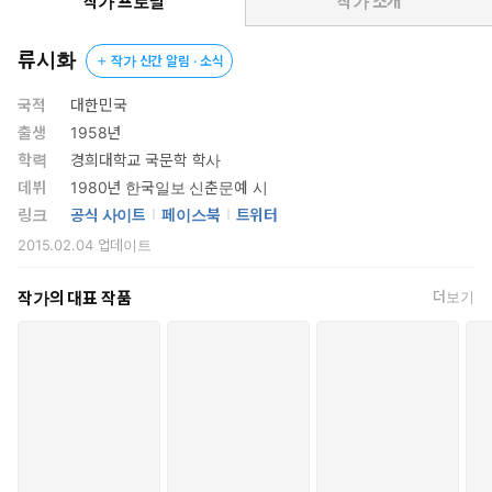
작가 프로필
작가 소개
류시화
작가 신간 알림 · 소식
국적
대한민국
출생
1958년
학력
경희대학교 국문학 학사
데뷔
1980년 한국일보 신춘문예 시
링크
공식 사이트
페이스북
트위터
2015.02.04
업데이트
작가의 대표 작품
더보기
“날개를 주웠다, 내 날개였다.”