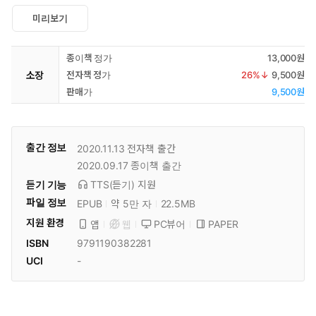
미리보기
종이책 정가
13,000원
소장
전자책 정가
26
%↓
9,500원
판매가
9,500원
출간 정보
2020.11.13
전자책 출간
2020.09.17
종이책 출간
듣기 기능
TTS(듣기)
지원
파일 정보
EPUB
약 5만 자
22.5MB
지원 환경
PC뷰어
PAPER
앱
웹
ISBN
9791190382281
UCI
-