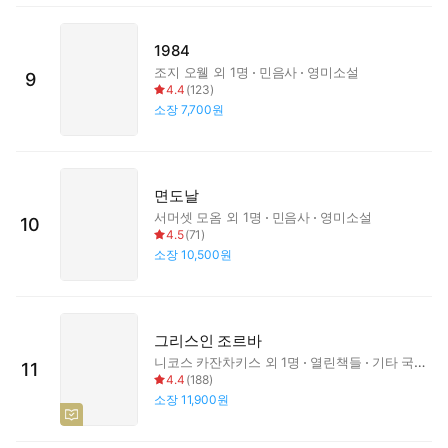
1984
조지 오웰
외 1명
민음사
영미소설
9
4.4
(
123
)
소장
7,700원
면도날
서머셋 모옴
외 1명
민음사
영미소설
10
4.5
(
71
)
소장
10,500원
그리스인 조르바
니코스 카잔차키스
외 1명
열린책들
기타 국가 소설
11
4.4
(
188
)
소장
11,900원