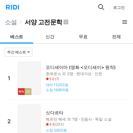
검
리
로그인
인
색
디
스
홈
턴
소설
서양 고전문학
으
트
로
검
이
색
베스트
신간
무료
전체
동
오디세이아 (영화 <오디세이> 원작)
호메로스
외 2명
현대지성
인문
1
5.0
(
7
)
대여
11,000원
소장
19,800원
싯다르타
헤르만 헤세
외 1명
민음사
독일 소설
2
4.6
(
233
)
소장
5,600원