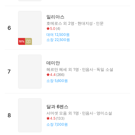
일리아스
호메로스
외 2명
현대지성
인문
6
5.0
(
4
)
대여
12,500원
소장
22,500원
데미안
헤르만 헤세
외 1명
민음사
독일 소설
7
4.4
(
266
)
소장
5,600원
달과 6펜스
서머셋 모옴
외 1명
민음사
영미소설
8
4.5
(
133
)
소장
7,000원