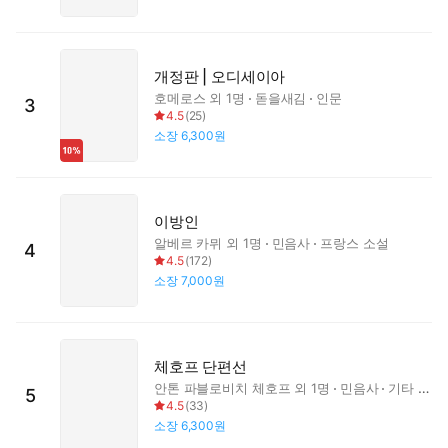
개정판 | 오디세이아
호메로스
외 1명
돋을새김
인문
3
4.5
(
25
)
소장
6,300원
이방인
알베르 카뮈
외 1명
민음사
프랑스 소설
4
4.5
(
172
)
소장
7,000원
체호프 단편선
안톤 파블로비치 체호프
외 1명
민음사
기타 국가 소설
5
4.5
(
33
)
소장
6,300원