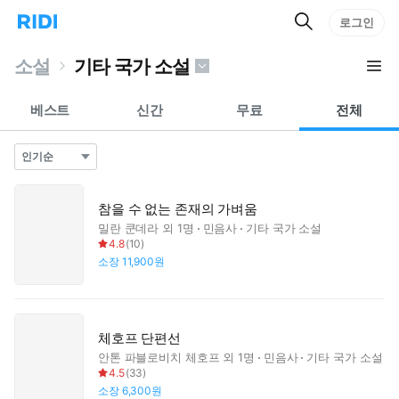
검
리
로그인
인
색
디
스
홈
턴
소설
기타 국가 소설
으
트
로
검
이
색
베스트
신간
무료
전체
동
참을 수 없는 존재의 가벼움
밀란 쿤데라
외 1명
민음사
기타 국가 소설
4.8
(
10
)
소장
11,900원
체호프 단편선
안톤 파블로비치 체호프
외 1명
민음사
기타 국가 소설
4.5
(
33
)
소장
6,300원