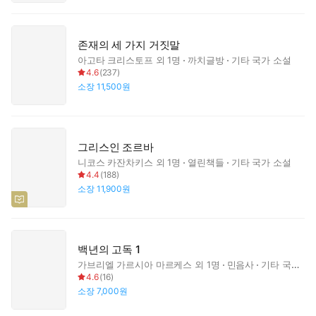
존재의 세 가지 거짓말
아고타 크리스토프
외 1명
까치글방
기타 국가 소설
4.6
(
237
)
소장
11,500원
그리스인 조르바
니코스 카잔차키스
외 1명
열린책들
기타 국가 소설
4.4
(
188
)
소장
11,900원
백년의 고독 1
가브리엘 가르시아 마르케스
외 1명
민음사
기타 국가 소설
4.6
(
16
)
소장
7,000원