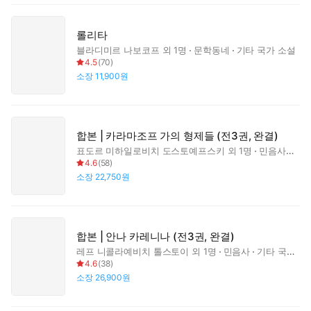
롤리타
블라디미르 나보코프
외 1명
문학동네
기타 국가 소설
4.5
(
70
)
소장
11,900원
합본 | 카라마조프 가의 형제들 (전3권, 완결)
표도르 미하일로비치 도스토예프스키
외 1명
민음사
기타
4.6
(
58
)
소장
22,750원
합본 | 안나 카레니나 (전3권, 완결)
레프 니콜라예비치 톨스토이
외 1명
민음사
기타 국가 소설
4.6
(
38
)
소장
26,900원