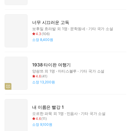
너무 시끄러운 고독
보후밀 흐라발
외 1명
문학동네
기타 국가 소설
4.3
(
106
)
소장
8,400원
1938 타이완 여행기
양솽쯔
외 1명
마티스블루
기타 국가 소설
4.6
(
41
)
소장
13,200원
내 이름은 빨강 1
오르한 파묵
외 1명
민음사
기타 국가 소설
4.6
(
11
)
소장
9,100원