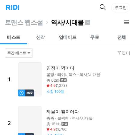
검
리
로그인
인
색
디
스
홈
턴
로맨스 웹소설
역사/시대물
으
트
로
검
이
색
베스트
신작
업데이트
무료
전체
동
필터
연정이 꺾이다
봄땅
래이니북스
역사/시대물
1
총 62화
4.9
(
1,273
)
소장
100원
제물이 될지어다
춈춈
블랙엔
역사/시대물
2
총 151화
4.9
(
3,786
)