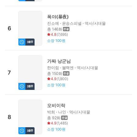
폭야(暴夜)
진소예
윤송스피넬
역사/시대물
6
총 146화
4.8
(
7,695
)
소장
100원
가짜 낭군님
한이림
블랙엔
역사/시대물
7
총 150화
4.9
(
1,900
)
소장
100원
오비이락
박희
나인
역사/시대물
8
총 92화
4.9
(
1,485
)
소장
100원