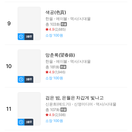
색공(色貢)
한을
에이블
역사/시대물
9
총 103화
4.9
(
2,685
)
소장
100원
망춘록(望春錄)
한을
에이블
역사/시대물
10
총 181화
4.9
(
1,946
)
소장
100원
검은 밤, 은월은 차갑게 빛나고
신윤희(에드가)
신영미디어
역사/시대물
11
총 107화
4.9
(
2,598
)
소장
100원