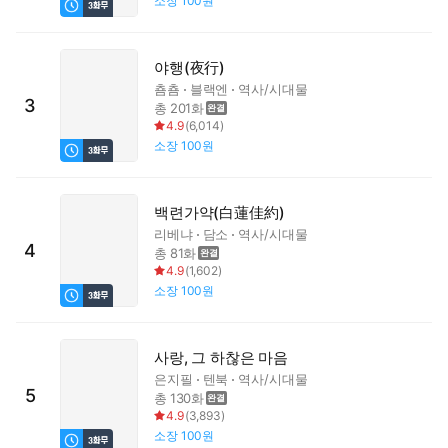
소장
100원
야행(夜行)
춈춈
블랙엔
역사/시대물
3
총 201화
4.9
(
6,014
)
소장
100원
백련가약(白蓮佳約)
리베냐
담소
역사/시대물
4
총 81화
4.9
(
1,602
)
소장
100원
사랑, 그 하찮은 마음
은지필
텐북
역사/시대물
5
총 130화
4.9
(
3,893
)
소장
100원