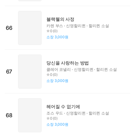
블랙웰의 사정
카렌 부스
신영할리퀸
할리퀸 소설
66
0
(
0
)
소장
3,000원
당신을 사랑하는 방법
클레어 코넬리
신영할리퀸
할리퀸 소설
67
0
(
0
)
소장
3,000원
헤어질 수 없기에
조스 우드
신영할리퀸
할리퀸 소설
68
0
(
0
)
소장
3,000원