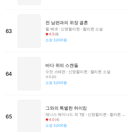
전 남편과의 위장 결혼
쥘 베넷
신영할리퀸
할리퀸 소설
63
4.5
(
8
)
소장
3,000원
바다 위의 스캔들
수잔 스테판
신영할리퀸
할리퀸 소설
64
0
(
0
)
소장
3,000원
그와의 특별한 하이킹
재니스 메이나드
외 1명
신영할리퀸
할리퀸 소설
65
4.0
(
4
)
소장
3,000원