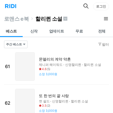
검
리
로그인
인
색
디
스
홈
턴
로맨스 e북
할리퀸 소설
으
트
로
검
이
색
베스트
신작
업데이트
무료
전체
동
필터
몬델리의 계약 약혼
제니퍼 헤이워드
신영할리퀸
할리퀸 소설
61
4.6
(
5
)
소장
3,000원
또 한 번의 끝 사랑
캣 쉴드
신영할리퀸
할리퀸 소설
62
3.5
(
2
)
소장
3,000원