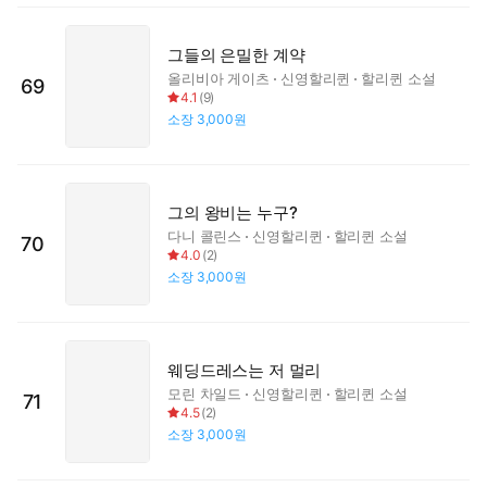
그들의 은밀한 계약
올리비아 게이츠
신영할리퀸
할리퀸 소설
69
4.1
(
9
)
소장
3,000원
그의 왕비는 누구?
다니 콜린스
신영할리퀸
할리퀸 소설
70
4.0
(
2
)
소장
3,000원
웨딩드레스는 저 멀리
모린 차일드
신영할리퀸
할리퀸 소설
71
4.5
(
2
)
소장
3,000원