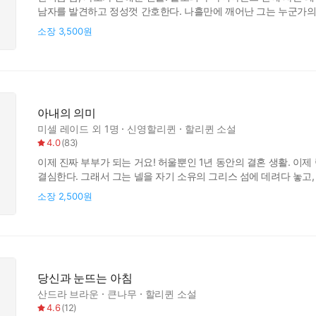
남자를 발견하고 정성껏 간호한다. 나흘만에 깨어난 그는 누군가의
하지만 여전히 그의 죽음을 원하는 사람이 있었다. 레이첼은 알지
소장
3,500원
하는 걸까? <작품 속에서> 그는 총상을 입고 있었다. 그리고 전혀
아내의 의미
미셀 레이드
외 1명
신영할리퀸
할리퀸 소설
4.0
(
83
)
이제 진짜 부부가 되는 거요! 허울뿐인 1년 동안의 결혼 생활. 이
결심한다. 그래서 그는 넬을 자기 소유의 그리스 섬에 데려다 놓고
「당신을 보면 잠자는 요정 같아」 렉스가 중얼거렸다. 「지금까지 
소장
2,500원
당신이 다른 남자와 조금이라도 닿았다면 당신은 평생을 후회하면서
당신과 눈뜨는 아침
산드라 브라운
큰나무
할리퀸 소설
4.6
(
12
)