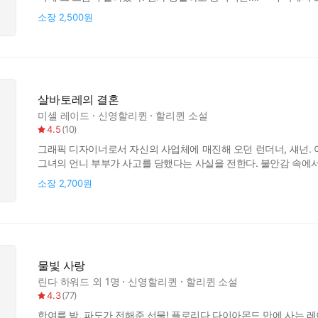
느껴지지도 않았다. 주근깨는 다 어디로 간 거지? 샘의 얼굴은 정
소장
2,500원
보통 때보다 더 크고 반짝거리는 것 같았다. 그녀의 눈길이 자신에
살바토레의 결혼
미셀 레이드
신영할리퀸
할리퀸 소설
4.5
(
10
)
그래픽 디자이너로서 자신의 사업체에 매진해 오던 런더너, 섀넌. 
그녀의 언니 부부가 사고를 당했다는 사실을 전한다. 불안감 속에서
이탈리아로 떠나기로 한다. 과거 헤어질 때의 상처를 아직도 품고
소장
2,700원
루카를 자꾸 의식하는데…. 바래지 않는 감동과 사랑을 추억의 할리
물빛 사랑
린다 하워드
외 1명
신영할리퀸
할리퀸 소설
4.3
(
77
)
한여름 밤, 파도가 전해준 선물! 플로리다 다이아몬드 만에 사는 레