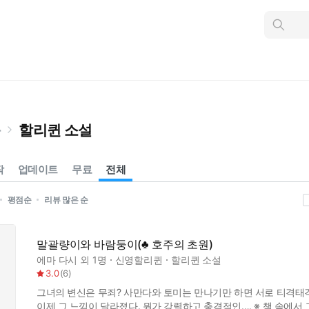
인
스
턴
트
검
색
북
할리퀸 소설
작
업데이트
무료
전체
평점순
리뷰 많은 순
말괄량이와 바람둥이(♣ 호주의 초원)
에마 다시
외 1명
신영할리퀸
할리퀸 소설
3.0
(
6
)
그녀의 변신은 무죄? 사만다와 토미는 만나기만 하면 서로 티격태
이제 그 느낌이 달라졌다. 뭔가 강렬하고 충격적인…. ※ 책 속에서