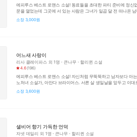
에피루스 베스트 로맨스 소설! 동료들을 초대한 파티 준비에 정신없
문을 열었는데 그곳에 서 있는 사람은 그녀가 일곱 달 전 떠나온 
차지한 토크쇼 진행자 라일리. 자신과 번번이 충돌하던 PD 브린과
소장
3,000원
갑자기 아무 설명도 없이 그의 곁을 떠나고 만다. 이제 라일리는 아
어느새 사랑이
리사 클레이파스
외 1명
큰나무
할리퀸 소설
4.6
(
196
)
에피루스 베스트 로맨스 소설! 자신처럼 무뚝뚝하고 남자보다 아는
노처녀 소설가, 아만다 브라이어스. 서른 살 생일날을 앞두고 이대
그녀는 유명한 매춘굴의 마담을 찾아가 하룻밤 정열을 위한 의뢰를 
소장
3,600원
문 앞에 나타났다. 믿을 수 없을 정도로 잘 생기고 저항할 수 없이 
샐비어 향기 가득한 언덕
자넷 데일리
외 1명
큰나무
할리퀸 소설