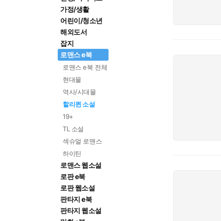
가정/생활
어린이/청소년
해외도서
잡지
로맨스 e북
로맨스 e북 전체
현대물
역사/시대물
할리퀸 소설
19+
TL 소설
섹슈얼 로맨스
하이틴
로맨스 웹소설
로판 e북
로판 웹소설
판타지 e북
판타지 웹소설