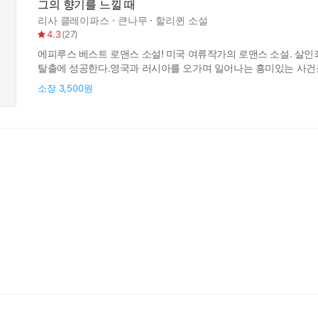
그의 향기를 느낄 때
리사 클레이파스
큰나무
할리퀸 소설
4.3
(
27
)
에피루스 베스트 로맨스 소설! 미국 여류작가의 로맨스 소설. 살
탈출에 성공한다.영국과 러시아를 오가며 일어나는 흥미있는 사건을
소장
3,500원