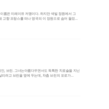
래 이름은 미레이유 저맹이다. 하지만 색빌 정원에서 그
채 고향 프랑스를 떠나 영국의 이 장원으로 숨어 들었다.
러던 어느 날, 색빌 경의 사냥파티에서 우연히 만난
사랑을 위해 모든 것을
여인, 브린. 그녀는아름다우면서도 독특한 치료술을 지닌
살리려고 브린을 옆에 두는데, 차츰 브린의 포로가