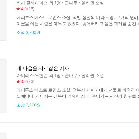
리사 클레이파스
외 1명
큰나무
할리퀸 소설
4.0
(
26
)
에피루스 베스트 로맨스 소설! 색빌 장원의 미라 저멩. 그녀의 원
이름을 아는 사람은 아무도 없었다. 잊어버리고 싶은 과거를 숨긴 
그녀는 귀족의 보호를 받기 위해 그의 정부 역할을 받아들였다. 그
소장
3,700원
알렉산더 포그너 스태프 공작은 그 모든 것을 뒤흔들어 놓는데... 
내 마음을 사로잡은 기사
아이리스 요한슨
외 1명
큰나무
할리퀸 소설
3.6
(
23
)
에피루스 베스트 로맨스 소설! 정복자 게이지에게 선물로 바쳐진 
노예이다. 게이지는 정복에 익숙한 사내, 죽어가는 자신의 친구를 
되어가고... 중세를 무대로한 장편 로맨스 소설.
소장
3,200원