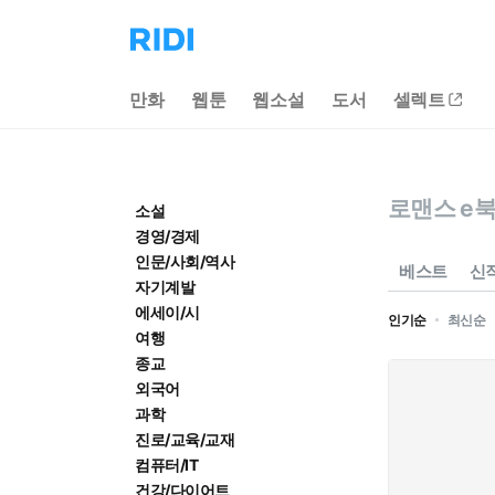
리
디
홈
만화
웹툰
웹소설
도서
셀렉트
으
로
이
동
로맨스 e
소설
경영/경제
인문/사회/역사
베스트
신
자기계발
에세이/시
인기순
최신순
여행
종교
외국어
과학
진로/교육/교재
컴퓨터/IT
건강/다이어트