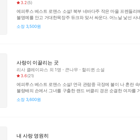
3.2
(
5
)
에피루스 베스트 로맨스 소설! 북부 네바다주 작은 마을 프렌들리
불명예를 안고 거대한목장주 듀크와 맞서 싸운다. 어느날 낯선 사
광활 한 목장을 무대로 펼쳐지는 장편 로맨스 소설.
소장
3,500원
사랑이 이끌리는 곳
리사 클레이파스
외 1명
큰나무
할리퀸 소설
3.6
(
21
)
에피루스 베스트 로맨스 소설! 연극 관람중 극장에 불이 나 혼란 
불량배의 손에서 그녀를 구출한 랜드 버클리 경은 순결한 여자를 
랜들은 한동안 그녀를 돌보아주기로 결심하며 프랑스로 데려간다. 
소장
3,600원
오해와 갈등은 사랑으로 승화되어 간다. 점차 드러나는 로잘리의 
내 사랑 영원히