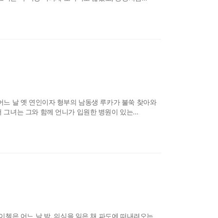
말 매혹적이었다. 입술엔 연한 립스틱이 빛을 발했고 눈도
게 멈추자 토미는 가슴에
어느 날 옛 연인이자 형부의 남동생 루카가 불쑥 찾아와
 그녀는 그와 함께 언니가 입원한 병원이 있는
 있음에도 그와 동행하는 동안 섀넌은 여전히 매력적인
퀸에서 만나 보세요! ▶책 속에서 “
이첼은 어느 날 밤, 의식을 잃은 채 파도에 떠내려오는