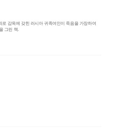
인죄로 감옥에 갖힌 러시아 귀족여인이 죽음을 가장하여
 그린 책.
그대 가슴 속의 향기